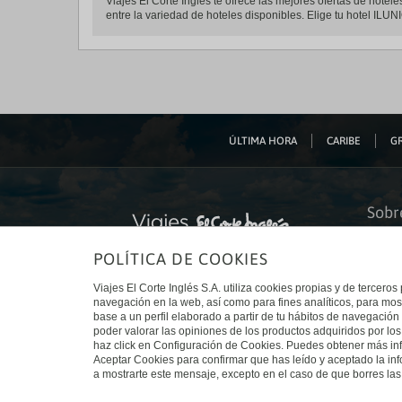
Viajes El Corte Inglés te ofrece las mejores ofertas de hot
entre la variedad de hoteles disponibles. Elige tu hotel ILUN
ÚLTIMA HORA
CARIBE
GR
Sobr
Quiéne
POLÍTICA DE COOKIES
Financ
Sosteni
Turism
Viajes El Corte Inglés S.A. utiliza cookies propias y de terceros
Tarjeta
navegación en la web, así como para fines analíticos, para mos
Trabaj
base a un perfil elaborado a partir de tu hábitos de navegación 
El Cort
poder valorar las opiniones de los productos adquiridos por los
Canal 
haz click en Configuración de Cookies. Puedes obtener más inf
Aceptar Cookies para confirmar que has leído y aceptado la i
a mostrarte este mensaje, excepto en el caso de que borres las 
© Viajes El Corte Inglés 2026. Todos los derechos reservados