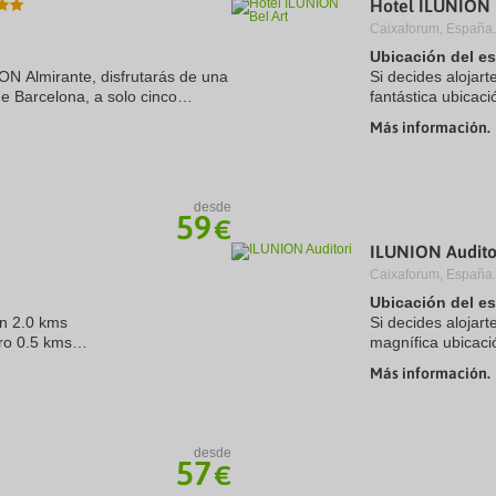
Hotel ILUNION 
a
Caixaforum, España.
te.
date.
ress
Press
Ubicación del e
e
the
ION Almirante, disfrutarás de una
Si decides alojart
estion
question
de Barcelona, a solo cinco
fantástica ubicaci
ark
mark
celona y Palau de la Música
minutos en coche 
ey
key
Más información.
Además, este hotel
to
t
get
e
the
eyboard
keyboard
desde
ortcuts
shortcuts
59
€
r
for
hanging
changing
ILUNION Audito
tes.
dates.
Caixaforum, España.
Ubicación del e
en 2.0 kms
Si decides alojart
ro 0.5 kms
magnífica ubicaci
elona 11.0 kms
minutos a pie de 
Más información.
hotel se ...
 4.0 ...
desde
57
€