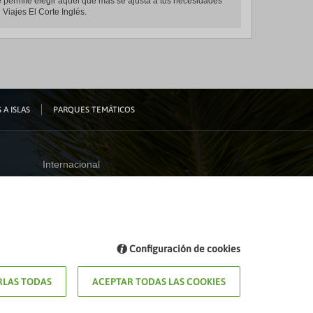
e permite elegir aquel que más se ajusta a tus necesidades
 Viajes El Corte Inglés.
 A ISLAS
PARQUES TEMÁTICOS
Internacional
España
Visita nuestro blog
Configuración de cookies
Blog de Viajes el Corte inglés
LAS TODAS
ACEPTAR TODAS LAS COOKIES