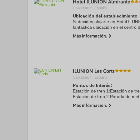
Hotel ILUNION Almirante
a
Caixaforum, España.
da
P
Ubicación del establecimiento
th
Si decides alojarte en Hotel ILUN
qu
fantástica ubicación en el centro 
m
minutos a pie de Catedral de Bar
k
Más información.
Catalana. Además, ...
to
ge
th
k
sh
fo
c
ILUNION Les Corts
da
Caixaforum, España.
Puntos de Interés:
Estación de tren 1:Estación de tr
Estación de tren 2:Parada de met
Aeropuerto 1:Aeropuerto de Barc
Más información.
Puerto:Puerto marítimo 6.0 kms
Centro Ciudad:Centro de Barcelona