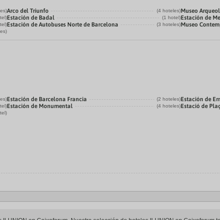
Arco del Triunfo
Museo Arqueol
les)
(4 hoteles)
Estación de Badal
Estación de Me
tel)
(1 hotel)
Estación de Autobuses Norte de Barcelona
Museo Contemp
tel)
(3 hoteles)
les)
Estación de Barcelona Francia
Estación de Er
les)
(2 hoteles)
Estación de Monumental
Estació de Pla
tel)
(4 hoteles)
tel)