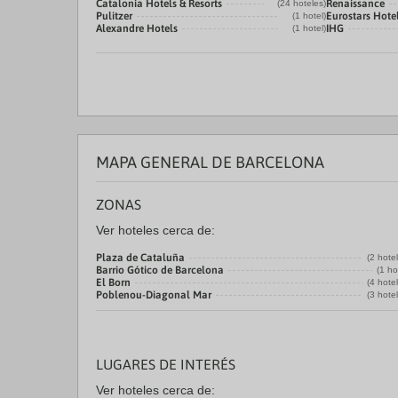
Catalonia Hotels & Resorts
Renaissance
(24 hoteles)
Pulitzer
Eurostars Hot
(1 hotel)
Alexandre Hotels
IHG
(1 hotel)
MAPA GENERAL DE BARCELONA
ZONAS
Ver hoteles cerca de:
Plaza de Cataluña
(2 hote
Barrio Gótico de Barcelona
(1 ho
El Born
(4 hote
Poblenou-Diagonal Mar
(3 hote
LUGARES DE INTERÉS
Ver hoteles cerca de: