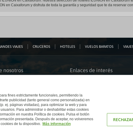
eles ILUNION en Caixaforum. Nuestra selección de hoteles ILUNION en Caixaforum t
ION en Caixaforum y disfruta de toda la garantía y seguridad que te da reservar con
ANDES VIAJES
CRUCEROS
HOTELES
VUELOS BARATOS
VIAJES
e nosotros
Enlaces de interés
s somos
Guías de viaje
iación
Catálogos
bilidad
Auto check-in
o accesible
Condiciones Generales
 para fines estrictamente funcionales, permitiendo la
 El Corte Inglés
Política de privacidad
trarte publicidad (tanto general como personalizada) en
a con nosotros
Política de cookies
(p. ej. páginas visitadas), para optimizar la web y para
e Inglés
Accesibilidad
 usuarios. Para administrar o deshabilitar estas cookies
Ético
Empresas/ Grupos
ormación en nuestra Política de cookies. Pulsa el botón
nformación presentada. Después de aceptar, no volveremos
RECHAZAR
cookies de tu dispositivo.
Más información