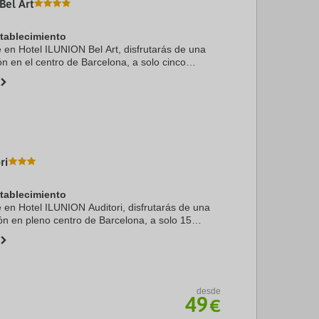
Bel Art
stablecimiento
e en Hotel ILUNION Bel Art, disfrutarás de una
ón en el centro de Barcelona, a solo cinco
de Sagrada Familia y Plaza de Catalunya.
 se ...
ri
stablecimiento
e en Hotel ILUNION Auditori, disfrutarás de una
ón en pleno centro de Barcelona, a solo 15
Sagrada Familia y Arco de Triunfo. Además, este
desde
49
€