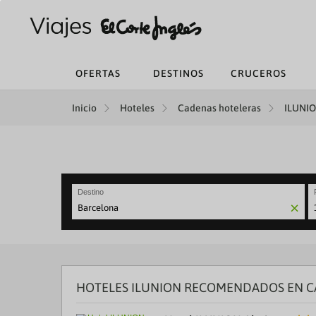
OFERTAS
DESTINOS
CRUCEROS
Inicio
Hoteles
Cadenas hoteleras
ILUNIO
Destino
N
fo
to
in
wi
th
HOTELES ILUNION RECOMENDADOS EN 
ca
a
se