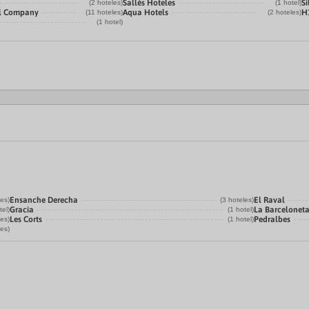
Sallés Hoteles
Si
(2 hoteles)
(1 hotel)
el Company
Aqua Hotels
H
(11 hoteles)
(2 hoteles)
(1 hotel)
Ensanche Derecha
El Raval
les)
(3 hoteles)
Gracia
La Barcelonet
tel)
(1 hotel)
Les Corts
Pedralbes
les)
(1 hotel)
les)