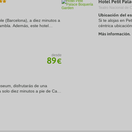
Hotel Petit Pal
a
Teatro Nacional de 
te.
date.
ress
Press
Ubicación del e
e
the
e (Barcelona), a diez minutos a
Si te alojas en Pe
estion
question
ambla. Además, este hotel
céntrica ubicació
ark
mark
e Paseo de Gracia y a 1,1 km de
cinco minutos a p
ey
key
Más información.
boutique se ...
to
t
get
e
the
eyboard
keyboard
desde
ortcuts
shortcuts
89
€
r
for
hanging
changing
tes.
dates.
useum, disfrutarás de una
a solo diez minutos a pie de Casa
 este hotel boutique se