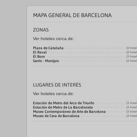
MAPA GENERAL DE BARCELONA
ZONAS
Ver hoteles cerca de:
Plaza de Cataluña
(3 hote
El Raval
(3 hote
El Born
(3 hote
Sants - Montjuic
(3 hote
LUGARES DE INTERÉS
Ver hoteles cerca de:
Estación de Metro del Arco de Triunfo
(3 hote
Estación de Metro de La Barceloneta
(3 hote
Museo Contemporáneo de Arte de Barcelona
(3 hote
Museo de Cera de Barcelona
(3 hote