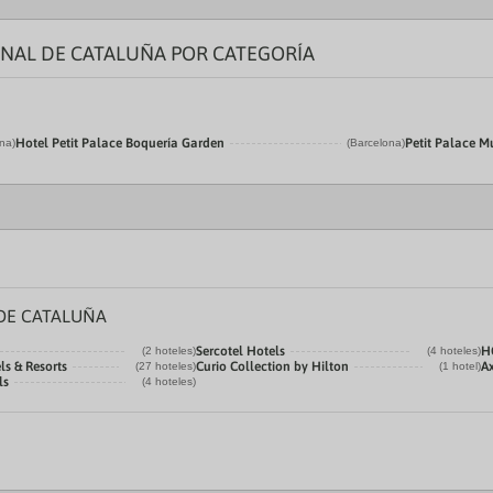
ONAL DE CATALUÑA POR CATEGORÍA
Hotel Petit Palace Boquería Garden
Petit Palace 
na)
(Barcelona)
DE CATALUÑA
Sercotel Hotels
H
(2 hoteles)
(4 hoteles)
ls & Resorts
Curio Collection by Hilton
A
(27 hoteles)
(1 hotel)
ls
(4 hoteles)