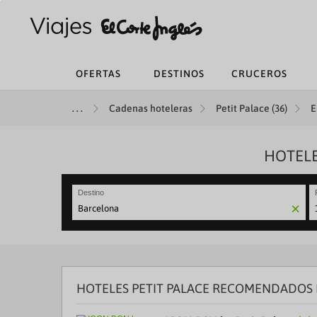
OFERTAS
DESTINOS
CRUCEROS
Cadenas hoteleras
Petit Palace (36)
E
HOTELE
Destino
N
fo
to
in
wi
th
HOTELES PETIT PALACE RECOMENDADOS 
ca
a
se