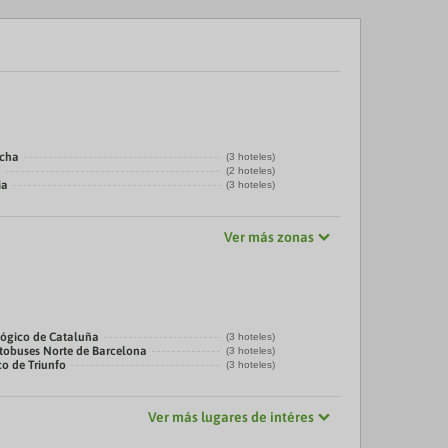
echa
(3 hoteles)
a
(2 hoteles)
ia
(3 hoteles)
Ver más zonas
ógico de Cataluña
(3 hoteles)
tobuses Norte de Barcelona
(3 hoteles)
co de Triunfo
(3 hoteles)
Ver más lugares de intéres