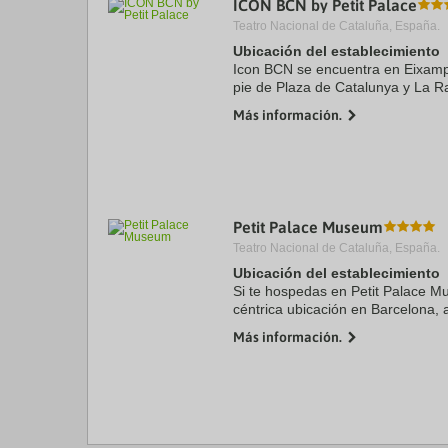
ICON BCN by Petit Palace
a
Teatro Nacional de Cataluña, España.
da
P
Ubicación del establecimiento
th
Icon BCN se encuentra en Eixampl
qu
pie de Plaza de Catalunya y La R
m
boutique se encuentra a 0,8 km d
k
Más información.
Arco de ...
to
ge
th
k
sh
fo
c
Petit Palace Museum
da
Teatro Nacional de Cataluña, España.
Ubicación del establecimiento
Si te hospedas en Petit Palace M
céntrica ubicación en Barcelona, 
Batlló y Paseo de Gracia. Además,
Más información.
encuentra a 0,7 km de ...