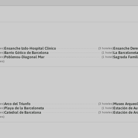
Ensanche Izdo-Hospital Clínico
Ensanche Der
les)
(3 hoteles)
Barrio Gótico de Barcelona
La Barcelonet
les)
(1 hotel)
Poblenou-Diagonal Mar
Sagrada Famil
les)
(1 hotel)
les)
Arco del Triunfo
Museo Arqueol
les)
(3 hoteles)
Playa de la Barceloneta
Estación de Au
les)
(1 hotel)
Catedral de Barcelona
Estación de Ar
les)
(3 hoteles)
les)