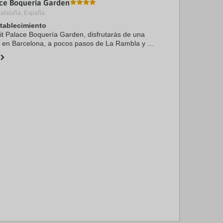
ace Boquería Garden
Cataluña, España.
stablecimiento
tit Palace Boquería Garden, disfrutarás de una
n en Barcelona, a pocos pasos de La Rambla y a
ie de Gran Teatro del Liceo. Además, este hotel