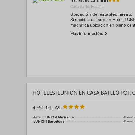
ILUNION Auditori
Casa Batlló, España.
Ubicación del establecimiento
Si decides alojarte en Hotel ILUNI
magnífica ubicación en pleno cent
minutos a pie de Sagrada Familia
Más información.
hotel se ...
HOTELES ILUNION EN CASA BATLLÓ POR 
4 ESTRELLAS:
Hotel ILUNION Almirante
(Barcelo
ILUNION Barcelona
(Barcelo