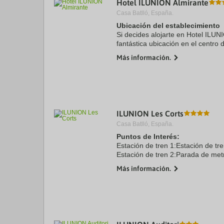
Hotel ILUNION Almirante
a
Casa Batlló, España.
da
P
Ubicación del establecimiento
th
Si decides alojarte en Hotel ILUN
qu
fantástica ubicación en el centro 
m
minutos a pie de Catedral de Bar
k
Más información.
Catalana. Además, ...
to
ge
th
k
sh
fo
c
ILUNION Les Corts
da
Casa Batlló, España.
Puntos de Interés:
Estación de tren 1:Estación de tr
Estación de tren 2:Parada de met
Aeropuerto 1:Aeropuerto de Barc
Más información.
Puerto:Puerto marítimo 6.0 kms
Centro Ciudad:Centro de Barcelona