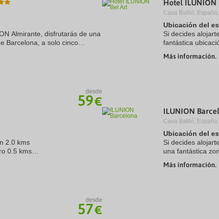
Hotel ILUNION 
a
Casa Batlló, España.
te.
date.
ress
Press
Ubicación del e
e
the
ION Almirante, disfrutarás de una
Si decides alojart
estion
question
de Barcelona, a solo cinco
fantástica ubicaci
ark
mark
celona y Palau de la Música
minutos en coche 
ey
key
Más información.
Además, este hotel
to
t
get
e
the
eyboard
keyboard
desde
ortcuts
shortcuts
59
€
r
for
hanging
changing
ILUNION Barce
tes.
dates.
Casa Batlló, España.
Ubicación del e
en 2.0 kms
Si decides alojar
ro 0.5 kms
una fantástica zo
elona 11.0 kms
de cinco minutos 
Más información.
Catalunya. Además
 4.0 ...
desde
57
€