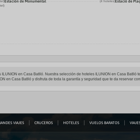
Estación de Monumental
Estació de Pla
tel)
(4 hoteles)
tel)
eles ILUNION en Casa Batlló. Nuestra selección de hoteles ILUNION en Casa Batlló t
ION en Casa Batlló y disfruta de toda la garantía y seguridad que te da reservar con
ANDES VIAJES
CRUCEROS
HOTELES
VUELOS BARATOS
VIAJES