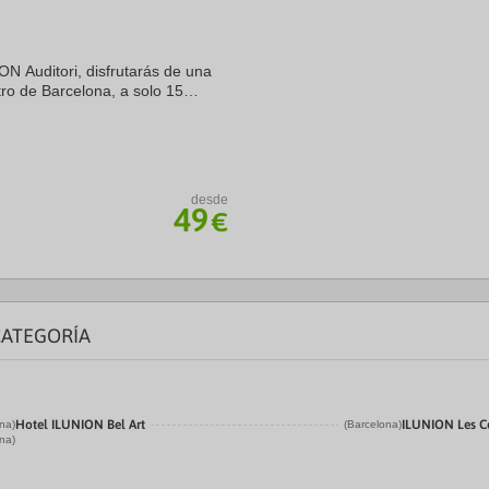
ON Auditori, disfrutarás de una
ro de Barcelona, a solo 15
 y Arco de Triunfo. Además, este
desde
49
€
CATEGORÍA
Hotel ILUNION Bel Art
ILUNION Les C
na)
(Barcelona)
na)