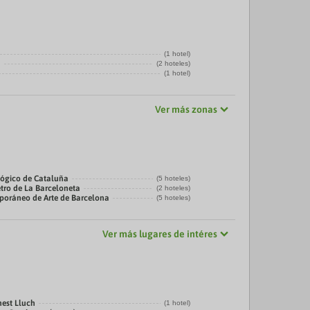
(1 hotel)
a
(2 hoteles)
(1 hotel)
Ver más zonas
ógico de Cataluña
(5 hoteles)
tro de La Barceloneta
(2 hoteles)
oráneo de Arte de Barcelona
(5 hoteles)
Ver más lugares de intéres
nest Lluch
(1 hotel)