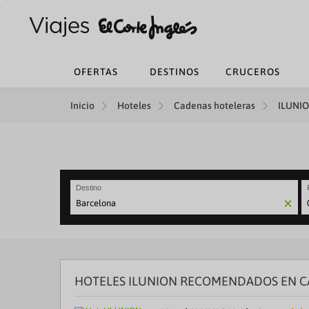
OFERTAS
DESTINOS
CRUCEROS
Inicio
Hoteles
Cadenas hoteleras
ILUNIO
Destino
N
fo
to
in
wi
th
HOTELES ILUNION RECOMENDADOS EN C
ca
a
se