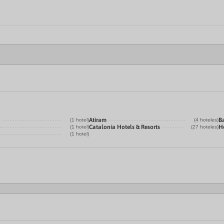
Atiram
B
(1 hotel)
(4 hoteles)
Catalonia Hotels & Resorts
H
(1 hotel)
(27 hoteles)
(1 hotel)