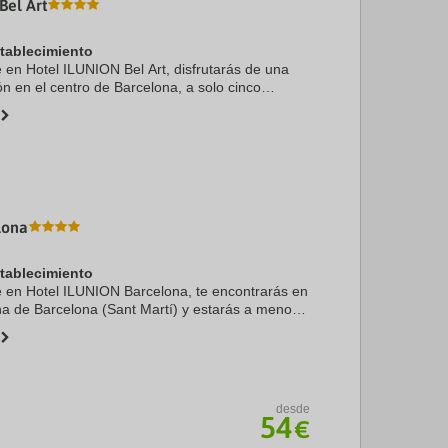
Bel Art
stablecimiento
e en Hotel ILUNION Bel Art, disfrutarás de una
ón en el centro de Barcelona, a solo cinco
de Sagrada Familia y Plaza de Catalunya.
 se ...
lona
stablecimiento
te en Hotel ILUNION Barcelona, te encontrarás en
na de Barcelona (Sant Martí) y estarás a menos
en coche de Sagrada Familia y Plaza de
, ...
desde
54
€