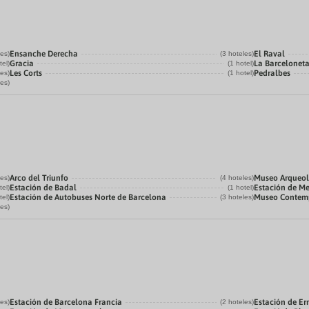
Ensanche Derecha
El Raval
les)
(3 hoteles)
Gracia
La Barcelonet
tel)
(1 hotel)
Les Corts
Pedralbes
les)
(1 hotel)
les)
Arco del Triunfo
Museo Arqueol
les)
(4 hoteles)
Estación de Badal
Estación de Me
tel)
(1 hotel)
Estación de Autobuses Norte de Barcelona
Museo Contemp
tel)
(3 hoteles)
les)
Estación de Barcelona Francia
Estación de Er
les)
(2 hoteles)