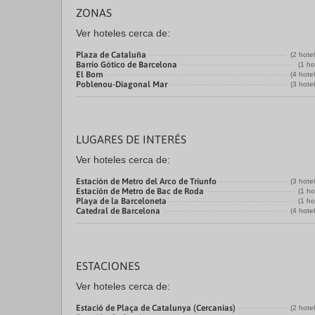
ZONAS
Ver hoteles cerca de:
Plaza de Cataluña
(2 hote
Barrio Gótico de Barcelona
(1 ho
El Born
(4 hote
Poblenou-Diagonal Mar
(3 hote
LUGARES DE INTERÉS
Ver hoteles cerca de:
Estación de Metro del Arco de Triunfo
(3 hote
Estación de Metro de Bac de Roda
(1 ho
Playa de la Barceloneta
(1 ho
Catedral de Barcelona
(4 hote
ESTACIONES
Ver hoteles cerca de:
Estació de Plaça de Catalunya (Cercanias)
(2 hote