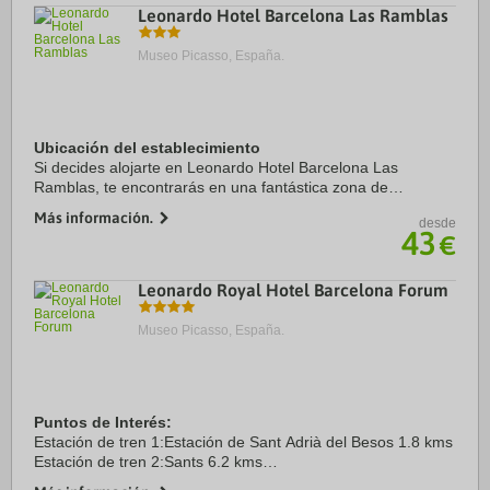
Leonardo Hotel Barcelona Las Ramblas
Museo Picasso, España.
Ubicación del establecimiento
Si decides alojarte en Leonardo Hotel Barcelona Las
Ramblas, te encontrarás en una fantástica zona de
Barcelona (Centro de Barcelona), a solo cinco minutos a pie
Más información.
desde
de La Rambla y Mercado de la Boquería. ...
43
€
Leonardo Royal Hotel Barcelona Forum
Museo Picasso, España.
Puntos de Interés:
Estación de tren 1:Estación de Sant Adrià del Besos 1.8 kms
Estación de tren 2:Sants 6.2 kms
Aeropuerto 1:Barcelona-El Prat Airpot 19.0 kms