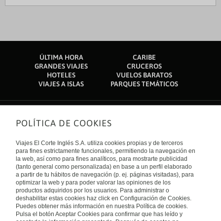
ÚLTIMA HORA
CARIBE
GRANDES VIAJES
CRUCEROS
HOTELES
VUELOS BARATOS
VIAJES A ISLAS
PARQUES TEMÁTICOS
POLÍTICA DE COOKIES
Sobre nosotros
Quiénes somos
Viajes El Corte Inglés S.A. utiliza cookies propias y de terceros
Financiación
Enlaces de interés
para fines estrictamente funcionales, permitiendo la navegación en
Sostenibilidad
la web, así como para fines analíticos, para mostrarte publicidad
Turismo accesible
(tanto general como personalizada) en base a un perfil elaborado
Guías de viaje
Tarjeta El Corte Inglés
a partir de tu hábitos de navegación (p. ej. páginas visitadas), para
Catálogos
Trabaja con nosotros
Internacional
optimizar la web y para poder valorar las opiniones de los
Auto check-in
El Corte Inglés
productos adquiridos por los usuarios. Para administrar o
Condiciones Generales
Canal Ético
deshabilitar estas cookies haz click en Configuración de Cookies.
Política de privacidad
España
Política de cookies
Puedes obtener más información en nuestra Política de cookies.
Accesibilidad
Pulsa el botón Aceptar Cookies para confirmar que has leído y