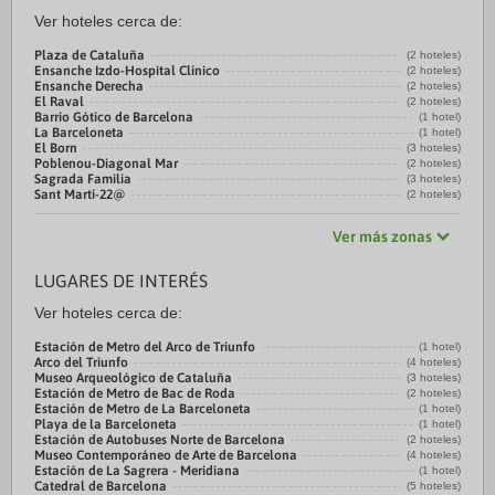
Ver hoteles cerca de:
Plaza de Cataluña
(2 hoteles)
Ensanche Izdo-Hospital Clínico
(2 hoteles)
Ensanche Derecha
(2 hoteles)
El Raval
(2 hoteles)
Barrio Gótico de Barcelona
(1 hotel)
La Barceloneta
(1 hotel)
El Born
(3 hoteles)
Poblenou-Diagonal Mar
(2 hoteles)
Sagrada Familia
(3 hoteles)
Sant Martí-22@
(2 hoteles)
Ver más zonas
LUGARES DE INTERÉS
Ver hoteles cerca de:
Estación de Metro del Arco de Triunfo
(1 hotel)
Arco del Triunfo
(4 hoteles)
Museo Arqueológico de Cataluña
(3 hoteles)
Estación de Metro de Bac de Roda
(2 hoteles)
Estación de Metro de La Barceloneta
(1 hotel)
Playa de la Barceloneta
(1 hotel)
Estación de Autobuses Norte de Barcelona
(2 hoteles)
Museo Contemporáneo de Arte de Barcelona
(4 hoteles)
Estación de La Sagrera - Meridiana
(1 hotel)
Catedral de Barcelona
(5 hoteles)