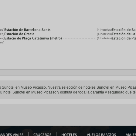
Estación de Barcelona Sants
Estación de Ba
les)
(4 hoteles)
Estación de Gracia
Estación de L
les)
(4 hoteles)
Estació de Plaça Catalunya (metro)
Estación de P
les)
(4 hoteles)
les)
les Sunotel en Museo Picasso. Nuestra selección de hoteles Sunotel en Museo Picas
u hotel Sunotel en Museo Picasso y disfruta de toda la garantía y seguridad que te 
ANDES VIAJES
CRUCEROS
HOTELES
VUELOS BARATOS
VIAJES