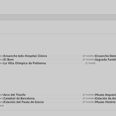
Ensanche Izdo-Hospital Clínico
Ensanche Der
les)
(4 hoteles)
El Born
Sagrada Famil
les)
(4 hoteles)
La Villa Olímpica de Poblenou
les)
(1 hotel)
Arco del Triunfo
Museo Arqueol
tel)
(4 hoteles)
Catedral de Barcelona
Estación de Ar
les)
(4 hoteles)
Estación del Paseo de Gracia
Museo Históri
les)
(4 hoteles)
les)