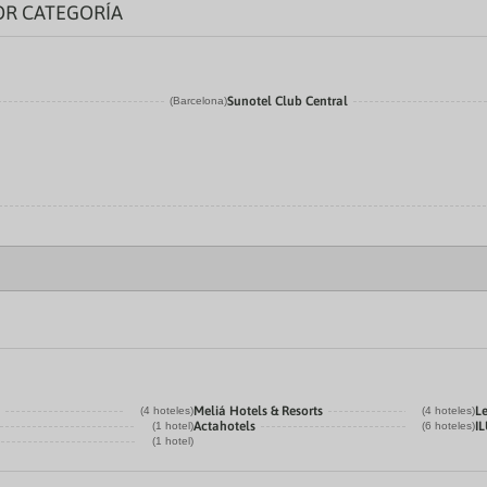
OR CATEGORÍA
Sunotel Club Central
(Barcelona)
Meliá Hotels & Resorts
L
(4 hoteles)
(4 hoteles)
Actahotels
I
(1 hotel)
(6 hoteles)
(1 hotel)