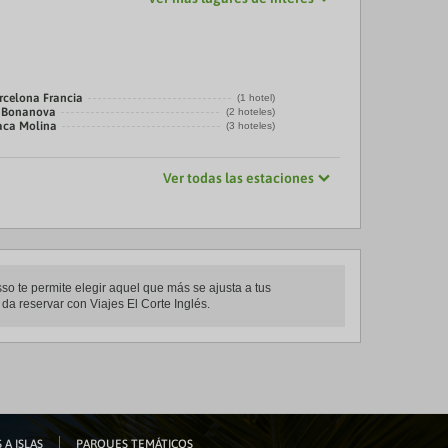
rcelona Francia
(1 hotel)
a Bonanova
(2 hoteles)
laca Molina
(3 hoteles)
Ver todas las estaciones
so te permite elegir aquel que más se ajusta a tus
da reservar con Viajes El Corte Inglés.
 A ISLAS
PARQUES TEMÁTICOS