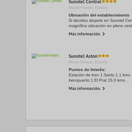
Sunotel Central
a
Museo Picasso, España.
da
P
Ubicación del establecimiento
th
Si decides alojarte en Sunotel Cen
qu
magnífica ubicación en pleno cent
m
minutos a pie de La Rambla y Pl
k
Más información.
hotel se encuentra a 1,1 ...
to
ge
th
k
Sunotel Aston
sh
fo
Museo Picasso, España.
c
Puntos de Interés:
da
Estación de tren 1:Sants 1.1 kms
Aeropuerto 1:El Prat 15.0 kms
Puerto:Barcelona 9.1 kms
Más información.
Centro Ciudad:Plaza Catalunya 2
Recinto ferial 1:Fira Gran Via 5.5
Recinto ferial 2:CCIB 9.4 kms