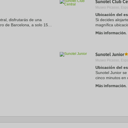
Sunotel Club Ce
a
Museo Picasso, Esp
te.
date.
ress
Press
Ubicación del e
e
the
tral, disfrutarás de una
Si decides alojart
estion
question
ro de Barcelona, a solo 15
magnífica ubicaci
ark
mark
aza de Catalunya. Además, este
minutos a pie de 
ey
key
Más información.
hotel se encuentra
to
t
get
e
the
eyboard
keyboard
Sunotel Junior
ortcuts
shortcuts
r
for
Museo Picasso, Esp
hanging
changing
Ubicación del e
tes.
dates.
Sunotel Junior se
cinco minutos en 
Además, este hot
Más información.
.5 kms
de Plaza de ...
 kms