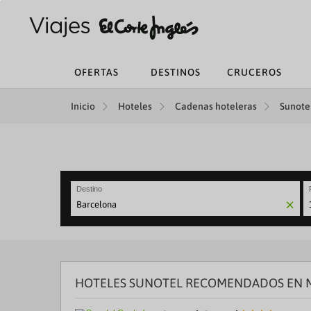
OFERTAS
DESTINOS
CRUCEROS
Inicio
Hoteles
Cadenas hoteleras
Sunotel
Destino
N
fo
to
in
wi
th
HOTELES SUNOTEL RECOMENDADOS EN 
ca
a
se