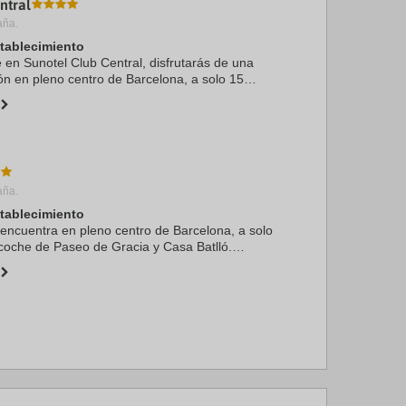
ntral
aña.
stablecimiento
e en Sunotel Club Central, disfrutarás de una
ón en pleno centro de Barcelona, a solo 15
Paseo de Gracia y Casa Batlló. Además, este
 a ...
aña.
stablecimiento
 encuentra en pleno centro de Barcelona, a solo
coche de Paseo de Gracia y Casa Batlló.
el se encuentra a 2,9 km de Camp Nou y a 3 km