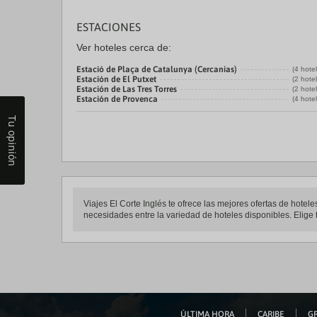
ESTACIONES
Ver hoteles cerca de:
Estació de Plaça de Catalunya (Cercanias)
(4 hote
Estación de El Putxet
(2 hote
Estación de Las Tres Torres
(2 hote
Estación de Provenca
(4 hote
Tu opinión
Viajes El Corte Inglés te ofrece las mejores ofertas de hote
necesidades entre la variedad de hoteles disponibles. Elige t
ÚLTIMA HORA
CARIBE
GR