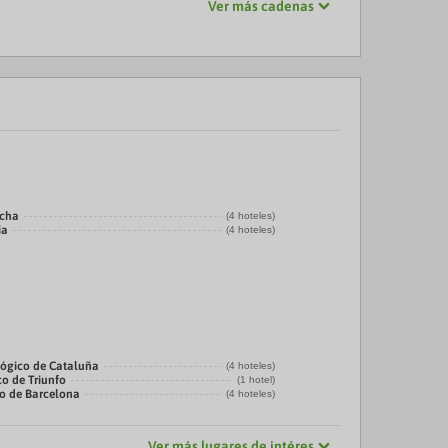
Ver más cadenas
echa
(4 hoteles)
ia
(4 hoteles)
ógico de Cataluña
(4 hoteles)
co de Triunfo
(1 hotel)
co de Barcelona
(4 hoteles)
Ver más lugares de intéres