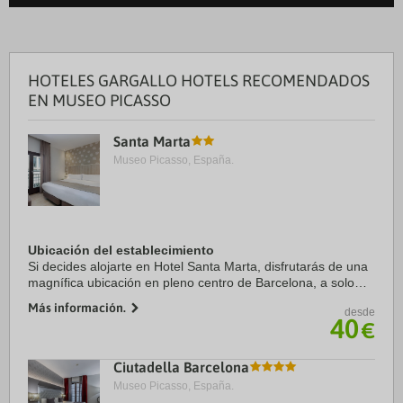
HOTELES GARGALLO HOTELS RECOMENDADOS
EN MUSEO PICASSO
Santa Marta
Museo Picasso, España.
Ubicación del establecimiento
Si decides alojarte en Hotel Santa Marta, disfrutarás de una
magnífica ubicación en pleno centro de Barcelona, a solo
diez minutos a pie de Puerto de Barcelona y Museo Picasso.
Más información.
desde
Además, este hotel se ...
40
€
Ciutadella Barcelona
Museo Picasso, España.