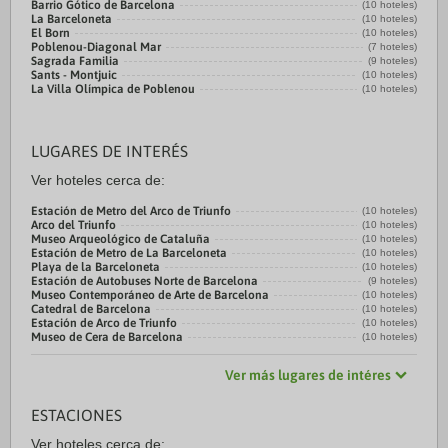
Barrio Gótico de Barcelona
(10 hoteles)
La Barceloneta
(10 hoteles)
El Born
(10 hoteles)
Poblenou-Diagonal Mar
(7 hoteles)
Sagrada Familia
(9 hoteles)
Sants - Montjuic
(10 hoteles)
La Villa Olímpica de Poblenou
(10 hoteles)
LUGARES DE INTERÉS
Ver hoteles cerca de:
Estación de Metro del Arco de Triunfo
(10 hoteles)
Arco del Triunfo
(10 hoteles)
Museo Arqueológico de Cataluña
(10 hoteles)
Estación de Metro de La Barceloneta
(10 hoteles)
Playa de la Barceloneta
(10 hoteles)
Estación de Autobuses Norte de Barcelona
(9 hoteles)
Museo Contemporáneo de Arte de Barcelona
(10 hoteles)
Catedral de Barcelona
(10 hoteles)
Estación de Arco de Triunfo
(10 hoteles)
Museo de Cera de Barcelona
(10 hoteles)
Ver más lugares de intéres
ESTACIONES
Ver hoteles cerca de: