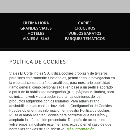
ÚLTIMA HORA
CARIBE
GRANDES VIAJES
CRUCEROS
HOTELES
VUELOS BARATOS
VIAJES A ISLAS
PARQUES TEMÁTICOS
POLÍTICA DE COOKIES
Sobre nosotros
Quiénes somos
Viajes El Corte Inglés S.A. utiliza cookies propias y de terceros
Financiación
Enlaces de interés
para fines estrictamente funcionales, permitiendo la navegación en
Sostenibilidad
la web, así como para fines analíticos, para mostrarte publicidad
Turismo accesible
(tanto general como personalizada) en base a un perfil elaborado
Guías de viaje
Tarjeta El Corte Inglés
a partir de tu hábitos de navegación (p. ej. páginas visitadas), para
Catálogos
Trabaja con nosotros
Internacional
optimizar la web y para poder valorar las opiniones de los
Auto check-in
El Corte Inglés
productos adquiridos por los usuarios. Para administrar o
Condiciones Generales
Canal Ético
deshabilitar estas cookies haz click en Configuración de Cookies.
Política de privacidad
España
Política de cookies
Puedes obtener más información en nuestra Política de cookies.
Accesibilidad
Pulsa el botón Aceptar Cookies para confirmar que has leído y
Empresas/ Grupos
aceptado la información presentada. Después de aceptar, no
Visita nuestro blog
volveremos a mostrarte este mensaje, excepto en el caso de que
borres las cookies de tu dispositivo.
Más información