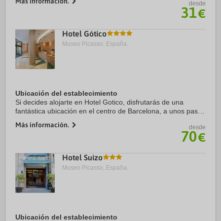
Más información.
desde
de Barcelona. Además, este hotel se ...
31
€
Hotel Gótico
Museo Picasso, España.
Ubicación del establecimiento
Si decides alojarte en Hotel Gotico, disfrutarás de una
fantástica ubicación en el centro de Barcelona, a unos pasos
de Catedral de Barcelona y a solo 6 min a pie de La Rambla.
Más información.
desde
Además, este hotel se ...
70
€
Hotel Suizo
Museo Picasso, España.
Ubicación del establecimiento