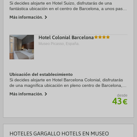
Si decides alojarte en Hotel Suizo, disfrutarás de una
fantástica ubicación en el centro de Barcelona, a unos pasos
de Catedral de Barcelona y a solo 7 min a pie de La Rambla.
Más información.
Además, este hotel se ...
Hotel Colonial Barcelona
Museo Picasso, España.
Ubicación del establecimiento
Si decides alojarte en Hotel Barcelona Colonial, disfrutarás
de una magnífica ubicación en pleno centro de Barcelona, a
solo diez minutos a pie de Catedral de Barcelona y Puerto
Más información.
desde
de Barcelona. Además, este ...
43
€
HOTELES GARGALLO HOTELS EN MUSEO