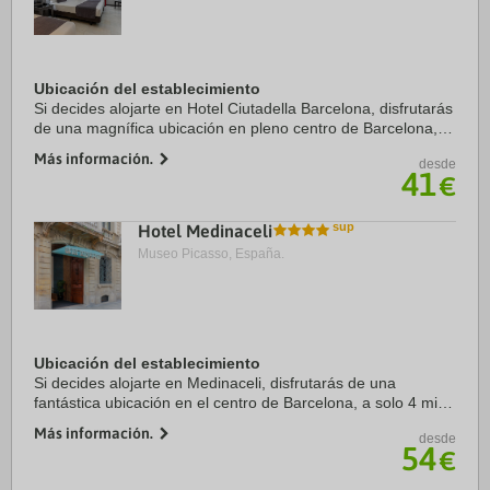
Ubicación del establecimiento
Si decides alojarte en Hotel Ciutadella Barcelona, disfrutarás
de una magnífica ubicación en pleno centro de Barcelona, a
solo diez minutos a pie de Puerto de Barcelona y Catedral
Más información.
desde
de Barcelona. Además, ...
41
€
Hotel Medinaceli
Museo Picasso, España.
Ubicación del establecimiento
Si decides alojarte en Medinaceli, disfrutarás de una
fantástica ubicación en el centro de Barcelona, a solo 4 min
a pie de La Rambla y a 9 min de Puerto de Barcelona.
Más información.
desde
Además, este hotel se encuentra a 0,8 ...
54
€