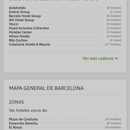
Actahotels
(6 hoteles)
Estival Group
(1 hotel)
Barceló Hotel Group
(6 hoteles)
NH Hotel Group
(8 hoteles)
Vincci
(4 hoteles)
Hyatt Inclusive Collection
(3 hoteles)
Hoteles Center
(3 hoteles)
Hilton Hotels
(2 hoteles)
Ritz-Carlton
(1 hotel)
Catalonia Hotels & Resorts
(27 hoteles)
Ver más cadenas
MAPA GENERAL DE BARCELONA
ZONAS
Ver hoteles cerca de:
Plaza de Cataluña
(10 hoteles)
Ensanche Derecha
(9 hoteles)
El Raval
(10 hoteles)