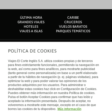
ÚLTIMA HORA
CARIBE
GRANDES VIAJES
CRUCEROS
HOTELES
VUELOS BARATOS
VIAJES A ISLAS
PARQUES TEMÁTICOS
POLÍTICA DE COOKIES
Sobre nosotros
Quiénes somos
Viajes El Corte Inglés S.A. utiliza cookies propias y de terceros
Financiación
Enlaces de interés
para fines estrictamente funcionales, permitiendo la navegación en
Sostenibilidad
la web, así como para fines analíticos, para mostrarte publicidad
Turismo accesible
(tanto general como personalizada) en base a un perfil elaborado
Guías de viaje
Tarjeta El Corte Inglés
a partir de tu hábitos de navegación (p. ej. páginas visitadas), para
Catálogos
Trabaja con nosotros
Internacional
optimizar la web y para poder valorar las opiniones de los
Auto check-in
El Corte Inglés
productos adquiridos por los usuarios. Para administrar o
Condiciones Generales
Canal Ético
deshabilitar estas cookies haz click en Configuración de Cookies.
Política de privacidad
España
Política de cookies
Puedes obtener más información en nuestra Política de cookies.
Accesibilidad
Pulsa el botón Aceptar Cookies para confirmar que has leído y
Empresas/ Grupos
aceptado la información presentada. Después de aceptar, no
Visita nuestro blog
volveremos a mostrarte este mensaje, excepto en el caso de que
borres las cookies de tu dispositivo.
Más información
Blog de Viajes el Corte inglés