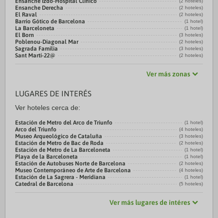
Ensanche Izdo-Hospital Clínico
(2 hoteles)
Ensanche Derecha
(2 hoteles)
El Raval
(2 hoteles)
Barrio Gótico de Barcelona
(1 hotel)
La Barceloneta
(1 hotel)
El Born
(3 hoteles)
Poblenou-Diagonal Mar
(2 hoteles)
Sagrada Familia
(3 hoteles)
Sant Martí-22@
(2 hoteles)
Ver más zonas
LUGARES DE INTERÉS
Ver hoteles cerca de:
Estación de Metro del Arco de Triunfo
(1 hotel)
Arco del Triunfo
(4 hoteles)
Museo Arqueológico de Cataluña
(3 hoteles)
Estación de Metro de Bac de Roda
(2 hoteles)
Estación de Metro de La Barceloneta
(1 hotel)
Playa de la Barceloneta
(1 hotel)
Estación de Autobuses Norte de Barcelona
(2 hoteles)
Museo Contemporáneo de Arte de Barcelona
(4 hoteles)
Estación de La Sagrera - Meridiana
(1 hotel)
Catedral de Barcelona
(5 hoteles)
Ver más lugares de intéres