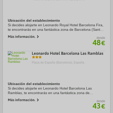
Ubicación del establecimiento
Si decides alojarte en Leonardo Royal Hotel Barcelona Fira,
te encontrarás en una fantástica zona de Barcelona (Sants-
Montjuïc) y estarás a menos de cinco minutos en coche de
Más información.
desde
Puerto de Barcelona y Fira ...
48
€
Leonardo Hotel Barcelona Las Ramblas
Plaza de España (Barcelona), España.
Ubicación del establecimiento
Si decides alojarte en Leonardo Hotel Barcelona Las
Ramblas, te encontrarás en una fantástica zona de
Barcelona (Centro de Barcelona), a solo cinco minutos a pie
Más información.
desde
de La Rambla y Mercado de la Boquería. ...
43
€