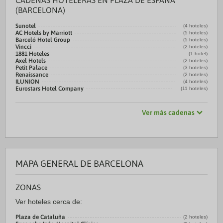
CADENAS HOTELERAS EN PLAZA DE ESPAÑA
(BARCELONA)
Sunotel
(4 hoteles)
AC Hotels by Marriott
(5 hoteles)
Barceló Hotel Group
(5 hoteles)
Vincci
(2 hoteles)
1881 Hoteles
(1 hotel)
Axel Hotels
(2 hoteles)
Petit Palace
(3 hoteles)
Renaissance
(2 hoteles)
ILUNION
(4 hoteles)
Eurostars Hotel Company
(11 hoteles)
Ver más cadenas
MAPA GENERAL DE BARCELONA
ZONAS
Ver hoteles cerca de:
Plaza de Cataluña
(2 hoteles)