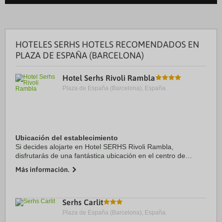
HOTELES SERHS HOTELS RECOMENDADOS EN
PLAZA DE ESPAÑA (BARCELONA)
Hotel Serhs Rivoli Rambla
Plaza de España (Barcelona), España.
Ubicación del establecimiento
Si decides alojarte en Hotel SERHS Rivoli Rambla,
disfrutarás de una fantástica ubicación en el centro de
Barcelona, a unos pasos de La Rambla y a solo 6 min a pie
Más información.
de Plaza de Catalunya. Además, este hotel ...
Serhs Carlit
Plaza de España (Barcelona), España.