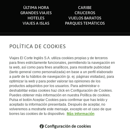
ÚLTIMA HORA
CARIBE
GRANDES VIAJES
CRUCEROS
HOTELES
VUELOS BARATOS
VIAJES A ISLAS
PARQUES TEMÁTICOS
POLÍTICA DE COOKIES
Sobre nosotros
Quiénes somos
Viajes El Corte Inglés S.A. utiliza cookies propias y de terceros
Financiación
Enlaces de interés
para fines estrictamente funcionales, permitiendo la navegación en
Sostenibilidad
la web, así como para fines analíticos, para mostrarte publicidad
Turismo accesible
(tanto general como personalizada) en base a un perfil elaborado
Guías de viaje
Tarjeta El Corte Inglés
a partir de tu hábitos de navegación (p. ej. páginas visitadas), para
Catálogos
Trabaja con nosotros
Internacional
optimizar la web y para poder valorar las opiniones de los
Auto check-in
El Corte Inglés
productos adquiridos por los usuarios. Para administrar o
Condiciones Generales
Canal Ético
deshabilitar estas cookies haz click en Configuración de Cookies.
Política de privacidad
España
Política de cookies
Puedes obtener más información en nuestra Política de cookies.
Accesibilidad
Pulsa el botón Aceptar Cookies para confirmar que has leído y
Empresas/ Grupos
aceptado la información presentada. Después de aceptar, no
Visita nuestro blog
volveremos a mostrarte este mensaje, excepto en el caso de que
borres las cookies de tu dispositivo.
Más información
Blog de Viajes el Corte inglés
Configuración de cookies