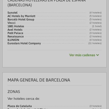
CADENAS HOTELERAS EN PLAZA DE ESPAÑA
(BARCELONA)
Sunotel
(4 hoteles)
AC Hotels by Marriott
(5 hoteles)
Barceló Hotel Group
(5 hoteles)
Vincci
(2 hoteles)
1881 Hoteles
(1 hotel)
Axel Hotels
(2 hoteles)
Petit Palace
(3 hoteles)
Renaissance
(2 hoteles)
ILUNION
(4 hoteles)
Eurostars Hotel Company
(11 hoteles)
Ver más cadenas
MAPA GENERAL DE BARCELONA
ZONAS
Ver hoteles cerca de:
Plaza de Cataluña
(3 hoteles)