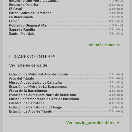
Ensanche Izdo-Hospital Clínico
(1 hotel)
Ensanche Derecha
(2 hoteles)
El Raval
(2 hoteles)
Barrio Gótico de Barcelona
(2 hoteles)
La Barceloneta
(2 hoteles)
El Born
(3 hoteles)
Poblenou-Diagonal Mar
(1 hotel)
Sagrada Familia
(2 hoteles)
Sants - Montjuic
(3 hoteles)
Ver más zonas
LUGARES DE INTERÉS
Ver hoteles cerca de:
Estación de Metro del Arco de Triunfo
(2 hoteles)
Arco del Triunfo
(3 hoteles)
Museo Arqueológico de Cataluña
(3 hoteles)
Estación de Metro de La Barceloneta
(3 hoteles)
Playa de la Barceloneta
(2 hoteles)
Estación de Autobuses Norte de Barcelona
(2 hoteles)
Museo Contemporáneo de Arte de Barcelona
(3 hoteles)
Catedral de Barcelona
(3 hoteles)
Estación de Barcelona Clot Aragó
(1 hotel)
Estación de Arco de Triunfo
(2 hoteles)
Ver más lugares de intéres