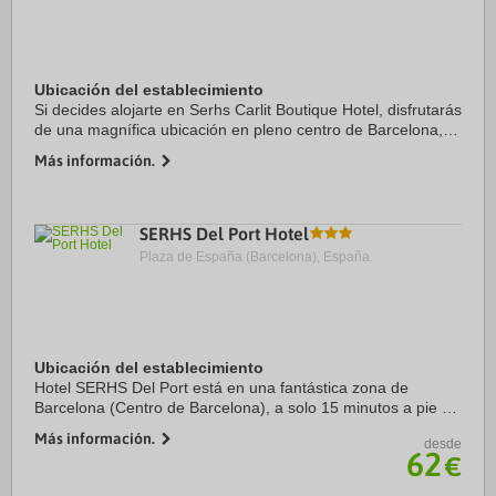
Ubicación del establecimiento
Si decides alojarte en Serhs Carlit Boutique Hotel, disfrutarás
de una magnífica ubicación en pleno centro de Barcelona, a
solo 15 minutos a pie de Sagrada Familia y Arco de Triunfo.
Más información.
Además, este hotel se ...
SERHS Del Port Hotel
Plaza de España (Barcelona), España.
Ubicación del establecimiento
Hotel SERHS Del Port está en una fantástica zona de
Barcelona (Centro de Barcelona), a solo 15 minutos a pie de
La Rambla y Mercado de la Boquería. Además, este hotel se
Más información.
desde
encuentra a 2,8 km de Plaza de ...
62
€