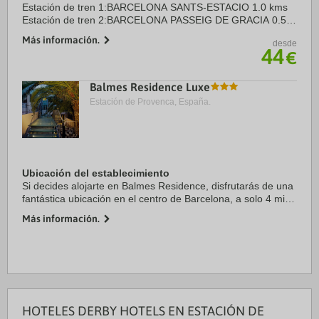
Estación de tren 1:BARCELONA SANTS-ESTACIO 1.0 kms
Estación de tren 2:BARCELONA PASSEIG DE GRACIA 0.5
kms
Más información.
desde
Aeropuerto 1:BARCELONA EL PRAT (BCN) 15.0 kms
44
€
Aeropuerto 2:GIRONA COSTA BRAVA (GRO) 80.0 ...
Balmes Residence Luxe
Estación de Provenca, España.
Ubicación del establecimiento
Si decides alojarte en Balmes Residence, disfrutarás de una
fantástica ubicación en el centro de Barcelona, a solo 4 min
a pie de Rambla de Cataluña y a 7 min de Casa Milà.
Más información.
Además, este apartamento de 4 ...
HOTELES DERBY HOTELS EN ESTACIÓN DE