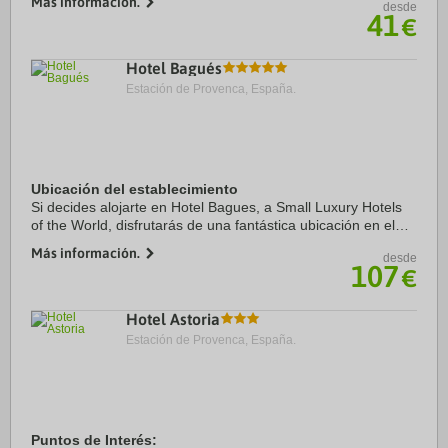
Más información.
desde
Además, este hotel se ...
41
€
Hotel Bagués
Estación de Provenca, España.
Ubicación del establecimiento
Si decides alojarte en Hotel Bagues, a Small Luxury Hotels
of the World, disfrutarás de una fantástica ubicación en el
centro de Barcelona, a unos pasos de La Rambla y a solo 5
Más información.
desde
min a pie de Catedral de ...
107
€
Hotel Astoria
Estación de Provenca, España.
Puntos de Interés: