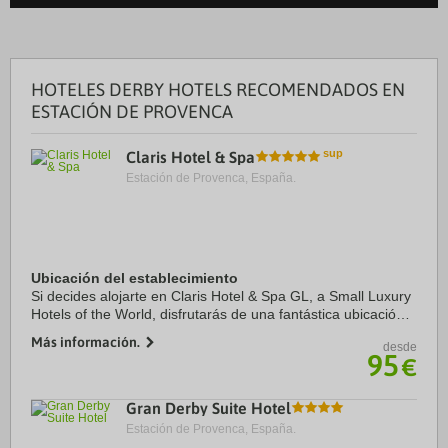
HOTELES DERBY HOTELS RECOMENDADOS EN
ESTACIÓN DE PROVENCA
Claris Hotel & Spa
Estación de Provenca, España.
Ubicación del establecimiento
Si decides alojarte en Claris Hotel & Spa GL, a Small Luxury
Hotels of the World, disfrutarás de una fantástica ubicación
en el centro de Barcelona, a solo cinco minutos a pie de
Más información.
desde
Paseo de Gracia y Casa ...
95
€
Gran Derby Suite Hotel
Estación de Provenca, España.