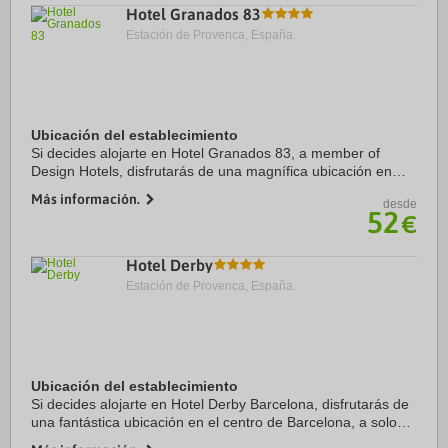
Hotel Granados 83
Estación de Provenca, España.
Ubicación del establecimiento
Si decides alojarte en Hotel Granados 83, a member of
Design Hotels, disfrutarás de una magnífica ubicación en
pleno centro de Barcelona, a solo 15 minutos a pie de Casa
Más información.
desde
Milà y Paseo de Gracia. Además, ...
52
€
Hotel Derby
Estación de Provenca, España.
Ubicación del establecimiento
Si decides alojarte en Hotel Derby Barcelona, disfrutarás de
una fantástica ubicación en el centro de Barcelona, a solo
cinco minutos en coche de Camp Nou y Plaza de Catalunya.