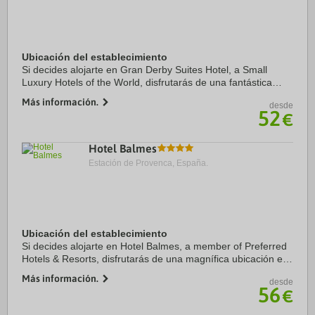
Ubicación del establecimiento
Si decides alojarte en Gran Derby Suites Hotel, a Small
Luxury Hotels of the World, disfrutarás de una fantástica
ubicación en el centro de Barcelona, a solo cinco minutos en
Más información.
desde
coche de Plaza de Catalunya y ...
52
€
Hotel Balmes
Estación de Provenca, España.
Ubicación del establecimiento
Si decides alojarte en Hotel Balmes, a member of Preferred
Hotels & Resorts, disfrutarás de una magnífica ubicación en
pleno centro de Barcelona, a solo diez minutos a pie de
Más información.
desde
Casa Milà y Paseo de Gracia. ...
56
€