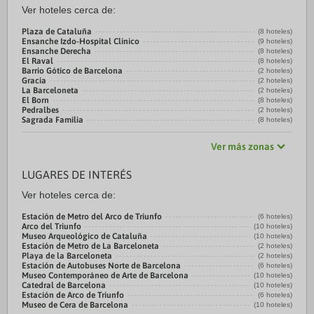
Ver hoteles cerca de:
Plaza de Cataluña
(8 hoteles)
Ensanche Izdo-Hospital Clínico
(9 hoteles)
Ensanche Derecha
(8 hoteles)
El Raval
(8 hoteles)
Barrio Gótico de Barcelona
(2 hoteles)
Gracia
(2 hoteles)
La Barceloneta
(2 hoteles)
El Born
(8 hoteles)
Pedralbes
(2 hoteles)
Sagrada Familia
(8 hoteles)
Ver más zonas
LUGARES DE INTERÉS
Ver hoteles cerca de:
Estación de Metro del Arco de Triunfo
(6 hoteles)
Arco del Triunfo
(10 hoteles)
Museo Arqueológico de Cataluña
(10 hoteles)
Estación de Metro de La Barceloneta
(2 hoteles)
Playa de la Barceloneta
(2 hoteles)
Estación de Autobuses Norte de Barcelona
(6 hoteles)
Museo Contemporáneo de Arte de Barcelona
(10 hoteles)
Catedral de Barcelona
(10 hoteles)
Estación de Arco de Triunfo
(6 hoteles)
Museo de Cera de Barcelona
(10 hoteles)