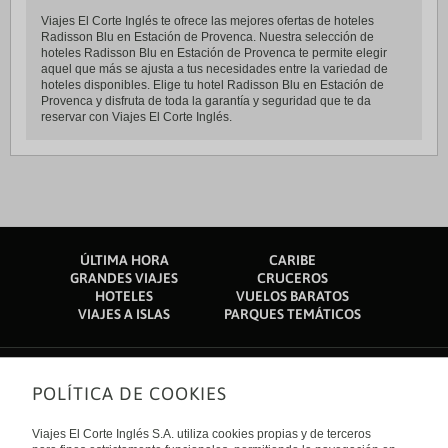
Viajes El Corte Inglés te ofrece las mejores ofertas de hoteles
Radisson Blu en Estación de Provenca. Nuestra selección de
hoteles Radisson Blu en Estación de Provenca te permite elegir
aquel que más se ajusta a tus necesidades entre la variedad de
hoteles disponibles. Elige tu hotel Radisson Blu en Estación de
Provenca y disfruta de toda la garantía y seguridad que te da
reservar con Viajes El Corte Inglés.
ÚLTIMA HORA
CARIBE
GRANDES VIAJES
CRUCEROS
HOTELES
VUELOS BARATOS
VIAJES A ISLAS
PARQUES TEMÁTICOS
POLÍTICA DE COOKIES
Sobre nosotros
Quiénes somos
Viajes El Corte Inglés S.A. utiliza cookies propias y de terceros
Financiación