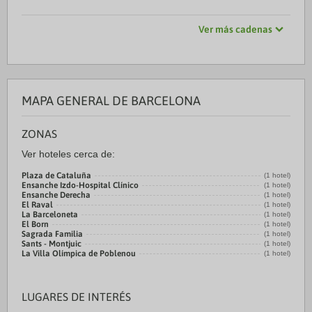
Ver más cadenas
MAPA GENERAL DE BARCELONA
ZONAS
Ver hoteles cerca de:
Plaza de Cataluña
(1 hotel)
Ensanche Izdo-Hospital Clínico
(1 hotel)
Ensanche Derecha
(1 hotel)
El Raval
(1 hotel)
La Barceloneta
(1 hotel)
El Born
(1 hotel)
Sagrada Familia
(1 hotel)
Sants - Montjuic
(1 hotel)
La Villa Olímpica de Poblenou
(1 hotel)
LUGARES DE INTERÉS