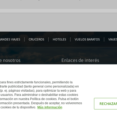
ANDES VIAJES
CRUCEROS
HOTELES
VUELOS BARATOS
VIAJES
e nosotros
Enlaces de interés
s somos
Guías de viaje
iación
Catálogos
bilidad
Auto check-in
o accesible
Condiciones Generales
 para fines estrictamente funcionales, permitiendo la
 El Corte Inglés
Política de privacidad
trarte publicidad (tanto general como personalizada) en
a con nosotros
Política de cookies
(p. ej. páginas visitadas), para optimizar la web y para
e Inglés
Accesibilidad
 usuarios. Para administrar o deshabilitar estas cookies
Ético
Empresas/ Grupos
ormación en nuestra Política de cookies. Pulsa el botón
nformación presentada. Después de aceptar, no volveremos
RECHAZAR
cookies de tu dispositivo.
Más información