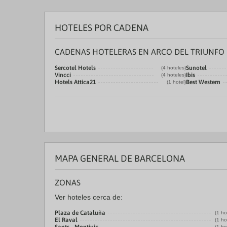
HOTELES POR CADENA
CADENAS HOTELERAS EN ARCO DEL TRIUNFO
Sercotel Hotels
Sunotel
(4 hoteles)
Vincci
Ibis
(4 hoteles)
Hotels Attica21
Best Western
(1 hotel)
MAPA GENERAL DE BARCELONA
ZONAS
Ver hoteles cerca de:
Plaza de Cataluña
(1 ho
El Raval
(1 ho
(1 ho