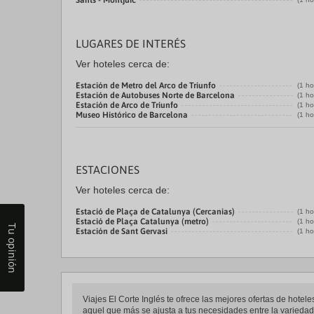
Sants - Montjuic
LUGARES DE INTERÉS
Ver hoteles cerca de:
Estación de Metro del Arco de Triunfo
(1 ho
Estación de Autobuses Norte de Barcelona
(1 ho
Estación de Arco de Triunfo
(1 ho
Museo Histórico de Barcelona
(1 ho
ESTACIONES
Ver hoteles cerca de:
Estació de Plaça de Catalunya (Cercanias)
(1 ho
Estació de Plaça Catalunya (metro)
(1 ho
Tu opinión
Estación de Sant Gervasi
(1 ho
Viajes El Corte Inglés te ofrece las mejores ofertas de hotele
aquel que más se ajusta a tus necesidades entre la variedad d