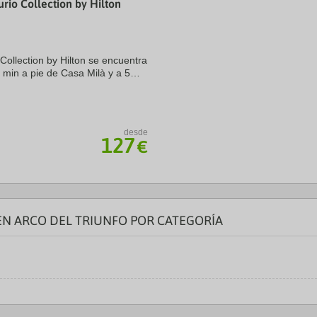
rio Collection by Hilton
a
te.
date.
ress
Press
e
the
estion
question
Collection by Hilton se encuentra
ark
mark
 min a pie de Casa Milà y a 5
ey
key
hotel sostenible se encuentra a
to
t
get
e
the
eyboard
keyboard
desde
ortcuts
shortcuts
127
€
r
for
hanging
changing
tes.
dates.
EN ARCO DEL TRIUNFO POR CATEGORÍA