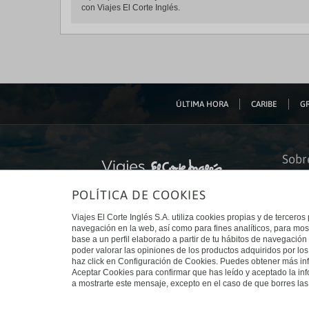
con Viajes El Corte Inglés.
ÚLTIMA HORA
CARIBE
GR
Sobr
Quiéne
POLÍTICA DE COOKIES
Financ
Sosteni
Turism
Viajes El Corte Inglés S.A. utiliza cookies propias y de terceros
Tarjeta
navegación en la web, así como para fines analíticos, para mos
Trabaj
base a un perfil elaborado a partir de tu hábitos de navegación 
El Cort
poder valorar las opiniones de los productos adquiridos por los
Canal 
haz click en Configuración de Cookies. Puedes obtener más inf
Aceptar Cookies para confirmar que has leído y aceptado la i
a mostrarte este mensaje, excepto en el caso de que borres las 
© Viajes El Corte Inglés 2026. Todos los derechos reservados