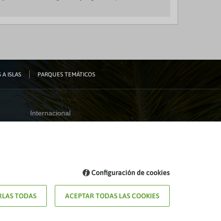
 A ISLAS
PARQUES TEMÁTICOS
Internacional
España
Visita nuestro blog
Configuración de cookies
Blog de Viajes el Corte inglés
LAS TODAS
ACEPTAR TODAS LAS COOKIES