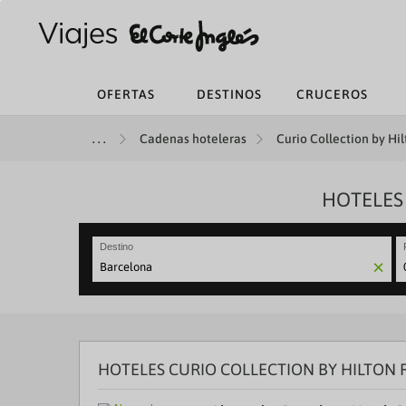
OFERTAS
DESTINOS
CRUCEROS
Cadenas hoteleras
Curio Collection by Hil
HOTELES
Destino
N
fo
to
in
wi
th
HOTELES CURIO COLLECTION BY HILTON
ca
a
se