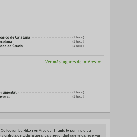
ógico de Cataluña
(1 hotel)
arcelona
(1 hotel)
aseo de Gracia
(1 hotel)
Ver más lugares de intéres
onumental
(1 hotel)
rovenca
(1 hotel)
Collection by Hilton en Arco del Triunfo te permite elegir
 y disfruta de toda la garantía y seguridad que te da reservar