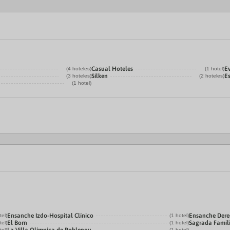
Casual Hoteles
E
(4 hoteles)
(1 hotel)
Silken
E
(3 hoteles)
(2 hoteles)
(1 hotel)
Ensanche Izdo-Hospital Clínico
Ensanche Der
tel)
(1 hotel)
El Born
Sagrada Famil
tel)
(1 hotel)
tel)
(1 hotel)