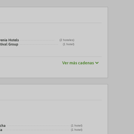
venia Hotels
(2 hoteles)
stival Group
(1 hotel)
Ver más cadenas
echa
(1 hotel)
ia
(1 hotel)