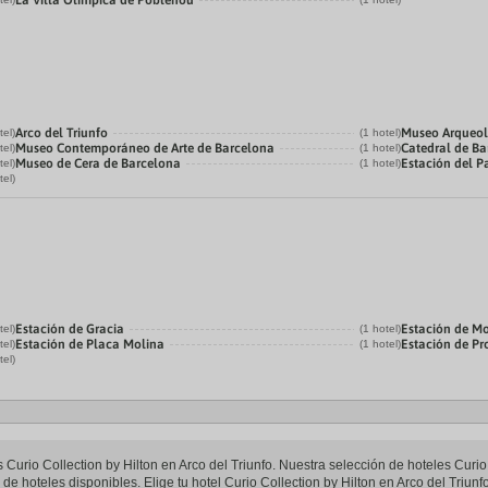
La Villa Olímpica de Poblenou
Arco del Triunfo
Museo Arqueol
tel)
(1 hotel)
Museo Contemporáneo de Arte de Barcelona
Catedral de B
tel)
(1 hotel)
Museo de Cera de Barcelona
Estación del P
tel)
(1 hotel)
tel)
Estación de Gracia
Estación de M
tel)
(1 hotel)
Estación de Placa Molina
Estación de P
tel)
(1 hotel)
tel)
s Curio Collection by Hilton en Arco del Triunfo. Nuestra selección de hoteles Curio 
e hoteles disponibles. Elige tu hotel Curio Collection by Hilton en Arco del Triunfo