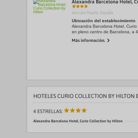
Alexandra Barcelona Hotel, Cu
a
da
Arco del Triunfo, España.
P
th
Ubicación del establecimiento
qu
Alexandra Barcelona Hotel, Curio 
m
en pleno centro de Barcelona, a 4
k
min de Casa Batlló. Además, este 
to
Más información.
1,2 km de ...
ge
th
k
sh
fo
c
da
HOTELES CURIO COLLECTION BY HILTON 
4 ESTRELLAS:
Alexandra Barcelona Hotel, Curio Collection by Hilton