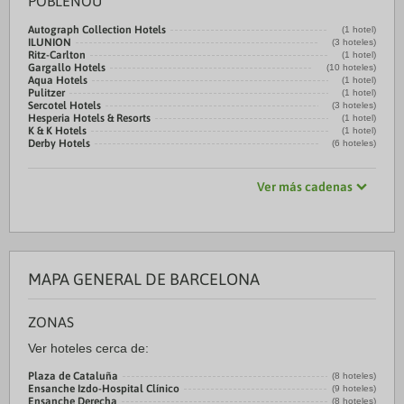
POBLENOU
Autograph Collection Hotels
(1 hotel)
ILUNION
(3 hoteles)
Ritz-Carlton
(1 hotel)
Gargallo Hotels
(10 hoteles)
Aqua Hotels
(1 hotel)
Pulitzer
(1 hotel)
Sercotel Hotels
(3 hoteles)
Hesperia Hotels & Resorts
(1 hotel)
K & K Hotels
(1 hotel)
Derby Hotels
(6 hoteles)
Ver más cadenas
MAPA GENERAL DE BARCELONA
ZONAS
Ver hoteles cerca de:
Plaza de Cataluña
(8 hoteles)
Ensanche Izdo-Hospital Clínico
(9 hoteles)
Ensanche Derecha
(8 hoteles)