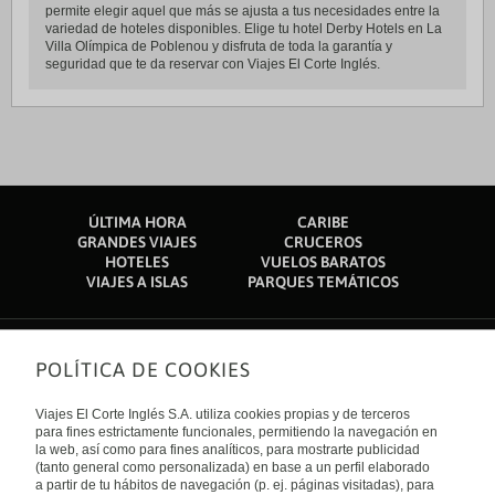
permite elegir aquel que más se ajusta a tus necesidades entre la
variedad de hoteles disponibles. Elige tu hotel Derby Hotels en La
Villa Olímpica de Poblenou y disfruta de toda la garantía y
seguridad que te da reservar con Viajes El Corte Inglés.
ÚLTIMA HORA
CARIBE
GRANDES VIAJES
CRUCEROS
HOTELES
VUELOS BARATOS
VIAJES A ISLAS
PARQUES TEMÁTICOS
POLÍTICA DE COOKIES
Sobre nosotros
Quiénes somos
Viajes El Corte Inglés S.A. utiliza cookies propias y de terceros
Financiación
Enlaces de interés
para fines estrictamente funcionales, permitiendo la navegación en
Sostenibilidad
la web, así como para fines analíticos, para mostrarte publicidad
Turismo accesible
(tanto general como personalizada) en base a un perfil elaborado
Guías de viaje
Tarjeta El Corte Inglés
a partir de tu hábitos de navegación (p. ej. páginas visitadas), para
Catálogos
Trabaja con nosotros