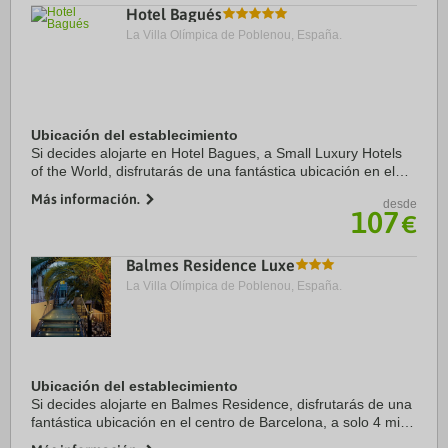
Hotel Bagués
La Villa Olímpica de Poblenou, España.
Ubicación del establecimiento
Si decides alojarte en Hotel Bagues, a Small Luxury Hotels
of the World, disfrutarás de una fantástica ubicación en el
centro de Barcelona, a unos pasos de La Rambla y a solo 5
Más información.
desde
min a pie de Catedral de ...
107
€
Balmes Residence Luxe
La Villa Olímpica de Poblenou, España.
Ubicación del establecimiento
Si decides alojarte en Balmes Residence, disfrutarás de una
fantástica ubicación en el centro de Barcelona, a solo 4 min
a pie de Rambla de Cataluña y a 7 min de Casa Milà.