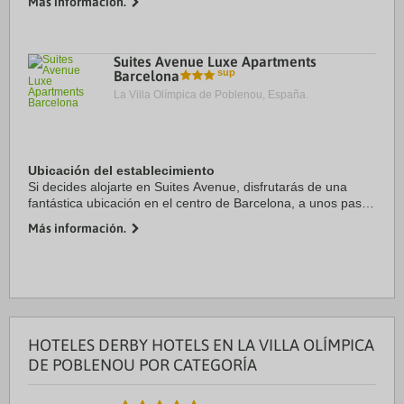
Más información.
Además, este apartamento de 4 ...
Suites Avenue Luxe Apartments
Barcelona
La Villa Olímpica de Poblenou, España.
Ubicación del establecimiento
Si decides alojarte en Suites Avenue, disfrutarás de una
fantástica ubicación en el centro de Barcelona, a unos pasos
de Casa Milà y a solo 13 min a pie de Plaza de Catalunya.
Más información.
Además, este apartotel se ...
HOTELES DERBY HOTELS EN LA VILLA OLÍMPICA
DE POBLENOU POR CATEGORÍA