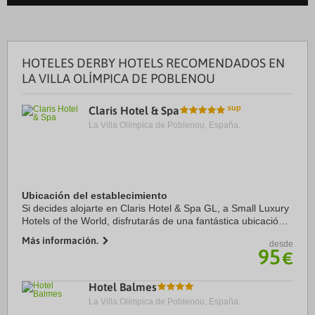
HOTELES DERBY HOTELS RECOMENDADOS EN
LA VILLA OLÍMPICA DE POBLENOU
Claris Hotel & Spa
La Villa Olímpica de Poblenou, España.
Ubicación del establecimiento
Si decides alojarte en Claris Hotel & Spa GL, a Small Luxury
Hotels of the World, disfrutarás de una fantástica ubicación
en el centro de Barcelona, a solo cinco minutos a pie de
Más información.
desde
Paseo de Gracia y Casa ...
95
€
Hotel Balmes
La Villa Olímpica de Poblenou, España.