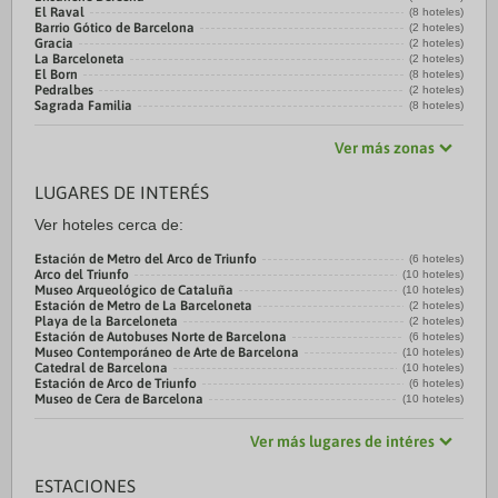
El Raval
(8 hoteles)
Barrio Gótico de Barcelona
(2 hoteles)
Gracia
(2 hoteles)
La Barceloneta
(2 hoteles)
El Born
(8 hoteles)
Pedralbes
(2 hoteles)
Sagrada Familia
(8 hoteles)
Ver más zonas
LUGARES DE INTERÉS
Ver hoteles cerca de:
Estación de Metro del Arco de Triunfo
(6 hoteles)
Arco del Triunfo
(10 hoteles)
Museo Arqueológico de Cataluña
(10 hoteles)
Estación de Metro de La Barceloneta
(2 hoteles)
Playa de la Barceloneta
(2 hoteles)
Estación de Autobuses Norte de Barcelona
(6 hoteles)
Museo Contemporáneo de Arte de Barcelona
(10 hoteles)
Catedral de Barcelona
(10 hoteles)
Estación de Arco de Triunfo
(6 hoteles)
Museo de Cera de Barcelona
(10 hoteles)
Ver más lugares de intéres
ESTACIONES