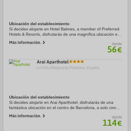
Ubicación del establecimiento
Si decides alojarte en Hotel Balmes, a member of Preferred
Hotels & Resorts, disfrutarás de una magnífica ubicación en
pleno centro de Barcelona, a solo diez minutos a pie de
Más información.
desde
Casa Milà y Paseo de Gracia. ...
56
€
Arai Aparthotel
La Villa Olímpica de Poblenou, España.
Ubicación del establecimiento
Si decides alojarte en Arai Aparthotel, disfrutarás de una
fantástica ubicación en el centro de Barcelona, a solo cinco
minutos a pie de Catedral de Barcelona y La Rambla.
Más información.
desde
Además, este apartotel se ...
114
€