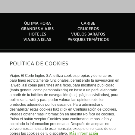
ÚLTIMA HORA
CARIBE
GRANDES VIAJES
CRUCEROS
HOTELES
VUELOS BARATOS
VIAJES A ISLAS
PARQUES TEMÁTICOS
POLÍTICA DE COOKIES
Sobre nosotros
Quiénes somos
Viajes El Corte Inglés S.A. utiliza cookies propias y de terceros
Financiación
Enlaces de interés
para fines estrictamente funcionales, permitiendo la navegación en
Sostenibilidad
la web, así como para fines analíticos, para mostrarte publicidad
Turismo accesible
(tanto general como personalizada) en base a un perfil elaborado
Guías de viaje
Tarjeta El Corte Inglés
a partir de tu hábitos de navegación (p. ej. páginas visitadas), para
Catálogos
Trabaja con nosotros
Internacional
optimizar la web y para poder valorar las opiniones de los
Auto check-in
El Corte Inglés
productos adquiridos por los usuarios. Para administrar o
Condiciones Generales
Canal Ético
deshabilitar estas cookies haz click en Configuración de Cookies.
Política de privacidad
España
Política de cookies
Puedes obtener más información en nuestra Política de cookies.
Accesibilidad
Pulsa el botón Aceptar Cookies para confirmar que has leído y
Empresas/ Grupos
aceptado la información presentada. Después de aceptar, no
Visita nuestro blog
volveremos a mostrarte este mensaje, excepto en el caso de que
borres las cookies de tu dispositivo.
Más información
Blog de Viajes el Corte inglés