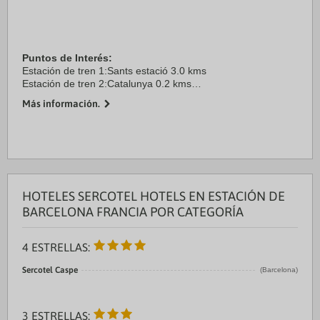
Puntos de Interés:
Estación de tren 1:Sants estació 3.0 kms
Estación de tren 2:Catalunya 0.2 kms
Aeropuerto 1:El Prat 20.0 kms
Más información.
Puerto:Barcelona 2.0 kms
Centro Ciudad:BARCELONA 0.0 kms
Recinto ferial 1:Pl. Espanya 2.0 ...
HOTELES SERCOTEL HOTELS EN ESTACIÓN DE
BARCELONA FRANCIA POR CATEGORÍA
4 ESTRELLAS:
Sercotel Caspe
(Barcelona)
3 ESTRELLAS: