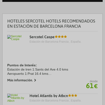
HOTELES SERCOTEL HOTELS RECOMENDADOS
EN ESTACIÓN DE BARCELONA FRANCIA
Sercotel Caspe
Estación de Barcelona Francia , España.
Puntos de Interés:
Estación de tren 1:Sants del Ave 4.0 kms
Aeropuerto 1:Prat 16.4 kms
Puerto:De Barcelona 13.0 kms
Más información.
desde
Centro Ciudad:Plaça de Catalunya 1.5 kms
61
€
Recinto ferial 1:Fira Barcelona Gran Via 6.7 kms
Hotel Atlantis by Atbcn
Estación de Barcelona Francia , España.