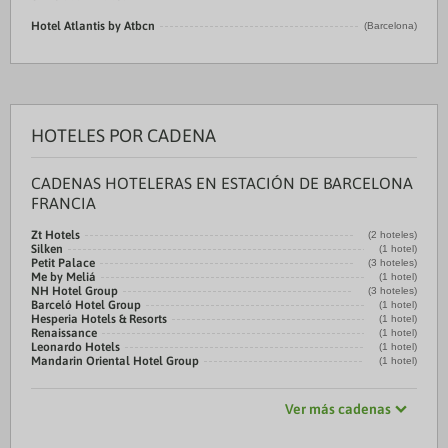
Hotel Atlantis by Atbcn
(Barcelona)
HOTELES POR CADENA
CADENAS HOTELERAS EN ESTACIÓN DE BARCELONA
FRANCIA
Zt Hotels
(2 hoteles)
Silken
(1 hotel)
Petit Palace
(3 hoteles)
Me by Meliá
(1 hotel)
NH Hotel Group
(3 hoteles)
Barceló Hotel Group
(1 hotel)
Hesperia Hotels & Resorts
(1 hotel)
Renaissance
(1 hotel)
Leonardo Hotels
(1 hotel)
Mandarin Oriental Hotel Group
(1 hotel)
Ver más cadenas