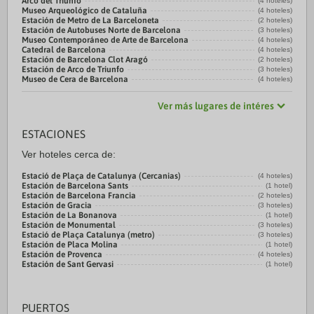
Arco del Triunfo
(4 hoteles)
Museo Arqueológico de Cataluña
(4 hoteles)
Estación de Metro de La Barceloneta
(2 hoteles)
Estación de Autobuses Norte de Barcelona
(3 hoteles)
Museo Contemporáneo de Arte de Barcelona
(4 hoteles)
Catedral de Barcelona
(4 hoteles)
Estación de Barcelona Clot Aragó
(2 hoteles)
Estación de Arco de Triunfo
(3 hoteles)
Museo de Cera de Barcelona
(4 hoteles)
Ver más lugares de intéres
ESTACIONES
Ver hoteles cerca de:
Estació de Plaça de Catalunya (Cercanias)
(4 hoteles)
Estación de Barcelona Sants
(1 hotel)
Estación de Barcelona Francia
(2 hoteles)
Estación de Gracia
(3 hoteles)
Estación de La Bonanova
(1 hotel)
Estación de Monumental
(3 hoteles)
Estació de Plaça Catalunya (metro)
(3 hoteles)
Estación de Placa Molina
(1 hotel)
Estación de Provenca
(4 hoteles)
Estación de Sant Gervasi
(1 hotel)
PUERTOS