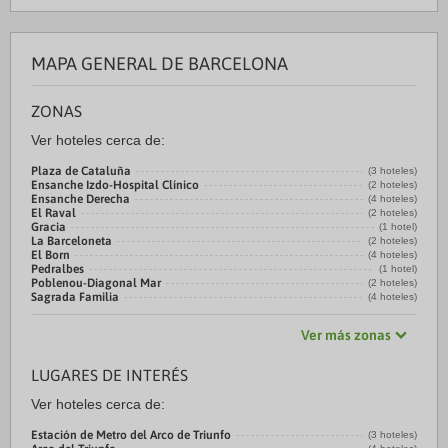
MAPA GENERAL DE BARCELONA
ZONAS
Ver hoteles cerca de:
Plaza de Cataluña
(3 hoteles)
Ensanche Izdo-Hospital Clínico
(2 hoteles)
Ensanche Derecha
(4 hoteles)
El Raval
(2 hoteles)
Gracia
(1 hotel)
La Barceloneta
(2 hoteles)
El Born
(4 hoteles)
Pedralbes
(1 hotel)
Poblenou-Diagonal Mar
(2 hoteles)
Sagrada Familia
(4 hoteles)
Ver más zonas
LUGARES DE INTERÉS
Ver hoteles cerca de:
Estación de Metro del Arco de Triunfo
(3 hoteles)