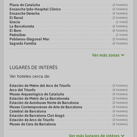
Plaza de Cataluña
(3 hoteles)
Ensanche Izdo-Hospital Clínico
(2 hoteles)
Ensanche Derecha
(4 hoteles)
El Raval
(2 hoteles)
Gracia
(1 hotel)
La Barceloneta
(2 hoteles)
El Born
(4 hoteles)
Pedralbes
(1 hotel)
Poblenou-Diagonal Mar
(2 hoteles)
Sagrada Familia
(4 hoteles)
Ver más zonas
LUGARES DE INTERÉS
Ver hoteles cerca de:
Estación de Metro del Arco de Triunfo
(3 hoteles)
Arco del Triunfo
(4 hoteles)
Museo Arqueológico de Cataluña
(4 hoteles)
Estación de Metro de La Barceloneta
(2 hoteles)
Estación de Autobuses Norte de Barcelona
(3 hoteles)
Museo Contemporáneo de Arte de Barcelona
(4 hoteles)
Catedral de Barcelona
(4 hoteles)
Estación de Barcelona Clot Aragó
(2 hoteles)
Estación de Arco de Triunfo
(3 hoteles)
Museo de Cera de Barcelona
(4 hoteles)
Ver más lugares de intéres