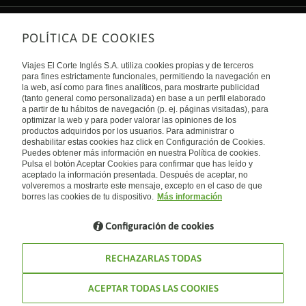
POLÍTICA DE COOKIES
Sobre nosotros
Quiénes somos
Viajes El Corte Inglés S.A. utiliza cookies propias y de terceros
Financiación
Enlaces de interés
para fines estrictamente funcionales, permitiendo la navegación en
Sostenibilidad
la web, así como para fines analíticos, para mostrarte publicidad
Turismo accesible
(tanto general como personalizada) en base a un perfil elaborado
Guías de viaje
Tarjeta El Corte Inglés
a partir de tu hábitos de navegación (p. ej. páginas visitadas), para
Catálogos
Trabaja con nosotros
Internacional
optimizar la web y para poder valorar las opiniones de los
Auto check-in
El Corte Inglés
productos adquiridos por los usuarios. Para administrar o
Condiciones Generales
Canal Ético
deshabilitar estas cookies haz click en Configuración de Cookies.
Política de privacidad
España
Política de cookies
Puedes obtener más información en nuestra Política de cookies.
Accesibilidad
Pulsa el botón Aceptar Cookies para confirmar que has leído y
Empresas/ Grupos
aceptado la información presentada. Después de aceptar, no
Visita nuestro blog
volveremos a mostrarte este mensaje, excepto en el caso de que
borres las cookies de tu dispositivo.
Más información
Blog de Viajes el Corte inglés
Configuración de cookies
RECHAZARLAS TODAS
ACEPTAR TODAS LAS COOKIES