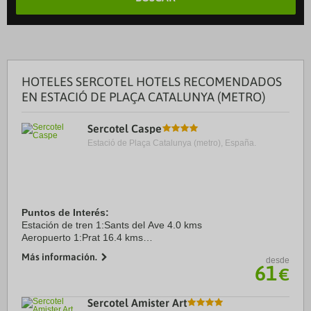
HOTELES SERCOTEL HOTELS RECOMENDADOS
EN ESTACIÓ DE PLAÇA CATALUNYA (METRO)
Sercotel Caspe
Estació de Plaça Catalunya (metro), España.
Puntos de Interés:
Estación de tren 1:Sants del Ave 4.0 kms
Aeropuerto 1:Prat 16.4 kms
Puerto:De Barcelona 13.0 kms
Más información.
desde
Centro Ciudad:Plaça de Catalunya 1.5 kms
61
€
Recinto ferial 1:Fira Barcelona Gran Via 6.7 kms
Sercotel Amister Art