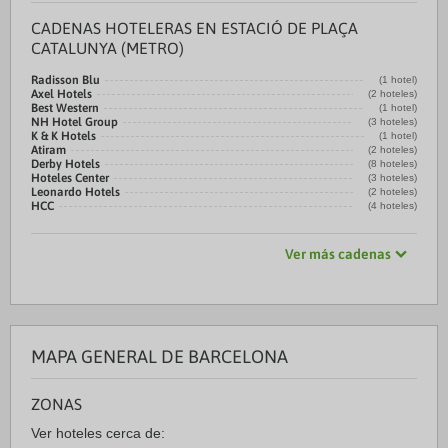
CADENAS HOTELERAS EN ESTACIÓ DE PLAÇA
CATALUNYA (METRO)
Radisson Blu
(1 hotel)
Axel Hotels
(2 hoteles)
Best Western
(1 hotel)
NH Hotel Group
(3 hoteles)
K & K Hotels
(1 hotel)
Atiram
(2 hoteles)
Derby Hotels
(8 hoteles)
Hoteles Center
(3 hoteles)
Leonardo Hotels
(2 hoteles)
HCC
(4 hoteles)
Ver más cadenas
MAPA GENERAL DE BARCELONA
ZONAS
Ver hoteles cerca de: