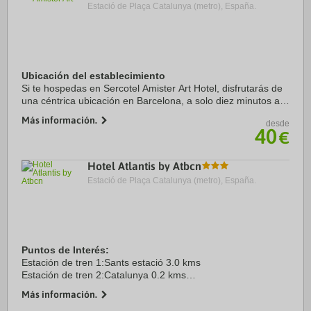
Estació de Plaça Catalunya (metro), España.
Ubicación del establecimiento
Si te hospedas en Sercotel Amister Art Hotel, disfrutarás de
una céntrica ubicación en Barcelona, a solo diez minutos a
pie de Mercado Mercat del Ninot y Parque de Joan Miró.
Más información.
desde
Además, este hotel se ...
40
€
Hotel Atlantis by Atbcn
Estació de Plaça Catalunya (metro), España.
Puntos de Interés:
Estación de tren 1:Sants estació 3.0 kms
Estación de tren 2:Catalunya 0.2 kms
Aeropuerto 1:El Prat 20.0 kms
Más información.
Puerto:Barcelona 2.0 kms