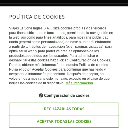
POLÍTICA DE COOKIES
Sobre nosotros
Quiénes somos
Viajes El Corte Inglés S.A. utiliza cookies propias y de terceros
Financiación
Enlaces de interés
para fines estrictamente funcionales, permitiendo la navegación en
Sostenibilidad
la web, así como para fines analíticos, para mostrarte publicidad
Turismo accesible
(tanto general como personalizada) en base a un perfil elaborado
Guías de viaje
Tarjeta El Corte Inglés
a partir de tu hábitos de navegación (p. ej. páginas visitadas), para
Catálogos
Trabaja con nosotros
Internacional
optimizar la web y para poder valorar las opiniones de los
Auto check-in
El Corte Inglés
productos adquiridos por los usuarios. Para administrar o
Condiciones Generales
Canal Ético
deshabilitar estas cookies haz click en Configuración de Cookies.
Política de privacidad
España
Política de cookies
Puedes obtener más información en nuestra Política de cookies.
Accesibilidad
Pulsa el botón Aceptar Cookies para confirmar que has leído y
Empresas/ Grupos
aceptado la información presentada. Después de aceptar, no
Visita nuestro blog
volveremos a mostrarte este mensaje, excepto en el caso de que
borres las cookies de tu dispositivo.
Más información
Blog de Viajes el Corte inglés
Configuración de cookies
RECHAZARLAS TODAS
ACEPTAR TODAS LAS COOKIES