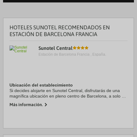
HOTELES SUNOTEL RECOMENDADOS EN
ESTACIÓN DE BARCELONA FRANCIA
Sunotel Central
Estación de Barcelona Francia , España.
Ubicación del establecimiento
Si decides alojarte en Sunotel Central, disfrutarás de una
magnífica ubicación en pleno centro de Barcelona, a solo 15
minutos a pie de La Rambla y Plaza de Catalunya. Además,
Más información.
este hotel se encuentra a 1,1 ...