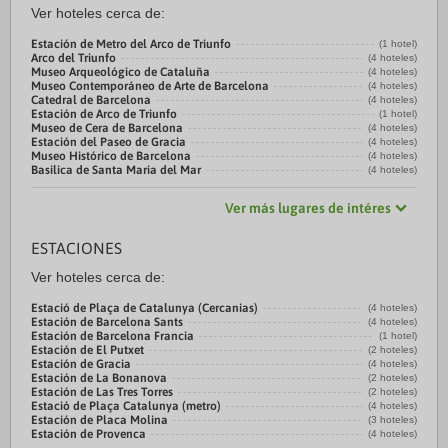
Ver hoteles cerca de:
Estación de Metro del Arco de Triunfo
(1 hotel)
Arco del Triunfo
(4 hoteles)
Museo Arqueológico de Cataluña
(4 hoteles)
Museo Contemporáneo de Arte de Barcelona
(4 hoteles)
Catedral de Barcelona
(4 hoteles)
Estación de Arco de Triunfo
(1 hotel)
Museo de Cera de Barcelona
(4 hoteles)
Estación del Paseo de Gracia
(4 hoteles)
Museo Histórico de Barcelona
(4 hoteles)
Basilica de Santa Maria del Mar
(4 hoteles)
Ver más lugares de intéres
ESTACIONES
Ver hoteles cerca de:
Estació de Plaça de Catalunya (Cercanias)
(4 hoteles)
Estación de Barcelona Sants
(4 hoteles)
Estación de Barcelona Francia
(1 hotel)
Estación de El Putxet
(2 hoteles)
Estación de Gracia
(4 hoteles)
Estación de La Bonanova
(2 hoteles)
Estación de Las Tres Torres
(2 hoteles)
Estació de Plaça Catalunya (metro)
(4 hoteles)
Estación de Placa Molina
(3 hoteles)
Estación de Provenca
(4 hoteles)