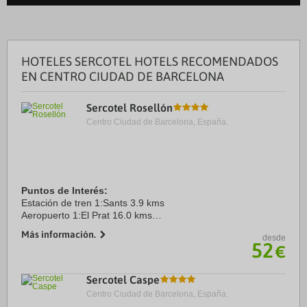
HOTELES SERCOTEL HOTELS RECOMENDADOS
EN CENTRO CIUDAD DE BARCELONA
Sercotel Rosellón
Centro Ciudad de Barcelona, España.
Puntos de Interés:
Estación de tren 1:Sants 3.9 kms
Aeropuerto 1:El Prat 16.0 kms
Puerto:Barcelona 4.1 kms
Más información.
desde
Centro Ciudad:Plaça de Catalunya 2.7 kms
52
€
Recinto ferial 1:Fira 4.7 kms
Sercotel Caspe
Centro Ciudad de Barcelona, España.