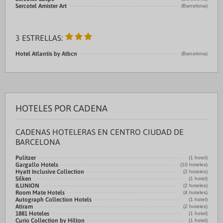
Sercotel Amister Art
(Barcelona)
3 ESTRELLAS:
Hotel Atlantis by Atbcn
(Barcelona)
HOTELES POR CADENA
CADENAS HOTELERAS EN CENTRO CIUDAD DE
BARCELONA
Pulitzer
(1 hotel)
Gargallo Hotels
(10 hoteles)
Hyatt Inclusive Collection
(2 hoteles)
Silken
(1 hotel)
ILUNION
(2 hoteles)
Room Mate Hotels
(4 hoteles)
Autograph Collection Hotels
(1 hotel)
Atiram
(2 hoteles)
1881 Hoteles
(1 hotel)
Curio Collection by Hilton
(1 hotel)