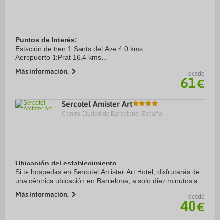
Puntos de Interés:
Estación de tren 1:Sants del Ave 4.0 kms
Aeropuerto 1:Prat 16.4 kms
Puerto:De Barcelona 13.0 kms
Más información.
desde
Centro Ciudad:Plaça de Catalunya 1.5 kms
61
€
Recinto ferial 1:Fira Barcelona Gran Via 6.7 kms
Sercotel Amister Art
Centro Ciudad de Barcelona, España.
Ubicación del establecimiento
Si te hospedas en Sercotel Amister Art Hotel, disfrutarás de
una céntrica ubicación en Barcelona, a solo diez minutos a
pie de Mercado Mercat del Ninot y Parque de Joan Miró.
Más información.
desde
Además, este hotel se ...
40
€