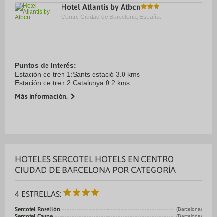
Hotel Atlantis by Atbcn
Centro Ciudad de Barcelona, España.
Puntos de Interés:
Estación de tren 1:Sants estació 3.0 kms
Estación de tren 2:Catalunya 0.2 kms
Aeropuerto 1:El Prat 20.0 kms
Más información.
Puerto:Barcelona 2.0 kms
Centro Ciudad:BARCELONA 0.0 kms
Recinto ferial 1:Pl. Espanya 2.0 ...
HOTELES SERCOTEL HOTELS EN CENTRO
CIUDAD DE BARCELONA POR CATEGORÍA
4 ESTRELLAS:
Sercotel Rosellón
(Barcelona)
Sercotel Caspe
(Barcelona)