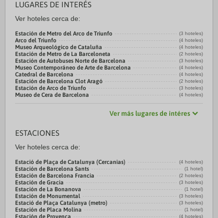
LUGARES DE INTERÉS
Ver hoteles cerca de:
Estación de Metro del Arco de Triunfo
(3 hoteles)
Arco del Triunfo
(4 hoteles)
Museo Arqueológico de Cataluña
(4 hoteles)
Estación de Metro de La Barceloneta
(2 hoteles)
Estación de Autobuses Norte de Barcelona
(3 hoteles)
Museo Contemporáneo de Arte de Barcelona
(4 hoteles)
Catedral de Barcelona
(4 hoteles)
Estación de Barcelona Clot Aragó
(2 hoteles)
Estación de Arco de Triunfo
(3 hoteles)
Museo de Cera de Barcelona
(4 hoteles)
Ver más lugares de intéres
ESTACIONES
Ver hoteles cerca de:
Estació de Plaça de Catalunya (Cercanias)
(4 hoteles)
Estación de Barcelona Sants
(1 hotel)
Estación de Barcelona Francia
(2 hoteles)
Estación de Gracia
(3 hoteles)
Estación de La Bonanova
(1 hotel)
Estación de Monumental
(3 hoteles)
Estació de Plaça Catalunya (metro)
(3 hoteles)
Estación de Placa Molina
(1 hotel)
Estación de Provenca
(4 hoteles)