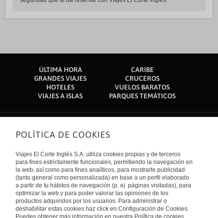
seguridad que te da reservar con Viajes El Corte Inglés.
ÚLTIMA HORA
CARIBE
GRANDES VIAJES
CRUCEROS
HOTELES
VUELOS BARATOS
VIAJES A ISLAS
PARQUES TEMÁTICOS
POLÍTICA DE COOKIES
Sobre nosotros
Quiénes somos
Viajes El Corte Inglés S.A. utiliza cookies propias y de terceros
Financiación
Enlaces de interés
para fines estrictamente funcionales, permitiendo la navegación en
Sostenibilidad
la web, así como para fines analíticos, para mostrarte publicidad
Turismo accesible
(tanto general como personalizada) en base a un perfil elaborado
Guías de viaje
Tarjeta El Corte Inglés
a partir de tu hábitos de navegación (p. ej. páginas visitadas), para
Catálogos
Trabaja con nosotros
Internacional
optimizar la web y para poder valorar las opiniones de los
Auto check-in
El Corte Inglés
productos adquiridos por los usuarios. Para administrar o
Condiciones Generales
Canal Ético
deshabilitar estas cookies haz click en Configuración de Cookies.
Política de privacidad
España
Política de cookies
Puedes obtener más información en nuestra Política de cookies.