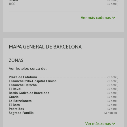
Silken
HCC
(1 hotel)
Ver más cadenas
MAPA GENERAL DE BARCELONA
ZONAS
Ver hoteles cerca de:
Plaza de Cataluña
(1 hotel)
Ensanche Izdo-Hospital Clínico
(1 hotel)
Ensanche Derecha
(1 hotel)
El Raval
(1 hotel)
Barrio Gótico de Barcelona
(1 hotel)
Gracia
(1 hotel)
La Barceloneta
(1 hotel)
El Born
(1 hotel)
Pedralbes
(1 hotel)
Sagrada Familia
(2 hoteles)
Ver más zonas