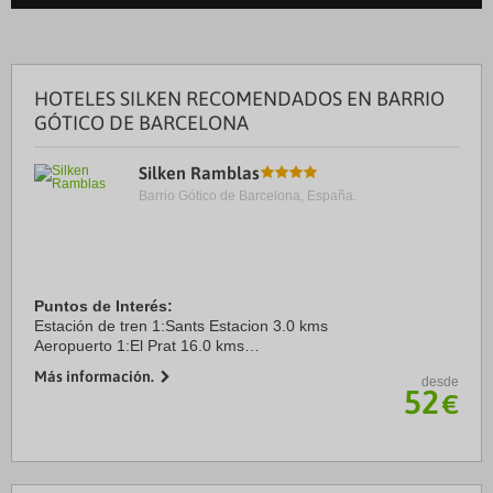
HOTELES SILKEN RECOMENDADOS EN BARRIO
GÓTICO DE BARCELONA
Silken Ramblas
Barrio Gótico de Barcelona, España.
Puntos de Interés:
Estación de tren 1:Sants Estacion 3.0 kms
Aeropuerto 1:El Prat 16.0 kms
Puerto:Barcelona 2.0 kms
Más información.
desde
Centro Ciudad:Ramblas 0.0 kms
52
€
Recinto ferial 1:Fira Barcelona 2.0 kms