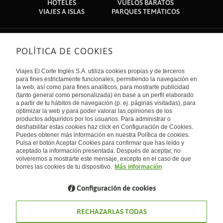
HOTELES
VUELOS BARATOS
VIAJES A ISLAS
PARQUES TEMÁTICOS
POLÍTICA DE COOKIES
Sobre nosotros
Quiénes somos
Viajes El Corte Inglés S.A. utiliza cookies propias y de terceros
Financiación
Enlaces de interés
para fines estrictamente funcionales, permitiendo la navegación en
Sostenibilidad
la web, así como para fines analíticos, para mostrarte publicidad
Turismo accesible
(tanto general como personalizada) en base a un perfil elaborado
Guías de viaje
Tarjeta El Corte Inglés
a partir de tu hábitos de navegación (p. ej. páginas visitadas), para
Catálogos
Trabaja con nosotros
Internacional
optimizar la web y para poder valorar las opiniones de los
Auto check-in
El Corte Inglés
productos adquiridos por los usuarios. Para administrar o
Condiciones Generales
Canal Ético
deshabilitar estas cookies haz click en Configuración de Cookies.
Política de privacidad
España
Política de cookies
Puedes obtener más información en nuestra Política de cookies.
Accesibilidad
Pulsa el botón Aceptar Cookies para confirmar que has leído y
Empresas/ Grupos
aceptado la información presentada. Después de aceptar, no
Visita nuestro blog
volveremos a mostrarte este mensaje, excepto en el caso de que
borres las cookies de tu dispositivo.
Más información
Blog de Viajes el Corte inglés
Configuración de cookies
RECHAZARLAS TODAS