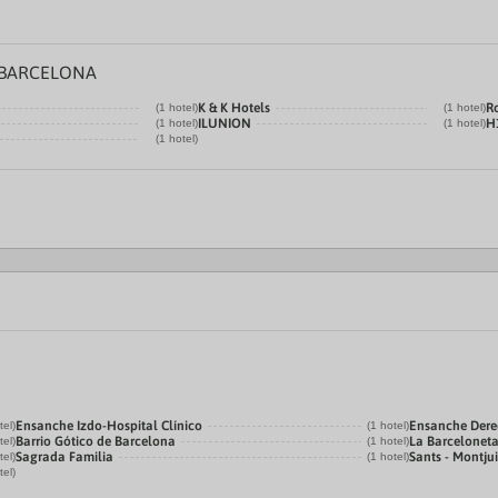
 BARCELONA
K & K Hotels
R
(1 hotel)
(1 hotel)
ILUNION
H
(1 hotel)
(1 hotel)
(1 hotel)
Ensanche Izdo-Hospital Clínico
Ensanche Der
tel)
(1 hotel)
Barrio Gótico de Barcelona
La Barcelonet
tel)
(1 hotel)
Sagrada Familia
Sants - Montju
tel)
(1 hotel)
tel)