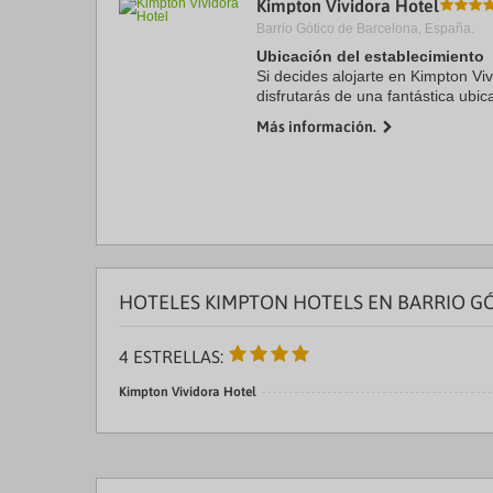
Kimpton Vividora Hotel
a
Barrio Gótico de Barcelona, España.
da
P
Ubicación del establecimiento
th
Si decides alojarte en Kimpton Viv
qu
disfrutarás de una fantástica ubic
m
a solo cinco minutos a pie de La
k
Más información.
Además, este ...
to
ge
th
k
sh
fo
c
da
HOTELES KIMPTON HOTELS EN BARRIO G
4 ESTRELLAS:
Kimpton Vividora Hotel