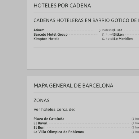
HOTELES POR CADENA
CADENAS HOTELERAS EN BARRIO GÓTICO DE
Atiram
Husa
(2 hoteles)
Barceló Hotel Group
Silken
(1 hotel)
Kimpton Hotels
Le Meridien
(1 hotel)
MAPA GENERAL DE BARCELONA
ZONAS
Ver hoteles cerca de:
Plaza de Cataluña
(1 ho
El Raval
(1 ho
El Born
(1 ho
La Villa Olímpica de Poblenou
(1 ho