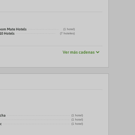
oom Mate Hotels
(1 hotel)
10 Hotels
(7 hoteles)
Ver más cadenas
echa
(1 hotel)
a
(1 hotel)
ic
(1 hotel)