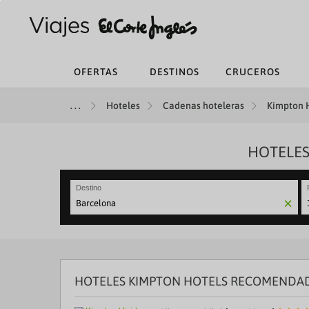
OFERTAS
DESTINOS
CRUCEROS
Hoteles
Cadenas hoteleras
Kimpton H
HOTELES
Destino
N
fo
to
in
wi
th
HOTELES KIMPTON HOTELS RECOMENDAD
ca
a
se