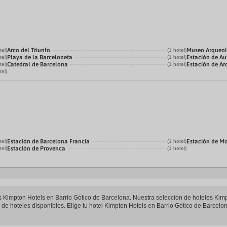
Arco del Triunfo
Museo Arqueol
tel)
(1 hotel)
Playa de la Barceloneta
Estación de Au
tel)
(1 hotel)
Catedral de Barcelona
Estación de Ar
tel)
(1 hotel)
tel)
Estación de Barcelona Francia
Estación de M
tel)
(1 hotel)
Estación de Provenca
tel)
(1 hotel)
les Kimpton Hotels en Barrio Gótico de Barcelona. Nuestra selección de hoteles Kim
de hoteles disponibles. Elige tu hotel Kimpton Hotels en Barrio Gótico de Barcelona