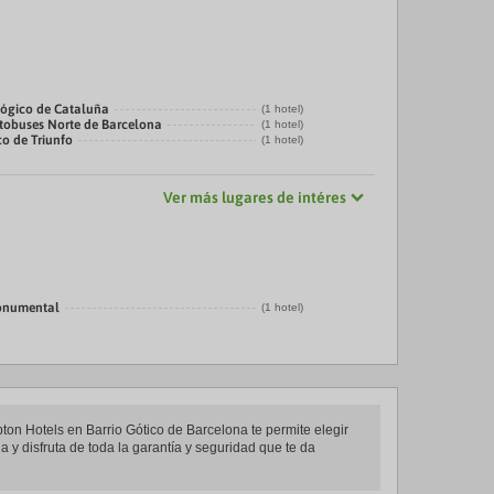
ógico de Cataluña
(1 hotel)
tobuses Norte de Barcelona
(1 hotel)
co de Triunfo
(1 hotel)
Ver más lugares de intéres
onumental
(1 hotel)
pton Hotels en Barrio Gótico de Barcelona te permite elegir
 y disfruta de toda la garantía y seguridad que te da