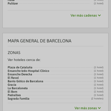
Husa
Pulitzer
(1 hotel)
Ver más cadenas
MAPA GENERAL DE BARCELONA
ZONAS
Ver hoteles cerca de:
Plaza de Cataluña
(1 hotel)
Ensanche Izdo-Hospital Clínico
(1 hotel)
Ensanche Derecha
(1 hotel)
El Raval
(1 hotel)
Barrio Gótico de Barcelona
(1 hotel)
Gracia
(1 hotel)
La Barceloneta
(1 hotel)
El Born
(1 hotel)
Pedralbes
(1 hotel)
Sagrada Familia
(2 hoteles)
Ver más zonas