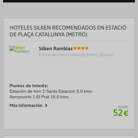
HOTELES SILKEN RECOMENDADOS EN ESTACIÓ
DE PLAÇA CATALUNYA (METRO)
Silken Ramblas
Estació de Plaça Catalunya (metro), España.
Puntos de Interés:
Estación de tren 1:Sants Estacion 3.0 kms
Aeropuerto 1:El Prat 16.0 kms
Puerto:Barcelona 2.0 kms
Más información.
desde
Centro Ciudad:Ramblas 0.0 kms
52
€
Recinto ferial 1:Fira Barcelona 2.0 kms