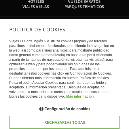
HOTELES
VUELOS BARATOS
VIAJES A ISLAS
PARQUES TEMÁTICOS
POLÍTICA DE COOKIES
Sobre nosotros
Quiénes somos
Viajes El Corte Inglés S.A. utiliza cookies propias y de terceros
Financiación
Enlaces de interés
para fines estrictamente funcionales, permitiendo la navegación en
Sostenibilidad
la web, así como para fines analíticos, para mostrarte publicidad
Turismo accesible
(tanto general como personalizada) en base a un perfil elaborado
Guías de viaje
Tarjeta El Corte Inglés
a partir de tu hábitos de navegación (p. ej. páginas visitadas), para
Catálogos
Trabaja con nosotros
Internacional
optimizar la web y para poder valorar las opiniones de los
Auto check-in
El Corte Inglés
productos adquiridos por los usuarios. Para administrar o
Condiciones Generales
Canal Ético
deshabilitar estas cookies haz click en Configuración de Cookies.
Política de privacidad
España
Política de cookies
Puedes obtener más información en nuestra Política de cookies.
Accesibilidad
Pulsa el botón Aceptar Cookies para confirmar que has leído y
Empresas/ Grupos
aceptado la información presentada. Después de aceptar, no
Visita nuestro blog
volveremos a mostrarte este mensaje, excepto en el caso de que
borres las cookies de tu dispositivo.
Más información
Blog de Viajes el Corte inglés
Configuración de cookies
RECHAZARLAS TODAS