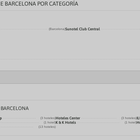
E BARCELONA POR CATEGORÍA
Sunotel Club Central
(Barcelona)
E BARCELONA
p
Hoteles Center
I
(3 hoteles)
(3 hoteles)
K & K Hotels
H
(1 hotel)
(1 hotel)
(13 hoteles)