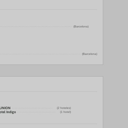
(Barcelona)
(Barcelona)
LUNION
(2 hoteles)
otel Indigo
(1 hotel)