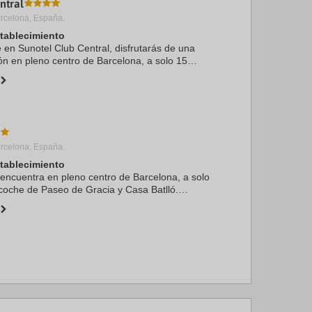
ntral
rcelona, España.
stablecimiento
e en Sunotel Club Central, disfrutarás de una
ón en pleno centro de Barcelona, a solo 15
Paseo de Gracia y Casa Batlló. Además, este
 a ...
rcelona, España.
stablecimiento
 encuentra en pleno centro de Barcelona, a solo
coche de Paseo de Gracia y Casa Batlló.
el se encuentra a 2,9 km de Camp Nou y a 3 km