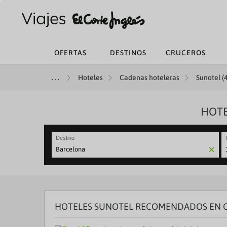
OFERTAS
DESTINOS
CRUCEROS
Hoteles
Cadenas hoteleras
Sunotel (4
HOTE
Destino
N
fo
to
in
wi
th
HOTELES SUNOTEL RECOMENDADOS EN 
ca
a
se