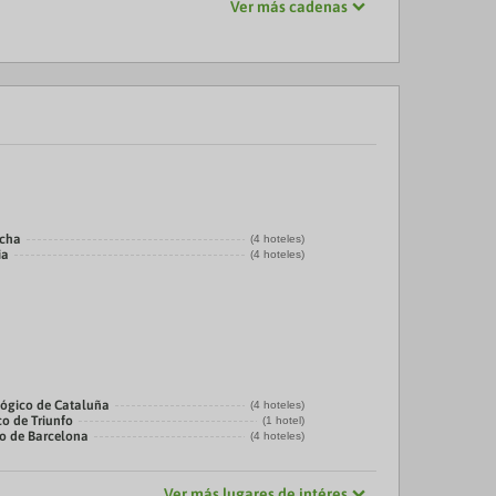
Ver más cadenas
echa
(4 hoteles)
ia
(4 hoteles)
ógico de Cataluña
(4 hoteles)
co de Triunfo
(1 hotel)
co de Barcelona
(4 hoteles)
Ver más lugares de intéres