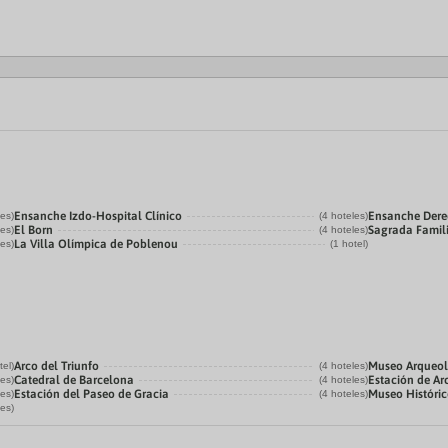
Ensanche Izdo-Hospital Clínico
Ensanche Der
les)
(4 hoteles)
El Born
Sagrada Famil
les)
(4 hoteles)
La Villa Olímpica de Poblenou
les)
(1 hotel)
Arco del Triunfo
Museo Arqueol
tel)
(4 hoteles)
Catedral de Barcelona
Estación de Ar
les)
(4 hoteles)
Estación del Paseo de Gracia
Museo Históri
les)
(4 hoteles)
les)