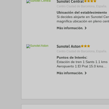
Sunotel Central
a
Centro Ciudad de Barcelona, España.
da
P
Ubicación del establecimiento
th
Si decides alojarte en Sunotel Cen
qu
magnífica ubicación en pleno cent
m
minutos a pie de La Rambla y Pl
k
Más información.
hotel se encuentra a 1,1 ...
to
ge
th
k
Sunotel Aston
sh
fo
Centro Ciudad de Barcelona, España.
c
Puntos de Interés:
da
Estación de tren 1:Sants 1.1 kms
Aeropuerto 1:El Prat 15.0 kms
Puerto:Barcelona 9.1 kms
Más información.
Centro Ciudad:Plaza Catalunya 2
Recinto ferial 1:Fira Gran Via 5.5
Recinto ferial 2:CCIB 9.4 kms