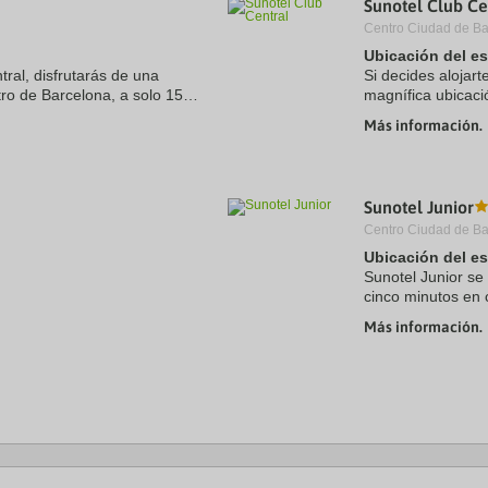
Sunotel Club Ce
a
Centro Ciudad de Ba
te.
date.
ress
Press
Ubicación del e
e
the
tral, disfrutarás de una
Si decides alojart
estion
question
ro de Barcelona, a solo 15
magnífica ubicaci
ark
mark
aza de Catalunya. Además, este
minutos a pie de 
ey
key
Más información.
hotel se encuentra
to
t
get
e
the
eyboard
keyboard
Sunotel Junior
ortcuts
shortcuts
r
for
Centro Ciudad de Ba
hanging
changing
Ubicación del e
tes.
dates.
Sunotel Junior se
cinco minutos en 
Además, este hot
Más información.
.5 kms
de Plaza de ...
 kms