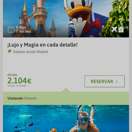
9 días
I
¨
7 noches
¡Lujo y Magia en cada detalle!
Salidas desde
Madrid
desde
2.104
€
RESERVAR
Vuelo incluido
Visitando
Orlando
TM