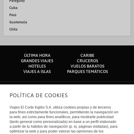
Paraguay
Cuba
Perú
Guatemala
Chile
ÚLTIMA HORA
CARIBE
GRANDES VIAJES
CRUCEROS
HOTELES
VUELOS BARATOS
VIAJES A ISLAS
PARQUES TEMÁTICOS
POLÍTICA DE COOKIES
Sobre nosotros
Quiénes somos
Viajes El Corte Inglés S.A. utiliza cookies propias y de terceros
Financiación
Enlaces de interés
para fines estrictamente funcionales, permitiendo la navegación en
Sostenibilidad
la web, así como para fines analíticos, para mostrarte publicidad
Turismo accesible
(tanto general como personalizada) en base a un perfil elaborado
Guías de viaje
Tarjeta El Corte Inglés
a partir de tu hábitos de navegación (p. ej. páginas visitadas), para
Catálogos
Trabaja con nosotros
Internacional
optimizar la web y para poder valorar las opiniones de los
Auto check-in
El Corte Inglés