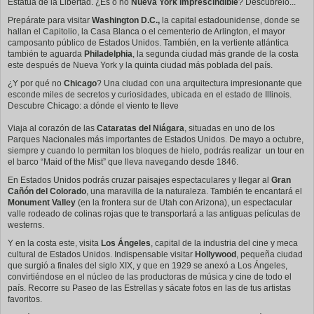
Estatua de la Libertad. ¿Es o no
Nueva York imprescindible
? Descúbrelo...
Prepárate para visitar
Washington D.C.,
la capital estadounidense, donde se
hallan el Capitolio, la Casa Blanca o el cementerio de Arlington, el mayor
camposanto público de Estados Unidos. También, en la vertiente atlántica
también te aguarda
Philadelphia
, la segunda ciudad más grande de la costa
este después de Nueva York y la quinta ciudad más poblada del país.
¿Y por qué no
Chicago
? Una ciudad con una arquitectura impresionante que
esconde miles de secretos y curiosidades, ubicada en el estado de Illinois.
Descubre Chicago: a dónde el viento te lleve
Viaja al corazón de las
Cataratas del Niágara
, situadas en uno de los
Parques Nacionales más importantes de Estados Unidos. De mayo a octubre,
siempre y cuando lo permitan los bloques de hielo, podrás realizar un tour en
el barco “Maid of the Mist” que lleva navegando desde 1846.
En Estados Unidos podrás cruzar paisajes espectaculares y llegar al
Gran
Cañón del Colorado
, una maravilla de la naturaleza. También te encantará el
Monument Valley
(en la frontera sur de Utah con Arizona), un espectacular
valle rodeado de colinas rojas que te transportará a las antiguas películas de
westerns.
Y en la costa este, visita
Los Ángeles
, capital de la industria del cine y meca
cultural de Estados Unidos. Indispensable visitar
Hollywood
, pequeña ciudad
que surgió a finales del siglo XIX, y que en 1929 se anexó a Los Ángeles,
convirtiéndose en el núcleo de las productoras de música y cine de todo el
país. Recorre su Paseo de las Estrellas y sácate fotos en las de tus artistas
favoritos.