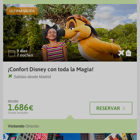
TM
ÚLTIMA SALIDA
9 días
I
¨
7 noches
¡Confort Disney con toda la Magia!
Salidas desde
Madrid
desde
1.686
€
RESERVAR
Vuelo incluido
Visitando
Orlando
CLU