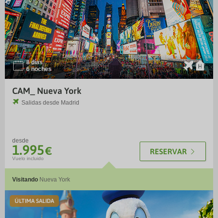
8 días
I
¨
6 noches
CAM_ Nueva York
Salidas desde
Madrid
desde
1.995
€
RESERVAR
Vuelo incluido
Visitando
Nueva York
TM
ÚLTIMA SALIDA