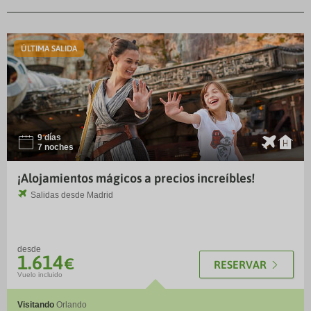
TM
ÚLTIMA SALIDA
9 días
I
¨
7 noches
¡Alojamientos mágicos a precios increíbles!
Salidas desde
Madrid
desde
1.614
€
RESERVAR
Vuelo incluido
Visitando
Orlando