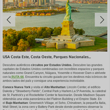
USA Costa Este, Costa Oeste, Parques Nacionales...
Descubre auténticos
circuitos por
Estados Unidos.
Descubre las grandes
capitales de Estados Unidos combinadas con increíbles espacios y parques
naturales como Grand Canyon, Niágara, Yosemite o Hooever Dam o atrévete
con la
RUTA 66
. Encuentra tu circuito guiado por los destinos más icónicos de
ambos lados del país y consigue una experiencia inolvidable.
Conoce Nueva York
y visita el
Alto Manhattan
: Lincoln Center, el edificio
Dakota y "Strawberry Fields", Central Park y Harlem.La 5ª Avenida, la catedral
de St. Partrick's y el Rockefeller Center te fascinarán. Desde Madison Square
obtendrás una vista panorámica del Flatiron Building y el Empire State. En
el
Bajo Manhattan
: Greenwich Village, el Soho, Chinatown, la pequeña Italia,
Wall Street, la zona cero y Battery Park desde donde podremos observar la