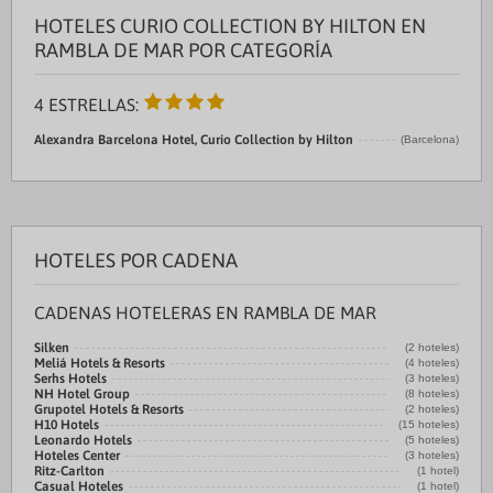
HOTELES CURIO COLLECTION BY HILTON EN
RAMBLA DE MAR POR CATEGORÍA
4 ESTRELLAS:
Alexandra Barcelona Hotel, Curio Collection by Hilton
(Barcelona)
HOTELES POR CADENA
CADENAS HOTELERAS EN RAMBLA DE MAR
Silken
(2 hoteles)
Meliá Hotels & Resorts
(4 hoteles)
Serhs Hotels
(3 hoteles)
NH Hotel Group
(8 hoteles)
Grupotel Hotels & Resorts
(2 hoteles)
H10 Hotels
(15 hoteles)
Leonardo Hotels
(5 hoteles)
Hoteles Center
(3 hoteles)
Ritz-Carlton
(1 hotel)
Casual Hoteles
(1 hotel)