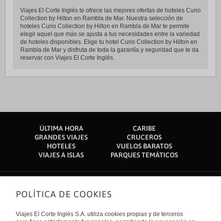
Viajes El Corte Inglés te ofrece las mejores ofertas de hoteles Curio
Collection by Hilton en Rambla de Mar. Nuestra selección de
hoteles Curio Collection by Hilton en Rambla de Mar te permite
elegir aquel que más se ajusta a tus necesidades entre la variedad
de hoteles disponibles. Elige tu hotel Curio Collection by Hilton en
Rambla de Mar y disfruta de toda la garantía y seguridad que te da
reservar con Viajes El Corte Inglés.
ÚLTIMA HORA
CARIBE
GRANDES VIAJES
CRUCEROS
HOTELES
VUELOS BARATOS
VIAJES A ISLAS
PARQUES TEMÁTICOS
POLÍTICA DE COOKIES
Sobre nosotros
Quiénes somos
Viajes El Corte Inglés S.A. utiliza cookies propias y de terceros
Financiación