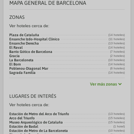
MAPA GENERAL DE BARCELONA
ZONAS
Ver hoteles cerca de:
Plaza de Cataluña
(14 hoteles)
Ensanche Izdo-Hospital Clínico
(11 hoteles)
Ensanche Derecha
(13 hoteles)
El Raval
(14 hoteles)
Barrio Gótico de Barcelona
(7 hoteles)
Gracia
(2 hoteles)
La Barceloneta
(10 hoteles)
El Born
(14 hoteles)
Poblenou-Diagonal Mar
(6 hoteles)
Sagrada Familia
(14 hoteles)
Ver más zonas
LUGARES DE INTERÉS
Ver hoteles cerca de:
Estación de Metro del Arco de Triunfo
(13 hoteles)
Arco del Triunfo
(15 hoteles)
Museo Arqueológico de Cataluña
(15 hoteles)
Estación de Badal
(1 hotel)
Estación de Metro de La Barceloneta
(10 hoteles)