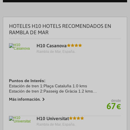
HOTELES H10 HOTELS RECOMENDADOS EN
RAMBLA DE MAR
H10 Casanova
Rambla de Mar, España.
Puntos de Interés:
Estación de tren 1:Plaça Cataluña 1.0 kms
Estación de tren 2:Passeig de Gràcia 1.2 kms
Aeropuerto 1:Aeropuerto Barcelona El Prat 11.0 kms
Más información.
desde
Puerto:Puerto de Barcelona 4.6 kms
67
€
Centro Ciudad:Plaça Catalunya 1.0 ...
H10 Universitat
Rambla de Mar, España.