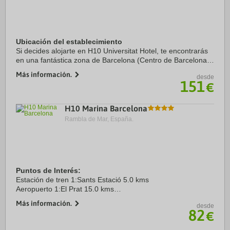
Ubicación del establecimiento
Si decides alojarte en H10 Universitat Hotel, te encontrarás
en una fantástica zona de Barcelona (Centro de Barcelona),
a solo cinco minutos a pie de La Rambla y Plaza de
Más información.
desde
Catalunya. Además, este hotel ...
151
€
H10 Marina Barcelona
Rambla de Mar, España.
Puntos de Interés:
Estación de tren 1:Sants Estació 5.0 kms
Aeropuerto 1:El Prat 15.0 kms
Puerto:Port de Barcelona 3.5 kms
Más información.
desde
Centro Ciudad:Plaça Catalunya 2.5 kms
82
€
Recinto ferial 1:Fira Montjuïc 5.0 kms
Recinto ferial 2:Gran ...