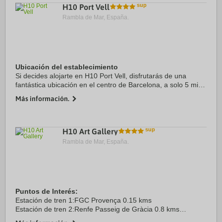
H10 Port Vell
Rambla de Mar, España.
Ubicación del establecimiento
Si decides alojarte en H10 Port Vell, disfrutarás de una
fantástica ubicación en el centro de Barcelona, a solo 5 min
a pie de Puerto de Barcelona y a 9 min de Catedral de
Más información.
Barcelona. Además, este hotel de ...
H10 Art Gallery
Rambla de Mar, España.
Puntos de Interés:
Estación de tren 1:FGC Provença 0.15 kms
Estación de tren 2:Renfe Passeig de Gràcia 0.8 kms
Aeropuerto 1:Barcelona El Prat 14.0 kms