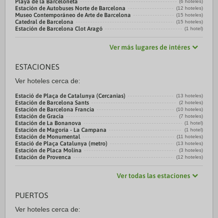
Playa de la Barceloneta
(6 hoteles)
Estación de Autobuses Norte de Barcelona
(12 hoteles)
Museo Contemporáneo de Arte de Barcelona
(15 hoteles)
Catedral de Barcelona
(15 hoteles)
Estación de Barcelona Clot Aragó
(1 hotel)
Ver más lugares de intéres
ESTACIONES
Ver hoteles cerca de:
Estació de Plaça de Catalunya (Cercanias)
(13 hoteles)
Estación de Barcelona Sants
(2 hoteles)
Estación de Barcelona Francia
(10 hoteles)
Estación de Gracia
(7 hoteles)
Estación de La Bonanova
(1 hotel)
Estación de Magoria - La Campana
(1 hotel)
Estación de Monumental
(11 hoteles)
Estació de Plaça Catalunya (metro)
(13 hoteles)
Estación de Placa Molina
(3 hoteles)
Estación de Provenca
(12 hoteles)
Ver todas las estaciones
PUERTOS
Ver hoteles cerca de: