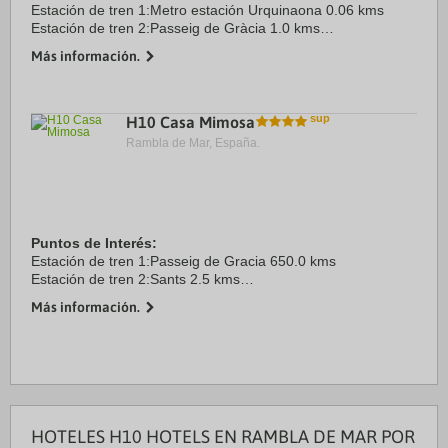
Estación de tren 1:Metro estación Urquinaona 0.06 kms
Estación de tren 2:Passeig de Gràcia 1.0 kms
Aeropuerto 1:Barcelona-El Prat 13.0 kms
Más información.
Puerto:Port de Barcelona 6.0 kms
Centro Ciudad:Plaça Catalunya 0.0 ...
H10 Casa Mimosa
Rambla de Mar, España.
Puntos de Interés:
Estación de tren 1:Passeig de Gracia 650.0 kms
Estación de tren 2:Sants 2.5 kms
Aeropuerto 1:El Prat 13.0 kms
Más información.
Puerto:Puerto de Barcelona 3.5 kms
Recinto ferial 1:Fira Barcelona-Montjuïc 3.5 kms
Recinto ...
HOTELES H10 HOTELS EN RAMBLA DE MAR POR