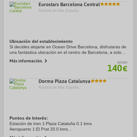
Eurostars Barcelona Central
Rambla de Mar, España.
Ubicación del establecimiento
Si decides alojarte en Ocean Drive Barcelona, disfrutarás de
una fantástica ubicación en el centro de Barcelona, a solo
cinco minutos a pie de Paseo de Gracia y Casa Batlló.
Más información.
desde
Además, este hotel de lujo se ...
140
€
Dorma Plaza Catalunya
Rambla de Mar, España.
Puntos de Interés:
Estación de tren 1:Plaza Cataluña 0.1 kms
Aeropuerto 1:El Prat 20.0 kms
Puerto:El Puerto de Barcelona 4.0 kms