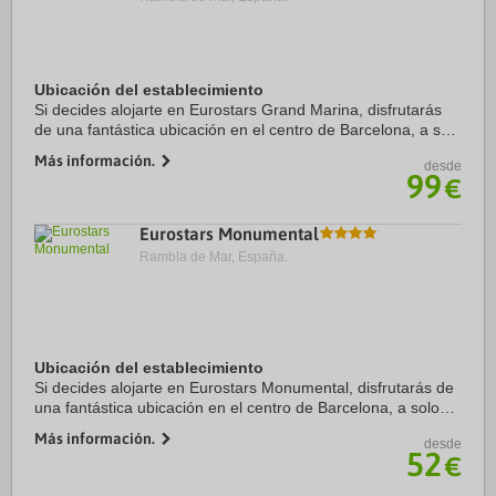
Ubicación del establecimiento
Si decides alojarte en Eurostars Grand Marina, disfrutarás
de una fantástica ubicación en el centro de Barcelona, a solo
cinco minutos en coche de La Rambla y Catedral de
Más información.
desde
Barcelona. Además, este hotel de ...
99
€
Eurostars Monumental
Rambla de Mar, España.
Ubicación del establecimiento
Si decides alojarte en Eurostars Monumental, disfrutarás de
una fantástica ubicación en el centro de Barcelona, a solo
cinco minutos en coche de Sagrada Familia y Plaza de
Más información.
desde
Catalunya. Además, este hotel se ...
52
€