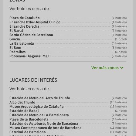
Ver hoteles cerca de:
Plaza de Cataluña
(7 hoteles)
Ensanche Izdo-Hospital Clínico
(4 hoteles)
Ensanche Derecha
(7 hoteles)
El Raval
(7 hoteles)
Barrio Gótico de Barcelona
(3 hoteles)
Gracia
(1 hotel)
La Barceloneta
(5 hoteles)
El Born
(8 hoteles)
Pedralbes
(1 hotel)
Poblenou-Diagonal Mar
(2 hoteles)
Ver más zonas
LUGARES DE INTERÉS
Ver hoteles cerca de:
Estación de Metro del Arco de Triunfo
(7 hoteles)
Arco del Triunfo
(10 hoteles)
Museo Arqueológico de Cataluña
(11 hoteles)
Estación de Badal
(1 hotel)
Estación de Metro de La Barceloneta
(7 hoteles)
Playa de la Barceloneta
(4 hoteles)
Estación de Autobuses Norte de Barcelona
(7 hoteles)
Museo Contemporáneo de Arte de Barcelona
(11 hoteles)
Catedral de Barcelona
(11 hoteles)