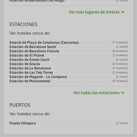
Estación de Barcelona Clot Aragó
(1 hotel)
Ver más lugares de intéres
ESTACIONES
Ver hoteles cerca de:
Estació de Plaça de Catalunya (Cercanias)
(7 hoteles)
Estación de Barcelona Sants
(1 hotel)
Estación de Barcelona Francia
(8 hoteles)
Estación de El Putxet
(2 hoteles)
Estación de Ernest Lluch
(1 hotel)
Estación de Gracia
(4 hoteles)
Estación de La Bonanova
(2 hoteles)
Estación de Las Tres Torres
(2 hoteles)
Estación de Magoria - La Campana
(1 hotel)
Estación de Monumental
(5 hoteles)
Ver todas las estaciones
PUERTOS
Ver hoteles cerca de:
Puerto Olímpico
(1 hotel)