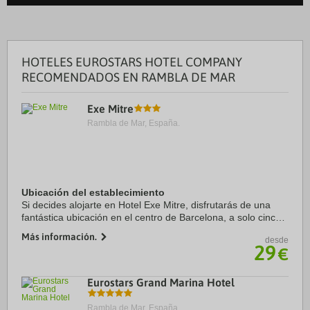
HOTELES EUROSTARS HOTEL COMPANY
RECOMENDADOS EN RAMBLA DE MAR
Exe Mitre
Rambla de Mar, España.
Ubicación del establecimiento
Si decides alojarte en Hotel Exe Mitre, disfrutarás de una
fantástica ubicación en el centro de Barcelona, a solo cinco
minutos en coche de Park Güell y Casa Milà. Además, este
Más información.
desde
hotel se encuentra a 3,4 km ...
29
€
Eurostars Grand Marina Hotel
Rambla de Mar, España.