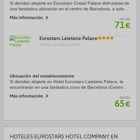
Si decides alojarte en Eurostars Cristal Palace disfrutarás de
una fantástica ubicación en el centro de Barcelona, a solo
cinco minutos a pie de Casa Batlló y Paseo de Gracia.
Más información.
desde
Además, este hotel se ...
71
€
Eurostars Laietana Palace
Rambla de Mar, España.
Ubicación del establecimiento
Si decides alojarte en Hotel Eurostars Laietana Palace, te
encontrarás en una fantástica zona de Barcelona (Centro de
Barcelona), a solo cinco minutos a pie de Catedral de
Más información.
desde
Barcelona y Museo Picasso. ...
65
€
HOTELES EUROSTARS HOTEL COMPANY EN