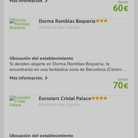
Más información.
desde
Centro Ciudad:Plaza Cataluña 0.1 kms
60
€
Recinto ferial 1:La Fira de Barcelona 4.0 kms
Recinto ...
Dorma Ramblas Boquería
Rambla de Mar, España.
Ubicación del establecimiento
Si decides alojarte en Dorma Ramblas Boquería, te
encontrarás en una fantástica zona de Barcelona (Centro de
Barcelona), a solo unos pasos de La Rambla y a apenas 6
Más información.
desde
min a pie de Catedral de Barcelona. ...
70
€
Eurostars Cristal Palace
Rambla de Mar, España.
Ubicación del establecimiento