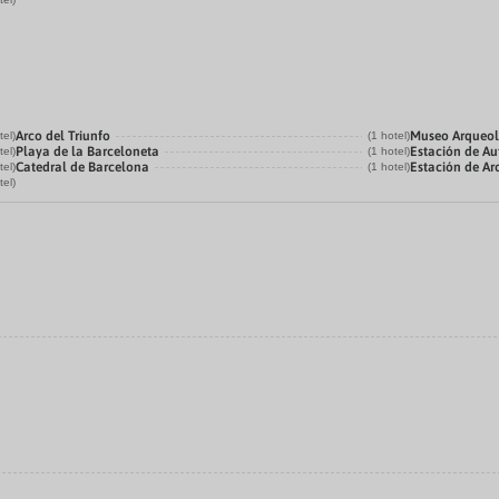
Arco del Triunfo
Museo Arqueol
tel)
(1 hotel)
Playa de la Barceloneta
Estación de Au
tel)
(1 hotel)
Catedral de Barcelona
Estación de Ar
tel)
(1 hotel)
tel)