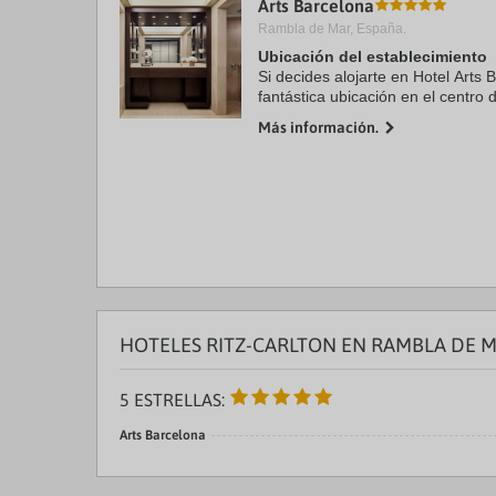
Arts Barcelona
a
Rambla de Mar, España.
da
P
Ubicación del establecimiento
th
Si decides alojarte en Hotel Arts 
qu
fantástica ubicación en el centro 
m
minutos en coche de Catedral de
k
Más información.
Además, este hotel de ...
to
ge
th
k
sh
fo
c
da
HOTELES RITZ-CARLTON EN RAMBLA DE 
5 ESTRELLAS:
Arts Barcelona