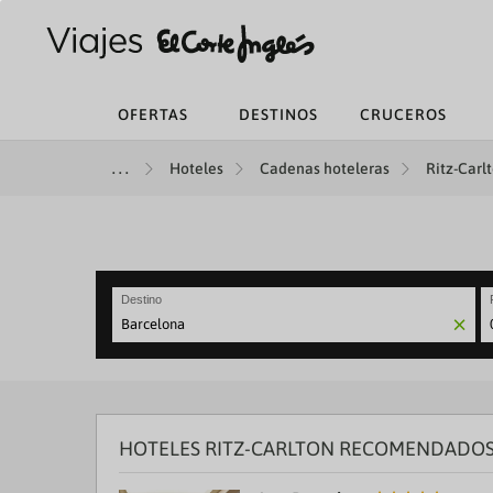
OFERTAS
DESTINOS
CRUCEROS
Hoteles
Cadenas hoteleras
Ritz-Carlt
Destino
N
fo
to
in
wi
th
HOTELES RITZ-CARLTON RECOMENDADOS
ca
a
se