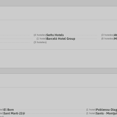
Serhs Hotels
A
(4 hoteles)
(3 hoteles)
Barceló Hotel Group
M
(1 hotel)
(6 hoteles)
(3 hoteles)
El Born
Poblenou-Dia
tel)
(1 hotel)
Sant Martí-22@
Sants - Montju
tel)
(1 hotel)
tel)