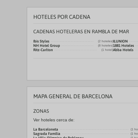
HOTELES POR CADENA
CADENAS HOTELERAS EN RAMBLA DE MAR
Ibis Styles
ILUNION
(2 hoteles)
NH Hotel Group
1881 Hoteles
(8 hoteles)
Ritz-Carlton
Abba Hotels
(1 hotel)
MAPA GENERAL DE BARCELONA
ZONAS
Ver hoteles cerca de:
La Barceloneta
(1 ho
Sagrada Familia
(1 ho
(1 ho