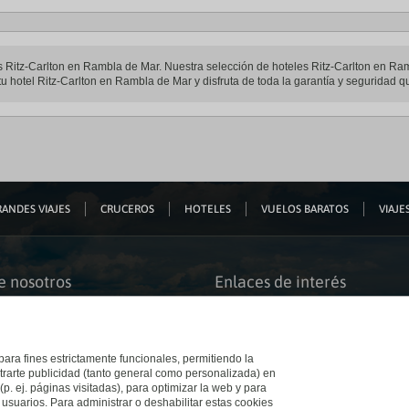
les Ritz-Carlton en Rambla de Mar. Nuestra selección de hoteles Ritz-Carlton en Ra
u hotel Ritz-Carlton en Rambla de Mar y disfruta de toda la garantía y seguridad qu
ANDES VIAJES
CRUCEROS
HOTELES
VUELOS BARATOS
VIAJES
e nosotros
Enlaces de interés
s somos
Guías de viaje
iación
Catálogos
bilidad
Auto check-in
o accesible
Condiciones Generales
 para fines estrictamente funcionales, permitiendo la
 El Corte Inglés
Política de privacidad
trarte publicidad (tanto general como personalizada) en
a con nosotros
Política de cookies
(p. ej. páginas visitadas), para optimizar la web y para
e Inglés
Accesibilidad
 usuarios. Para administrar o deshabilitar estas cookies