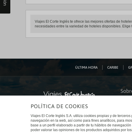
Viajes El Corte Inglés te ofrece las mejores ofertas de hote
necesidades entre la variedad de hoteles disponibles. Elige t
ÚLTIMA HORA
CARIBE
GR
Sobr
Quiéne
POLÍTICA DE COOKIES
Financ
Sosteni
Turism
Viajes El Corte Inglés S.A. utiliza cookies propias y de terceros
Tarjeta
navegación en la web, así como para fines analíticos, para mos
Trabaj
base a un perfil elaborado a partir de tu hábitos de navegación 
El Cort
poder valorar las opiniones de los productos adquiridos por los