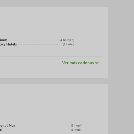
tiram
(4 hoteles)
oxy Hotels
(1 hotel)
Ver más cadenas
gonal Mar
(1 hotel)
ic
(1 hotel)