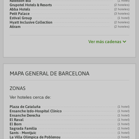
Radisson Blu
(1 hotel)
Grupotel Hotels & Resorts
(2 hoteles)
Abba Hotels
(2 hoteles)
Petit Palace
(3 hoteles)
Estival Group
(1 hotel)
Hyatt Inclusive Collection
(2 hoteles)
Atiram
(2 hoteles)
Ver más cadenas
MAPA GENERAL DE BARCELONA
ZONAS
Ver hoteles cerca de:
Plaza de Cataluña
(1 hotel)
Ensanche Izdo-Hospital Clínico
(1 hotel)
Ensanche Derecha
(1 hotel)
El Raval
(1 hotel)
El Born
(1 hotel)
Sagrada Familia
(1 hotel)
Sants - Montjuic
(1 hotel)
La Villa Olímpica de Poblenou
(1 hotel)