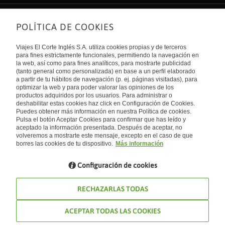
POLÍTICA DE COOKIES
Sobre nosotros
Quiénes somos
Viajes El Corte Inglés S.A. utiliza cookies propias y de terceros
Financiación
Enlaces de interés
para fines estrictamente funcionales, permitiendo la navegación en
Sostenibilidad
la web, así como para fines analíticos, para mostrarte publicidad
Turismo accesible
(tanto general como personalizada) en base a un perfil elaborado
Guías de viaje
Tarjeta El Corte Inglés
a partir de tu hábitos de navegación (p. ej. páginas visitadas), para
Catálogos
Trabaja con nosotros
Internacional
optimizar la web y para poder valorar las opiniones de los
Auto check-in
El Corte Inglés
productos adquiridos por los usuarios. Para administrar o
Condiciones Generales
Canal Ético
deshabilitar estas cookies haz click en Configuración de Cookies.
Política de privacidad
España
Política de cookies
Puedes obtener más información en nuestra Política de cookies.
Accesibilidad
Pulsa el botón Aceptar Cookies para confirmar que has leído y
Empresas/ Grupos
aceptado la información presentada. Después de aceptar, no
Visita nuestro blog
volveremos a mostrarte este mensaje, excepto en el caso de que
borres las cookies de tu dispositivo.
Más información
Blog de Viajes el Corte inglés
Configuración de cookies
RECHAZARLAS TODAS
ACEPTAR TODAS LAS COOKIES