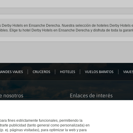
teles Derby Hotels en Ensanche Derecha. Nuestra selección de hoteles Derby Hotel
ibles. Elige tu hotel Derby Hotels en Ensanche Derecha y disfruta de toda la garant
ANDES VIAJES
CRUCEROS
HOTELES
VUELOS BARATOS
VIAJES
e nosotros
Enlaces de interés
s somos
Guías de viaje
iación
Catálogos
bilidad
Auto check-in
o accesible
Condiciones Generales
 para fines estrictamente funcionales, permitiendo la
 El Corte Inglés
Política de privacidad
trarte publicidad (tanto general como personalizada) en
a con nosotros
Política de cookies
(p. ej. páginas visitadas), para optimizar la web y para