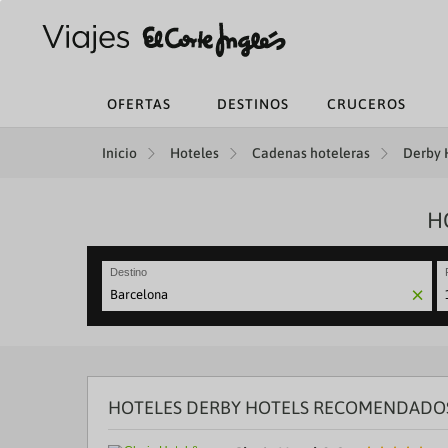
OFERTAS
DESTINOS
CRUCEROS
Inicio
Hoteles
Cadenas hoteleras
Derby H
H
Destino
N
fo
to
in
wi
th
HOTELES DERBY HOTELS RECOMENDADO
ca
a
se