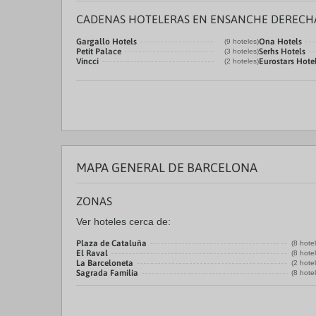
CADENAS HOTELERAS EN ENSANCHE DERECH
Gargallo Hotels
Ona Hotels
(9 hoteles)
Petit Palace
Serhs Hotels
(3 hoteles)
Vincci
Eurostars Hot
(2 hoteles)
MAPA GENERAL DE BARCELONA
ZONAS
Ver hoteles cerca de:
Plaza de Cataluña
(8 hote
El Raval
(8 hote
La Barceloneta
(2 hote
Sagrada Familia
(8 hote