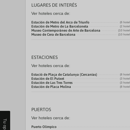
LUGARES DE INTERÉS
Ver hoteles cerca de:
Estación de Metro del Arco de Triunfo
(6 hote
Estación de Metro de La Barceloneta
(2 hote
Museo Contemporáneo de Arte de Barcelona
(10 hote
Museo de Cera de Barcelona
(10 hote
ESTACIONES
Ver hoteles cerca de:
Estació de Plaça de Catalunya (Cercanias)
(8 hote
Estación de El Putxet
(3 hote
Estación de Las Tres Torres
(3 hote
Estación de Placa Molina
(8 hote
PUERTOS
Ver hoteles cerca de:
Tu opinión
Puerto Olímpico