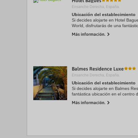
Hotel Bagués
Ensanche Derecha, España.
Ubicación del establecimiento
Si decides alojarte en Hotel Bague
World, disfrutarás de una fantásti
Barcelona, a unos pasos de La Ra
Más información.
Catedral de ...
Balmes Residence Luxe
Ensanche Derecha, España.
Ubicación del establecimiento
Si decides alojarte en Balmes Res
fantástica ubicación en el centro 
de Rambla de Cataluña y a 7 min
Más información.
apartamento de 4 ...