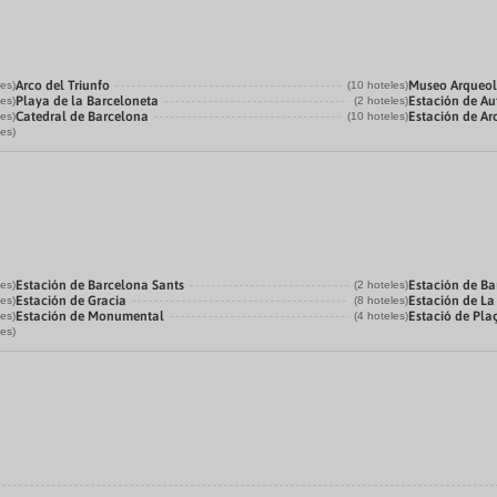
Arco del Triunfo
Museo Arqueol
les)
(10 hoteles)
Playa de la Barceloneta
Estación de Au
les)
(2 hoteles)
Catedral de Barcelona
Estación de Ar
les)
(10 hoteles)
les)
Estación de Barcelona Sants
Estación de Ba
les)
(2 hoteles)
Estación de Gracia
Estación de L
les)
(8 hoteles)
Estación de Monumental
Estació de Pla
les)
(4 hoteles)
les)