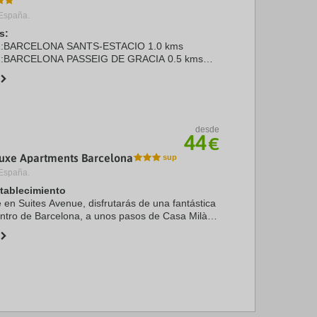
España.
s:
n 1:BARCELONA SANTS-ESTACIO 1.0 kms
n 2:BARCELONA PASSEIG DE GRACIA 0.5 kms
RCELONA EL PRAT (BCN) 15.0 kms
RONA COSTA BRAVA (GRO) 80.0 ...
desde
44
€
Luxe Apartments Barcelona
España.
stablecimiento
e en Suites Avenue, disfrutarás de una fantástica
entro de Barcelona, a unos pasos de Casa Milà y
ie de Plaza de Catalunya. Además, este apartotel