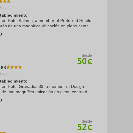
España.
stablecimiento
te en Hotel Balmes, a member of Preferred Hotels
tarás de una magnífica ubicación en pleno centro
olo diez minutos a pie de Casa Milà y Paseo de
desde
50
€
 83
España.
stablecimiento
te en Hotel Granados 83, a member of Design
ás de una magnífica ubicación en pleno centro de
 15 minutos a pie de Casa Milà y Paseo de
..
desde
52
€