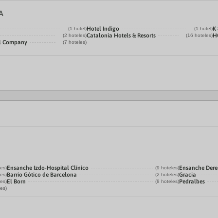
A
Hotel Indigo
K 
(1 hotel)
(1 hotel)
Catalonia Hotels & Resorts
H
(2 hoteles)
(16 hoteles)
el Company
(7 hoteles)
Ensanche Izdo-Hospital Clínico
Ensanche Der
les)
(9 hoteles)
Barrio Gótico de Barcelona
Gracia
les)
(2 hoteles)
El Born
Pedralbes
les)
(8 hoteles)
les)