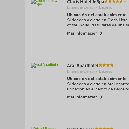
Claris Hotel & Spa
a
Ensanche Derecha, España.
da
P
Ubicación del establecimiento
th
Si decides alojarte en Claris Hot
qu
of the World, disfrutarás de una f
m
de Barcelona, a solo cinco minuto
k
Más información.
Casa ...
to
ge
th
k
sh
fo
c
Arai Aparthotel
da
Ensanche Derecha, España.
Ubicación del establecimiento
Si decides alojarte en Arai Apartho
ubicación en el centro de Barcelo
Catedral de Barcelona y La Rambla
Más información.