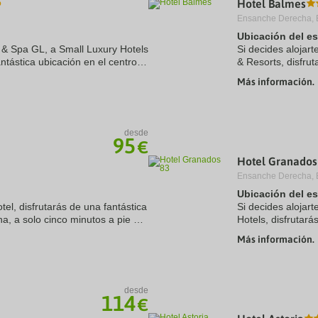
Hotel Balmes
a
Ensanche Derecha, 
te.
date.
ress
Press
Ubicación del e
e
the
el & Spa GL, a Small Luxury Hotels
Si decides alojar
estion
question
antástica ubicación en el centro
& Resorts, disfru
ark
mark
s a pie de Paseo de Gracia y
de Barcelona, a s
ey
key
Más información.
Gracia. ...
to
t
get
e
the
eyboard
keyboard
desde
ortcuts
shortcuts
95
€
r
for
hanging
changing
Hotel Granados
tes.
dates.
Ensanche Derecha, 
Ubicación del e
tel, disfrutarás de una fantástica
Si decides alojar
na, a solo cinco minutos a pie de
Hotels, disfrutar
. Además, este apartotel se ...
Barcelona, a solo
Más información.
Gracia. Además, .
desde
114
€