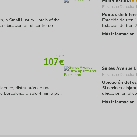
Hotel Astoria
Ensanche Derecha, 
Puntos de Interé
s, a Small Luxury Hotels of the
Estación de tre
ca ubicación en el centro de
Estación de tre
mbla y a solo 5 min a pie de
Aeropuerto 1:BA
Más información.
Aeropuerto 2:GI
desde
107
€
Suites Avenue 
Ensanche Derecha, 
Ubicación del e
idence, disfrutarás de una
Si decides alojart
de Barcelona, a solo 4 min a pie
ubicación en el c
 de Casa Milà. Además, este
a solo 13 min a p
Más información.
se ...