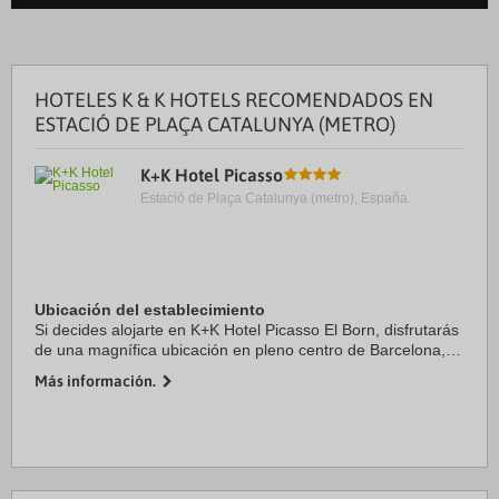
HOTELES K & K HOTELS RECOMENDADOS EN
ESTACIÓ DE PLAÇA CATALUNYA (METRO)
K+K Hotel Picasso
Estació de Plaça Catalunya (metro), España.
Ubicación del establecimiento
Si decides alojarte en K+K Hotel Picasso El Born, disfrutarás
de una magnífica ubicación en pleno centro de Barcelona, a
solo 15 minutos a pie de Puerto de Barcelona y La Rambla.
Más información.
Además, este hotel de 4 ...