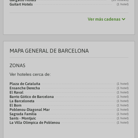
Gargallo Hotels
Guitart Hotels
(1 hotel)
Ver más cadenas
MAPA GENERAL DE BARCELONA
ZONAS
Ver hoteles cerca de:
Plaza de Cataluña
(1 hotel)
Ensanche Derecha
(1 hotel)
El Raval
(1 hotel)
Barrio Gótico de Barcelona
(1 hotel)
La Barceloneta
(1 hotel)
El Born
(1 hotel)
Poblenou-Diagonal Mar
(1 hotel)
Sagrada Familia
(1 hotel)
Sants - Montjuic
(1 hotel)
La Villa Olímpica de Poblenou
(1 hotel)