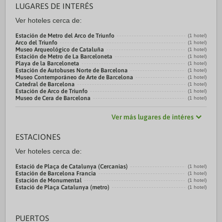
LUGARES DE INTERÉS
Ver hoteles cerca de:
Estación de Metro del Arco de Triunfo
(1 hotel)
Arco del Triunfo
(1 hotel)
Museo Arqueológico de Cataluña
(1 hotel)
Estación de Metro de La Barceloneta
(1 hotel)
Playa de la Barceloneta
(1 hotel)
Estación de Autobuses Norte de Barcelona
(1 hotel)
Museo Contemporáneo de Arte de Barcelona
(1 hotel)
Catedral de Barcelona
(1 hotel)
Estación de Arco de Triunfo
(1 hotel)
Museo de Cera de Barcelona
(1 hotel)
Ver más lugares de intéres
ESTACIONES
Ver hoteles cerca de:
Estació de Plaça de Catalunya (Cercanias)
(1 hotel)
Estación de Barcelona Francia
(1 hotel)
Estación de Monumental
(1 hotel)
Estació de Plaça Catalunya (metro)
(1 hotel)
PUERTOS