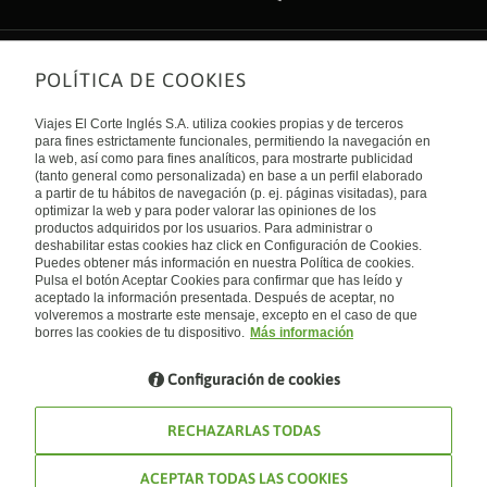
POLÍTICA DE COOKIES
Sobre nosotros
Quiénes somos
Viajes El Corte Inglés S.A. utiliza cookies propias y de terceros
Financiación
Enlaces de interés
para fines estrictamente funcionales, permitiendo la navegación en
Sostenibilidad
la web, así como para fines analíticos, para mostrarte publicidad
Turismo accesible
(tanto general como personalizada) en base a un perfil elaborado
Guías de viaje
Tarjeta El Corte Inglés
a partir de tu hábitos de navegación (p. ej. páginas visitadas), para
Catálogos
Trabaja con nosotros
Internacional
optimizar la web y para poder valorar las opiniones de los
Auto check-in
El Corte Inglés
productos adquiridos por los usuarios. Para administrar o
Condiciones Generales
Canal Ético
deshabilitar estas cookies haz click en Configuración de Cookies.
Política de privacidad
España
Política de cookies
Puedes obtener más información en nuestra Política de cookies.
Accesibilidad
Pulsa el botón Aceptar Cookies para confirmar que has leído y
Empresas/ Grupos
aceptado la información presentada. Después de aceptar, no
Visita nuestro blog
volveremos a mostrarte este mensaje, excepto en el caso de que
borres las cookies de tu dispositivo.
Más información
Blog de Viajes el Corte inglés
Configuración de cookies
RECHAZARLAS TODAS
ACEPTAR TODAS LAS COOKIES