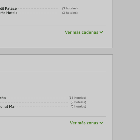
tit Palace
(3 hoteles)
rhs Hotels
(3 hoteles)
Ver más cadenas
echa
(13 hoteles)
(2 hoteles)
gonal Mar
(6 hoteles)
Ver más zonas