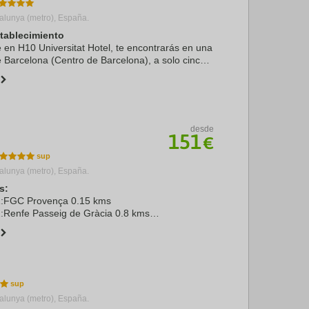
alunya (metro), España.
stablecimiento
e en H10 Universitat Hotel, te encontrarás en una
e Barcelona (Centro de Barcelona), a solo cinco
 La Rambla y Plaza de Catalunya. Además, este
desde
151
€
alunya (metro), España.
s:
 1:FGC Provença 0.15 kms
2:Renfe Passeig de Gràcia 0.8 kms
elona El Prat 14.0 kms
 4.0 kms
aça Catalunya 1.5 kms
alunya (metro), España.