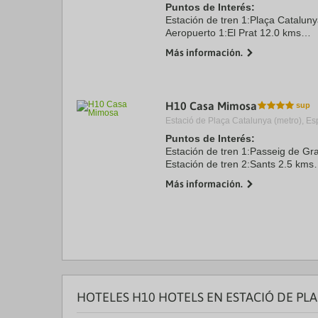
Puntos de Interés:
Estación de tren 1:Plaça Catalun
Aeropuerto 1:El Prat 12.0 kms
Centro Ciudad:Plaça Catalunya 0
Más información.
Recinto ferial 1:Fira Barcelona 6.
H10 Casa Mimosa
Estació de Plaça Catalunya (metro), Es
Puntos de Interés:
Estación de tren 1:Passeig de Gr
Estación de tren 2:Sants 2.5 kms
Aeropuerto 1:El Prat 13.0 kms
Más información.
Puerto:Puerto de Barcelona 3.5 
Recinto ferial 1:Fira Barcelona-M
Recinto ...
HOTELES H10 HOTELS EN ESTACIÓ DE PL