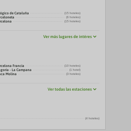
ógico de Cataluña
(15 hoteles)
rceloneta
(6 hoteles)
arcelona
(15 hoteles)
Ver más lugares de intéres
rcelona Francia
(10 hoteles)
agoria - La Campana
(1 hotel)
laca Molina
(3 hoteles)
Ver todas las estaciones
(4 hoteles)