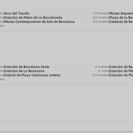
Arco del Triunfo
Museo Arqueol
les)
(15 hoteles)
Estación de Metro de La Barceloneta
Playa de la Ba
tel)
(10 hoteles)
Museo Contemporáneo de Arte de Barcelona
Catedral de B
les)
(15 hoteles)
tel)
Estación de Barcelona Sants
Estación de Ba
les)
(2 hoteles)
Estación de La Bonanova
Estación de M
les)
(1 hotel)
Estació de Plaça Catalunya (metro)
Estación de P
les)
(13 hoteles)
les)