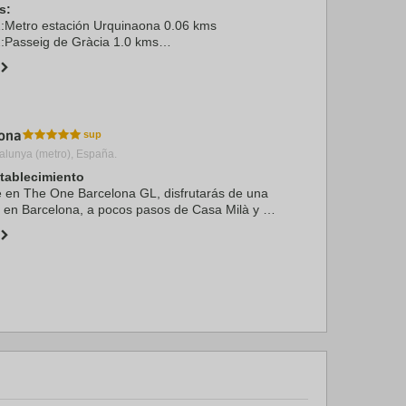
s:
1:Metro estación Urquinaona 0.06 kms
2:Passeig de Gràcia 1.0 kms
elona-El Prat 13.0 kms
rcelona 6.0 kms
ça Catalunya 0.0 ...
ona
alunya (metro), España.
stablecimiento
te en The One Barcelona GL, disfrutarás de una
n en Barcelona, a pocos pasos de Casa Milà y a
de Casa Batlló. Además, este hotel de lujo se