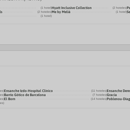
Hyatt Inclusive Collection
Pe
(1 hotel)
(2 hoteles)
ls
Me by Meliá
Se
(2 hoteles)
(1 hotel)
(1 hotel)
Ensanche Izdo-Hospital Clínico
Ensanche Der
les)
(11 hoteles)
Barrio Gótico de Barcelona
Gracia
les)
(7 hoteles)
El Born
Poblenou-Dia
les)
(14 hoteles)
les)