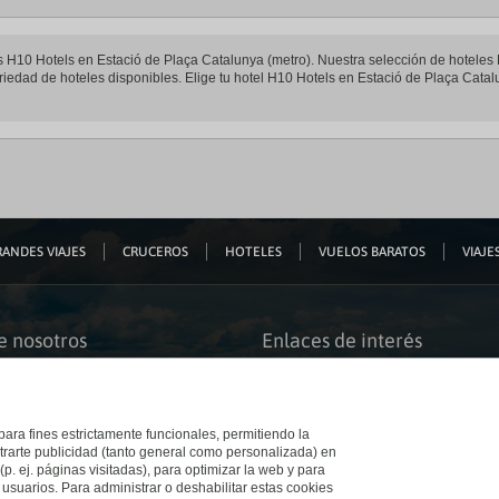
les H10 Hotels en Estació de Plaça Catalunya (metro). Nuestra selección de hoteles
riedad de hoteles disponibles. Elige tu hotel H10 Hotels en Estació de Plaça Catalu
ANDES VIAJES
CRUCEROS
HOTELES
VUELOS BARATOS
VIAJES
e nosotros
Enlaces de interés
s somos
Guías de viaje
iación
Catálogos
bilidad
Auto check-in
o accesible
Condiciones Generales
 para fines estrictamente funcionales, permitiendo la
 El Corte Inglés
Política de privacidad
trarte publicidad (tanto general como personalizada) en
a con nosotros
Política de cookies
(p. ej. páginas visitadas), para optimizar la web y para
e Inglés
Accesibilidad
 usuarios. Para administrar o deshabilitar estas cookies