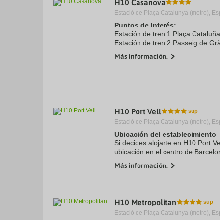
H10 Casanova
a
Estació de Plaça Catalunya (metro), Es
da
P
Puntos de Interés:
th
Estación de tren 1:Plaça Cataluñ
qu
Estación de tren 2:Passeig de Gr
m
Aeropuerto 1:Aeropuerto Barcelon
k
Más información.
Puerto:Puerto de Barcelona 4.6 
to
Centro Ciudad:Plaça Catalunya 1.0
ge
th
k
sh
fo
c
H10 Port Vell
da
Estació de Plaça Catalunya (metro), Es
Ubicación del establecimiento
Si decides alojarte en H10 Port Vel
ubicación en el centro de Barcelo
de Barcelona y a 9 min de Catedr
Más información.
hotel de ...
H10 Metropolitan
Estació de Plaça Catalunya (metro), Es