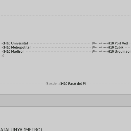
H10 Universitat
H10 Port Vell
na)
(Barcelona)
H10 Metropolitan
H10 Cubik
na)
(Barcelona)
H10 Madison
H10 Urquinao
na)
(Barcelona)
na)
H10 Racó del Pi
(Barcelona)
CATALUNYA (METRO)