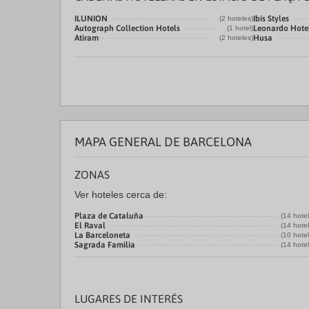
ILUNION
Ibis Styles
(2 hoteles)
Autograph Collection Hotels
Leonardo Hote
(1 hotel)
Atiram
Husa
(2 hoteles)
MAPA GENERAL DE BARCELONA
ZONAS
Ver hoteles cerca de:
Plaza de Cataluña
(14 hote
El Raval
(14 hote
La Barceloneta
(10 hote
Sagrada Familia
(14 hote
LUGARES DE INTERÉS