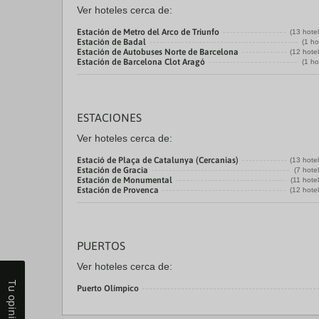
Ver hoteles cerca de:
Estación de Metro del Arco de Triunfo
(13 hote
Estación de Badal
(1 ho
Estación de Autobuses Norte de Barcelona
(12 hote
Estación de Barcelona Clot Aragó
(1 ho
ESTACIONES
Ver hoteles cerca de:
Estació de Plaça de Catalunya (Cercanias)
(13 hote
Estación de Gracia
(7 hote
Estación de Monumental
(11 hote
Estación de Provenca
(12 hote
PUERTOS
Ver hoteles cerca de:
Tu opinión
Puerto Olímpico