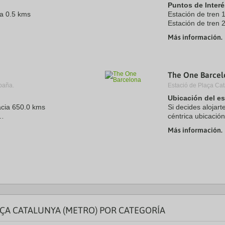
Puntos de Interé
ya 0.5 kms
Estación de tren 
Estación de tren 
.5 kms
Aeropuerto 1:Barc
Más información.
0 kms
Puerto:Port de Ba
Centro Ciudad:Pla
The One Barcel
paña.
Estació de Plaça Cat
Ubicación del e
acia 650.0 kms
Si decides alojar
céntrica ubicació
10 minutos a pie 
Más información.
kms
encuentra a ...
ontjuïc 3.5 kms
AÇA CATALUNYA (METRO) POR CATEGORÍA