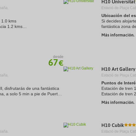
H10 Universitat
a
paña.
Estació de Plaça Cat
te.
date.
ress
Press
Ubicación del e
e
the
a 1.0 kms
Si decides alojart
estion
question
àcia 1.2 kms
fantástica zona d
ark
mark
a El Prat 11.0 kms
minutos a pie de
ey
key
Más información.
kms
hotel ...
to
 ...
t
get
e
the
eyboard
keyboard
desde
ortcuts
shortcuts
67
€
r
for
hanging
changing
H10 Art Gallery
tes.
dates.
paña.
Estació de Plaça Cat
Puntos de Interé
l, disfrutarás de una fantástica
Estación de tren
na, a solo 5 min a pie de Puerto
Estación de tren 
al de Barcelona. Además, este
Aeropuerto 1:Barc
Más información.
Puerto:Barcelona
Centro Ciudad:Pl
Recinto ...
H10 Cubik
paña.
Estació de Plaça Cat