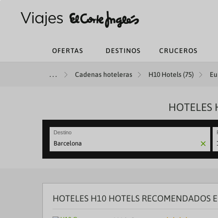
OFERTAS
DESTINOS
CRUCEROS
Cadenas hoteleras
H10 Hotels (75)
Eu
HOTELES 
Destino
N
fo
to
in
wi
th
HOTELES H10 HOTELS RECOMENDADOS EN
ca
a
se