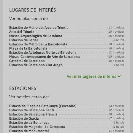
LUGARES DE INTERÉS
Ver hoteles cerca de:
Estación de Metro del Arco de Triunfo
(13 hoteles)
Arco del Triunfo
(15 hoteles)
Museo Arqueológico de Cataluña
(15 hoteles)
Estación de Badal
(1 hotel)
Estación de Metro de La Barceloneta
(10 hoteles)
Playa de la Barceloneta
(6 hoteles)
Estación de Autobuses Norte de Barcelona
(12 hoteles)
Museo Contemporáneo de Arte de Barcelona
(15 hoteles)
Catedral de Barcelona
(15 hoteles)
Estación de Barcelona Clot Aragó
(1 hotel)
Ver más lugares de intéres
ESTACIONES
Ver hoteles cerca de:
Estació de Plaça de Catalunya (Cercanias)
(13 hoteles)
Estación de Barcelona Sants
(2 hoteles)
Estación de Barcelona Francia
(10 hoteles)
Estación de Gracia
(7 hoteles)
Estación de La Bonanova
(1 hotel)
Estación de Magoria - La Campana
(1 hotel)
Estación de Monumental
(11 hoteles)