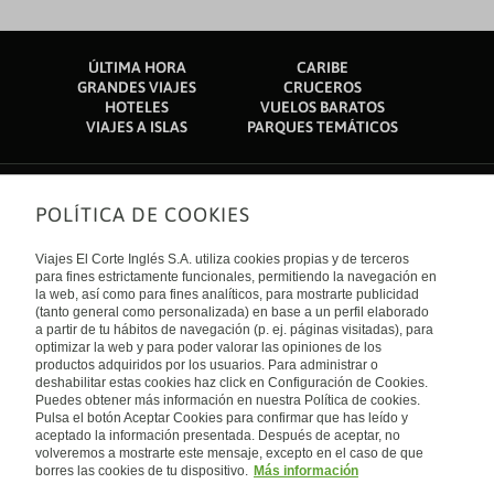
ÚLTIMA HORA
CARIBE
GRANDES VIAJES
CRUCEROS
HOTELES
VUELOS BARATOS
VIAJES A ISLAS
PARQUES TEMÁTICOS
POLÍTICA DE COOKIES
Sobre nosotros
Quiénes somos
Viajes El Corte Inglés S.A. utiliza cookies propias y de terceros
Financiación
Enlaces de interés
para fines estrictamente funcionales, permitiendo la navegación en
Sostenibilidad
la web, así como para fines analíticos, para mostrarte publicidad
Turismo accesible
(tanto general como personalizada) en base a un perfil elaborado
Guías de viaje
Tarjeta El Corte Inglés
a partir de tu hábitos de navegación (p. ej. páginas visitadas), para
Catálogos
Trabaja con nosotros
Internacional
optimizar la web y para poder valorar las opiniones de los
Auto check-in
El Corte Inglés
productos adquiridos por los usuarios. Para administrar o
Condiciones Generales
Canal Ético
deshabilitar estas cookies haz click en Configuración de Cookies.
Política de privacidad
España
Política de cookies
Puedes obtener más información en nuestra Política de cookies.
Accesibilidad
Pulsa el botón Aceptar Cookies para confirmar que has leído y
Empresas/ Grupos
aceptado la información presentada. Después de aceptar, no
Visita nuestro blog
volveremos a mostrarte este mensaje, excepto en el caso de que
borres las cookies de tu dispositivo.
Más información
Blog de Viajes el Corte inglés