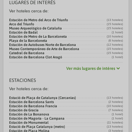
LUGARES DE INTERÉS
Ver hoteles cerca de:
Estación de Metro del Arco de Triunfo
(13 hoteles)
Arco del Triunfo
(15 hoteles)
Museo Arqueológico de Cataluña
(15 hoteles)
Estación de Badal
(1 hotel)
Estación de Metro de La Barceloneta
(10 hoteles)
Playa de la Barceloneta
(6 hoteles)
Estación de Autobuses Norte de Barcelona
(12 hoteles)
Museo Contemporáneo de Arte de Barcelona
(15 hoteles)
Catedral de Barcelona
(15 hoteles)
Estación de Barcelona Clot Aragó
(1 hotel)
Ver más lugares de intéres
ESTACIONES
Ver hoteles cerca de:
Estació de Plaça de Catalunya (Cercanias)
(13 hoteles)
Estación de Barcelona Sants
(2 hoteles)
Estación de Barcelona Francia
(10 hoteles)
Estación de Gracia
(7 hoteles)
Estación de La Bonanova
(1 hotel)
Estación de Magoria - La Campana
(1 hotel)
Estación de Monumental
(11 hoteles)
Estació de Plaça Catalunya (metro)
(13 hoteles)
Estación de Placa Molina
(3 hoteles)