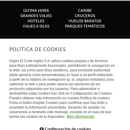
ÚLTIMA HORA
CARIBE
GRANDES VIAJES
CRUCEROS
HOTELES
VUELOS BARATOS
VIAJES A ISLAS
PARQUES TEMÁTICOS
POLÍTICA DE COOKIES
Sobre nosotros
Quiénes somos
Viajes El Corte Inglés S.A. utiliza cookies propias y de terceros
Financiación
Enlaces de interés
para fines estrictamente funcionales, permitiendo la navegación en
Sostenibilidad
la web, así como para fines analíticos, para mostrarte publicidad
Turismo accesible
(tanto general como personalizada) en base a un perfil elaborado
Guías de viaje
Tarjeta El Corte Inglés
a partir de tu hábitos de navegación (p. ej. páginas visitadas), para
Catálogos
Trabaja con nosotros
Internacional
optimizar la web y para poder valorar las opiniones de los
Auto check-in
El Corte Inglés
productos adquiridos por los usuarios. Para administrar o
Condiciones Generales
Canal Ético
deshabilitar estas cookies haz click en Configuración de Cookies.
Política de privacidad
España
Política de cookies
Puedes obtener más información en nuestra Política de cookies.
Accesibilidad
Pulsa el botón Aceptar Cookies para confirmar que has leído y
Empresas/ Grupos
aceptado la información presentada. Después de aceptar, no
Visita nuestro blog
volveremos a mostrarte este mensaje, excepto en el caso de que
borres las cookies de tu dispositivo.
Más información
Blog de Viajes el Corte inglés
Configuración de cookies