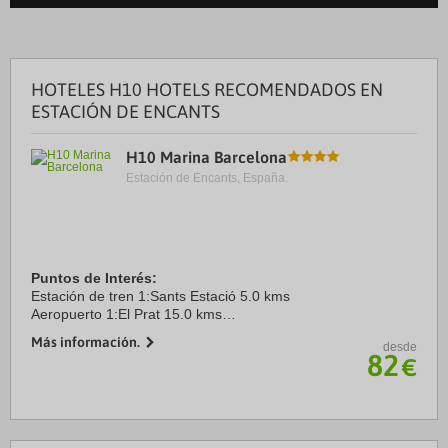
HOTELES H10 HOTELS RECOMENDADOS EN
ESTACIÓN DE ENCANTS
H10 Marina Barcelona
Estación de Encants, España.
Puntos de Interés:
Estación de tren 1:Sants Estació 5.0 kms
Aeropuerto 1:El Prat 15.0 kms
Puerto:Port de Barcelona 3.5 kms
Más información.
desde
Centro Ciudad:Plaça Catalunya 2.5 kms
82
€
Recinto ferial 1:Fira Montjuïc 5.0 kms
Recinto ferial 2:Gran ...