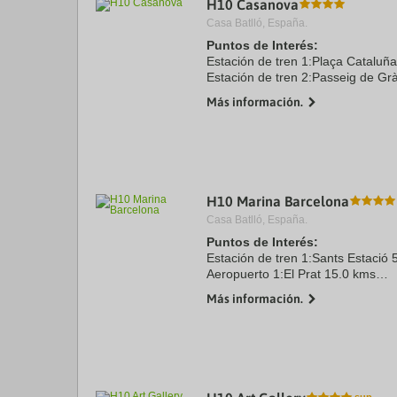
H10 Casanova
a
Casa Batlló, España.
da
P
Puntos de Interés:
th
Estación de tren 1:Plaça Cataluñ
qu
Estación de tren 2:Passeig de Gr
m
Aeropuerto 1:Aeropuerto Barcelon
k
Más información.
Puerto:Puerto de Barcelona 4.6 
to
Centro Ciudad:Plaça Catalunya 1.0
ge
th
k
sh
fo
c
H10 Marina Barcelona
da
Casa Batlló, España.
Puntos de Interés:
Estación de tren 1:Sants Estació 
Aeropuerto 1:El Prat 15.0 kms
Puerto:Port de Barcelona 3.5 kms
Más información.
Centro Ciudad:Plaça Catalunya 2
Recinto ferial 1:Fira Montjuïc 5.0
Recinto ferial 2:Gran ...