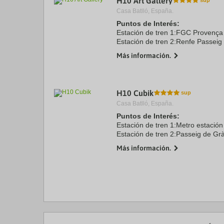
H10 Art Gallery
Casa Batlló, España.
Puntos de Interés:
Estación de tren 1:FGC Provença
Estación de tren 2:Renfe Passeig
Aeropuerto 1:Barcelona El Prat 1
Más información.
Puerto:Barcelona 4.0 kms
Centro Ciudad:Plaça Catalunya 1
Recinto ...
H10 Cubik
Casa Batlló, España.
Puntos de Interés:
Estación de tren 1:Metro estació
Estación de tren 2:Passeig de Gr
Aeropuerto 1:Barcelona-El Prat 1
Más información.
Puerto:Port de Barcelona 6.0 kms
Centro Ciudad:Plaça Catalunya 0.0