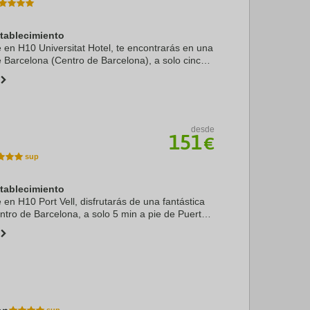
stablecimiento
e en H10 Universitat Hotel, te encontrarás en una
e Barcelona (Centro de Barcelona), a solo cinco
 La Rambla y Plaza de Catalunya. Además, este
desde
151
€
stablecimiento
e en H10 Port Vell, disfrutarás de una fantástica
entro de Barcelona, a solo 5 min a pie de Puerto
9 min de Catedral de Barcelona. Además, este