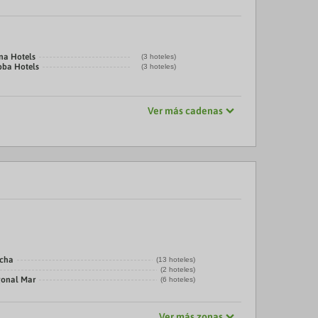
na Hotels
(3 hoteles)
bba Hotels
(3 hoteles)
Ver más cadenas
echa
(13 hoteles)
(2 hoteles)
gonal Mar
(6 hoteles)
Ver más zonas