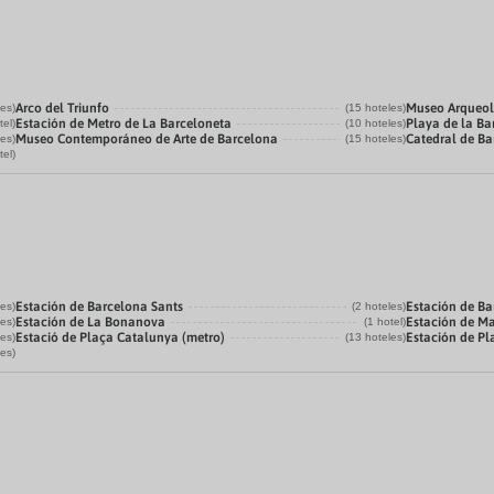
Arco del Triunfo
Museo Arqueol
les)
(15 hoteles)
Estación de Metro de La Barceloneta
Playa de la Ba
tel)
(10 hoteles)
Museo Contemporáneo de Arte de Barcelona
Catedral de B
les)
(15 hoteles)
tel)
Estación de Barcelona Sants
Estación de Ba
les)
(2 hoteles)
Estación de La Bonanova
Estación de M
les)
(1 hotel)
Estació de Plaça Catalunya (metro)
Estación de P
les)
(13 hoteles)
les)