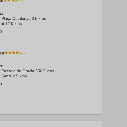
an
s:
1:Plaça Catalunya 0.5 kms
rat 12.0 kms
aça Catalunya 0.5 kms
ira Barcelona 6.0 kms
sa
s:
1:Passeig de Gracia 650.0 kms
2:Sants 2.5 kms
rat 13.0 kms
 Barcelona 3.5 kms
Fira Barcelona-Montjuïc 3.5 kms