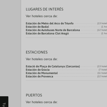
LUGARES DE INTERÉS
Ver hoteles cerca de:
Estación de Metro del Arco de Triunfo
(13 hote
Estación de Badal
(1 ho
Estación de Autobuses Norte de Barcelona
(12 hote
Estación de Barcelona Clot Aragó
(1 ho
ESTACIONES
Ver hoteles cerca de:
Estació de Plaça de Catalunya (Cercanias)
(13 hote
Estación de Gracia
(7 hote
Estación de Monumental
(11 hote
Estación de Provenca
(12 hote
PUERTOS
Ver hoteles cerca de: