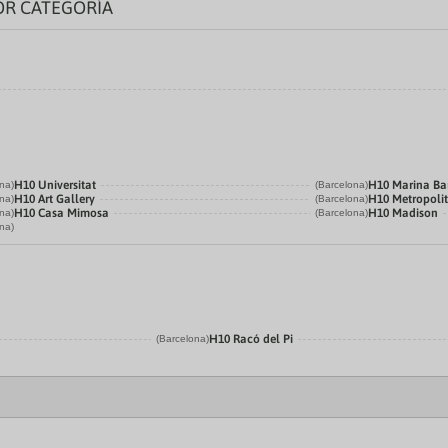
OR CATEGORÍA
H10 Universitat
H10 Marina Ba
na)
(Barcelona)
H10 Art Gallery
H10 Metropoli
na)
(Barcelona)
H10 Casa Mimosa
H10 Madison
na)
(Barcelona)
na)
H10 Racó del Pi
(Barcelona)