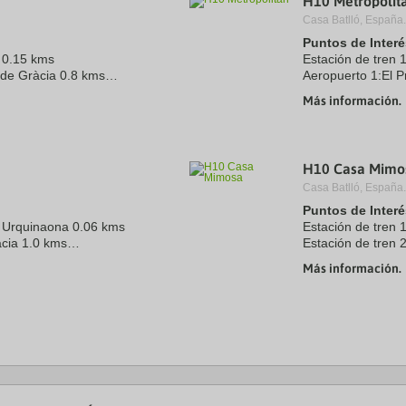
H10 Metropolit
Casa Batlló, España.
Puntos de Interé
 0.15 kms
Estación de tren 
 de Gràcia 0.8 kms
Aeropuerto 1:El P
4.0 kms
Centro Ciudad:Pl
Más información.
Recinto ferial 1:F
.5 kms
H10 Casa Mimo
Casa Batlló, España.
Puntos de Interé
n Urquinaona 0.06 kms
Estación de tren 
àcia 1.0 kms
Estación de tren 
3.0 kms
Aeropuerto 1:El P
Más información.
Puerto:Puerto de
 ...
Recinto ferial 1:
Recinto ...