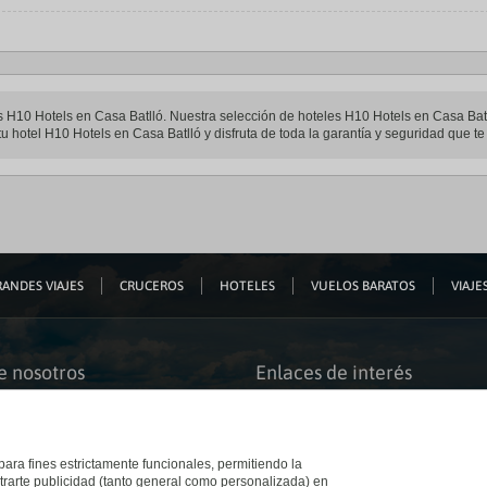
les H10 Hotels en Casa Batlló. Nuestra selección de hoteles H10 Hotels en Casa Batl
u hotel H10 Hotels en Casa Batlló y disfruta de toda la garantía y seguridad que te 
ANDES VIAJES
CRUCEROS
HOTELES
VUELOS BARATOS
VIAJES
e nosotros
Enlaces de interés
s somos
Guías de viaje
iación
Catálogos
bilidad
Auto check-in
o accesible
Condiciones Generales
 para fines estrictamente funcionales, permitiendo la
 El Corte Inglés
Política de privacidad
trarte publicidad (tanto general como personalizada) en