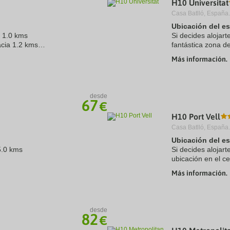
H10 Universitat
a
Casa Batlló, España.
te.
date.
ress
Press
Ubicación del e
e
the
a 1.0 kms
Si decides alojart
estion
question
àcia 1.2 kms
fantástica zona d
ark
mark
a El Prat 11.0 kms
minutos a pie de
ey
key
Más información.
kms
hotel ...
to
 ...
t
get
e
the
eyboard
keyboard
desde
ortcuts
shortcuts
67
€
r
for
hanging
changing
H10 Port Vell
tes.
dates.
Casa Batlló, España.
Ubicación del e
5.0 kms
Si decides alojart
ubicación en el c
de Barcelona y a 
Más información.
.5 kms
hotel de ...
 kms
desde
82
€