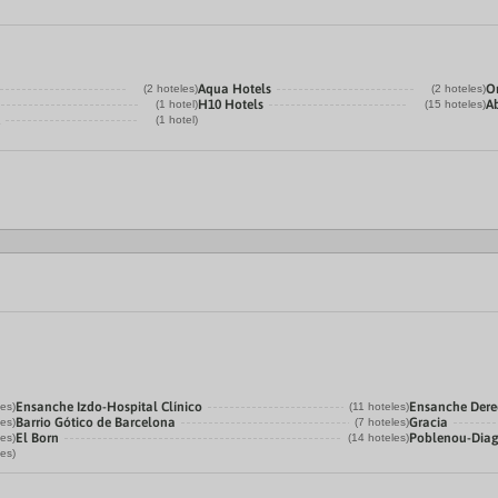
Aqua Hotels
O
(2 hoteles)
(2 hoteles)
H10 Hotels
A
(1 hotel)
(15 hoteles)
(1 hotel)
Ensanche Izdo-Hospital Clínico
Ensanche Der
les)
(11 hoteles)
Barrio Gótico de Barcelona
Gracia
les)
(7 hoteles)
El Born
Poblenou-Dia
les)
(14 hoteles)
les)