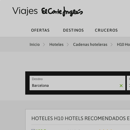
OFERTAS
DESTINOS
CRUCEROS
Inicio
Hoteles
Cadenas hoteleras
H10 Hot
Destino
N
fo
to
in
wi
th
HOTELES H10 HOTELS RECOMENDADOS E
ca
a
se