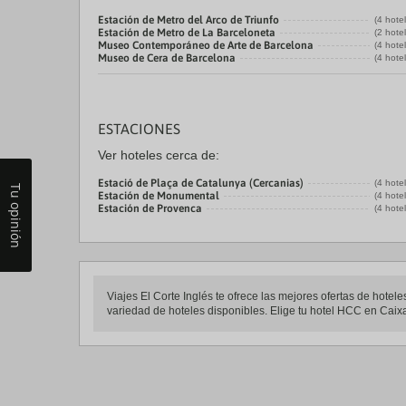
Estación de Metro del Arco de Triunfo
(4 hote
Estación de Metro de La Barceloneta
(2 hote
Museo Contemporáneo de Arte de Barcelona
(4 hote
Museo de Cera de Barcelona
(4 hote
ESTACIONES
Ver hoteles cerca de:
Estació de Plaça de Catalunya (Cercanias)
(4 hote
Tu opinión
Estación de Monumental
(4 hote
Estación de Provenca
(4 hote
Viajes El Corte Inglés te ofrece las mejores ofertas de hot
variedad de hoteles disponibles. Elige tu hotel HCC en Caixaf