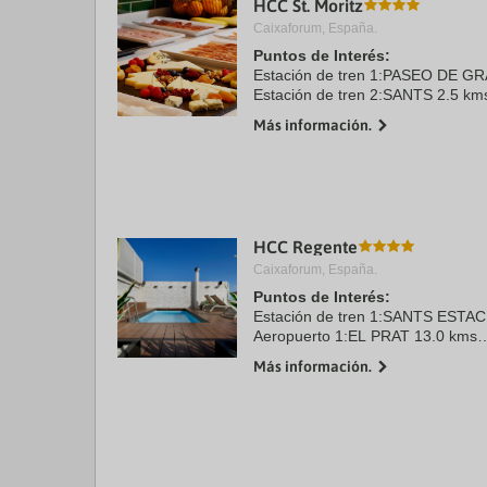
HCC St. Moritz
a
Caixaforum, España.
da
P
Puntos de Interés:
th
Estación de tren 1:PASEO DE GR
qu
Estación de tren 2:SANTS 2.5 km
m
Aeropuerto 1:EL PRAT 13.5 kms
k
Más información.
Puerto:MUELLE DE BARCELONA 
to
Centro Ciudad:PLAZA CATALUÑA
ge
Recinto ferial 1:PLAZA ...
th
k
sh
fo
c
HCC Regente
da
Caixaforum, España.
Puntos de Interés:
Estación de tren 1:SANTS ESTAC
Aeropuerto 1:EL PRAT 13.0 kms
Puerto:MUELLE DE BARCELONA 
Más información.
Centro Ciudad:PLAZA CATALUÑA
Recinto ferial 1:MONTJUïC 2.0 k
Recinto ferial 2:GRAN VIA ...