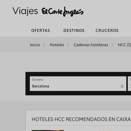
OFERTAS
DESTINOS
CRUCEROS
Inicio
Hoteles
Cadenas hoteleras
HCC (5
Destino
N
fo
to
in
wi
th
HOTELES HCC RECOMENDADOS EN CAIX
ca
a
se