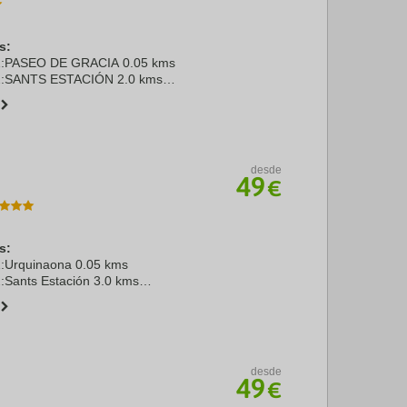
s:
n 1:PASEO DE GRACIA 0.05 kms
n 2:SANTS ESTACIÓN 2.0 kms
PRAT 13.0 kms
DE BARCELONA 2.0 kms
LAZA CATALUÑA 0.5 kms
desde
49
€
s:
 1:Urquinaona 0.05 kms
2:Sants Estación 3.0 kms
rat 13.5 kms
 Barcelona 2.0 kms
aza Catalunya 0.3 kms
desde
49
€