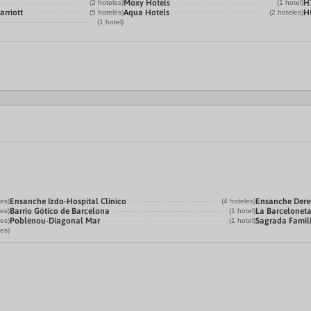
Moxy Hotels
H
(2 hoteles)
(1 hotel)
arriott
Aqua Hotels
H
(5 hoteles)
(2 hoteles)
(1 hotel)
Ensanche Izdo-Hospital Clínico
Ensanche Der
les)
(4 hoteles)
Barrio Gótico de Barcelona
La Barcelonet
les)
(1 hotel)
Poblenou-Diagonal Mar
Sagrada Famil
les)
(1 hotel)
les)