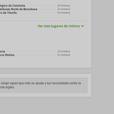
ógico de Cataluña
(4 hoteles)
tobuses Norte de Barcelona
(4 hoteles)
co de Triunfo
(4 hoteles)
Ver más lugares de intéres
acia
(3 hoteles)
laca Molina
(2 hoteles)
 elegir aquel que más se ajusta a tus necesidades entre la
rte Inglés.