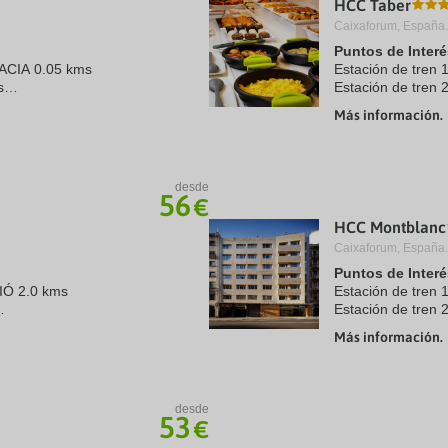
HCC Taber
a
Caixaforum, España.
te.
date.
ress
Press
Puntos de Interé
e
the
ACIA 0.05 kms
Estación de tre
estion
question
s
Estación de tre
ark
mark
Aeropuerto 1:EL 
ey
key
Más información.
2.0 kms
Puerto:MUELLE 
to
 0.5 kms
Centro Ciudad:P
t
get
e
the
Recinto ferial ...
eyboard
keyboard
desde
ortcuts
shortcuts
56
€
r
for
hanging
changing
HCC Montblanc
tes.
dates.
Caixaforum, España.
Puntos de Interé
IÓ 2.0 kms
Estación de tren
Estación de tren 
2.0 kms
Aeropuerto 1:El P
Más información.
 0.5 kms
Puerto:Muelle de
ms
Centro Ciudad:Pl
Recinto ferial ...
desde
53
€