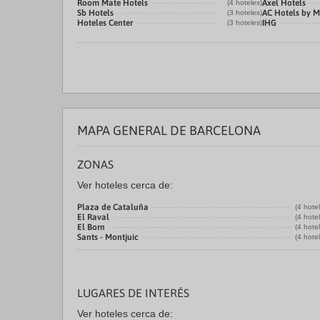
Room Mate Hotels
Axel Hotels
(4 hoteles)
Sb Hotels
AC Hotels by M
(3 hoteles)
Hoteles Center
IHG
(3 hoteles)
MAPA GENERAL DE BARCELONA
ZONAS
Ver hoteles cerca de:
Plaza de Cataluña
(4 hote
El Raval
(4 hote
El Born
(4 hote
Sants - Montjuic
(4 hote
LUGARES DE INTERÉS
Ver hoteles cerca de: