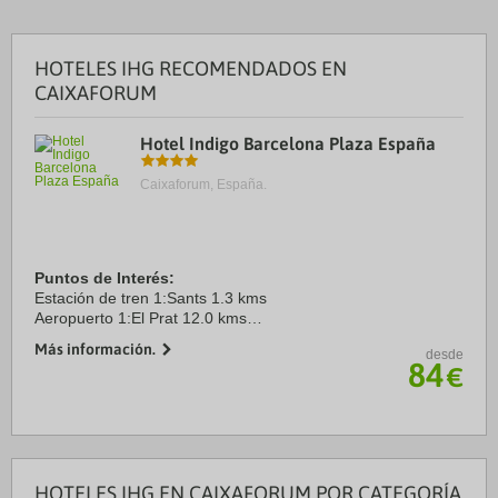
HOTELES IHG RECOMENDADOS EN
CAIXAFORUM
Hotel Indigo Barcelona Plaza España
Caixaforum, España.
Puntos de Interés:
Estación de tren 1:Sants 1.3 kms
Aeropuerto 1:El Prat 12.0 kms
Puerto:Barcelona 3.9 kms
Más información.
desde
Centro Ciudad:Plaça de Catalunya2.8 2.6 kms
84
€
Recinto ferial 1:Fira 0.0 kms
HOTELES IHG EN CAIXAFORUM POR CATEGORÍA