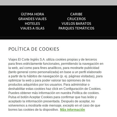
ÚLTIMA HORA
CARIBE
GRANDES VIAJES
CRUCEROS
HOTELES
VUELOS BARATOS
VIAJES A ISLAS
PARQUES TEMÁTICOS
POLÍTICA DE COOKIES
Sobre nosotros
Quiénes somos
Viajes El Corte Inglés S.A. utiliza cookies propias y de terceros
Financiación
Enlaces de interés
para fines estrictamente funcionales, permitiendo la navegación en
Sostenibilidad
la web, así como para fines analíticos, para mostrarte publicidad
Turismo accesible
(tanto general como personalizada) en base a un perfil elaborado
Guías de viaje
Tarjeta El Corte Inglés
a partir de tu hábitos de navegación (p. ej. páginas visitadas), para
Catálogos
Trabaja con nosotros
Internacional
optimizar la web y para poder valorar las opiniones de los
Auto check-in
El Corte Inglés
productos adquiridos por los usuarios. Para administrar o
Condiciones Generales
Canal Ético
deshabilitar estas cookies haz click en Configuración de Cookies.
Política de privacidad
España
Política de cookies
Puedes obtener más información en nuestra Política de cookies.
Accesibilidad
Pulsa el botón Aceptar Cookies para confirmar que has leído y
Empresas/ Grupos
aceptado la información presentada. Después de aceptar, no
Visita nuestro blog
volveremos a mostrarte este mensaje, excepto en el caso de que
borres las cookies de tu dispositivo.
Más información
Blog de Viajes el Corte inglés