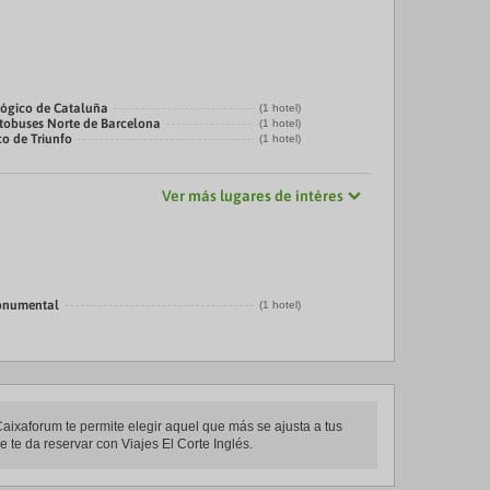
ógico de Cataluña
(1 hotel)
tobuses Norte de Barcelona
(1 hotel)
co de Triunfo
(1 hotel)
Ver más lugares de intéres
onumental
(1 hotel)
Caixaforum te permite elegir aquel que más se ajusta a tus
 te da reservar con Viajes El Corte Inglés.