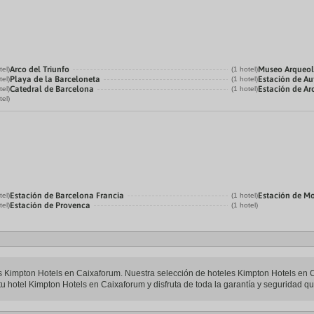
Arco del Triunfo
Museo Arqueol
tel)
(1 hotel)
Playa de la Barceloneta
Estación de Au
tel)
(1 hotel)
Catedral de Barcelona
Estación de Ar
tel)
(1 hotel)
tel)
Estación de Barcelona Francia
Estación de M
tel)
(1 hotel)
Estación de Provenca
tel)
(1 hotel)
les Kimpton Hotels en Caixaforum. Nuestra selección de hoteles Kimpton Hotels en 
u hotel Kimpton Hotels en Caixaforum y disfruta de toda la garantía y seguridad que