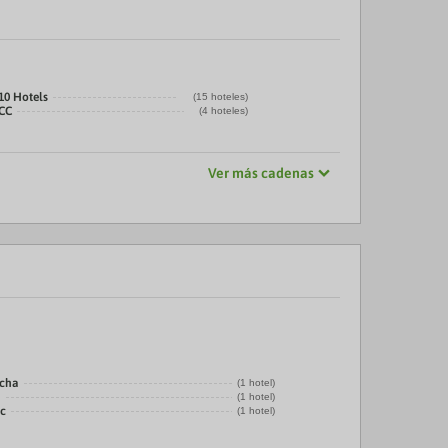
10 Hotels
(15 hoteles)
CC
(4 hoteles)
Ver más cadenas
echa
(1 hotel)
a
(1 hotel)
ic
(1 hotel)