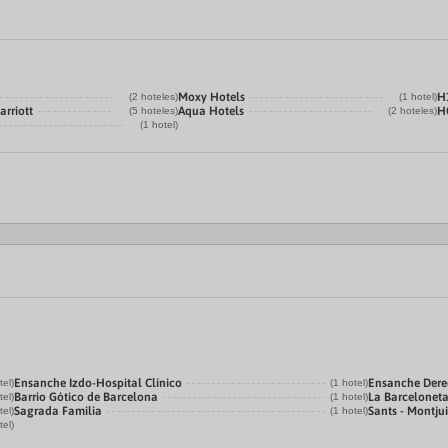
Moxy Hotels
H
(2 hoteles)
(1 hotel)
arriott
Aqua Hotels
H
(5 hoteles)
(2 hoteles)
(1 hotel)
Ensanche Izdo-Hospital Clínico
Ensanche Der
tel)
(1 hotel)
Barrio Gótico de Barcelona
La Barcelonet
tel)
(1 hotel)
Sagrada Familia
Sants - Montju
tel)
(1 hotel)
tel)