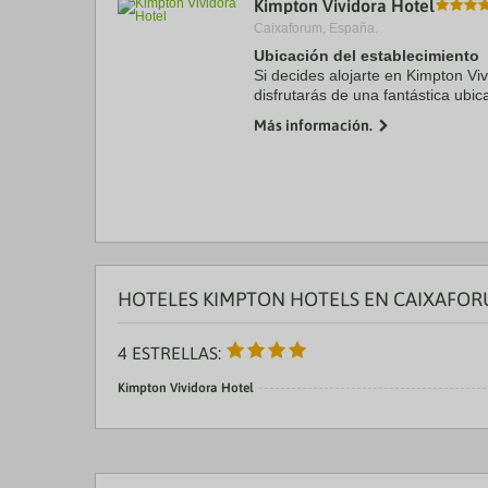
Kimpton Vividora Hotel
a
Caixaforum, España.
da
P
Ubicación del establecimiento
th
Si decides alojarte en Kimpton Viv
qu
disfrutarás de una fantástica ubic
m
a solo cinco minutos a pie de La
k
Más información.
Además, este ...
to
ge
th
k
sh
fo
c
da
HOTELES KIMPTON HOTELS EN CAIXAFOR
4 ESTRELLAS:
Kimpton Vividora Hotel