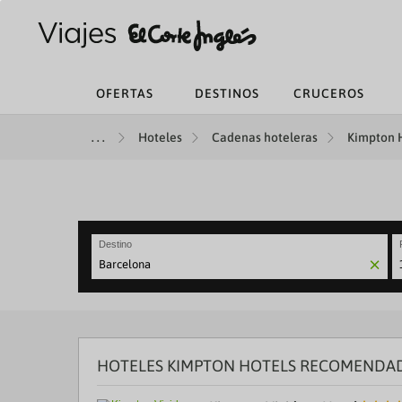
OFERTAS
DESTINOS
CRUCEROS
Hoteles
Cadenas hoteleras
Kimpton H
Destino
N
fo
to
in
wi
th
HOTELES KIMPTON HOTELS RECOMENDA
ca
a
se