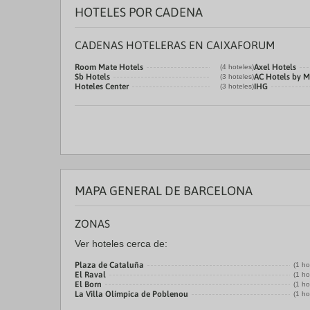
HOTELES POR CADENA
CADENAS HOTELERAS EN CAIXAFORUM
Room Mate Hotels
Axel Hotels
(4 hoteles)
Sb Hotels
AC Hotels by M
(3 hoteles)
Hoteles Center
IHG
(3 hoteles)
MAPA GENERAL DE BARCELONA
ZONAS
Ver hoteles cerca de:
Plaza de Cataluña
(1 ho
El Raval
(1 ho
El Born
(1 ho
La Villa Olímpica de Poblenou
(1 ho