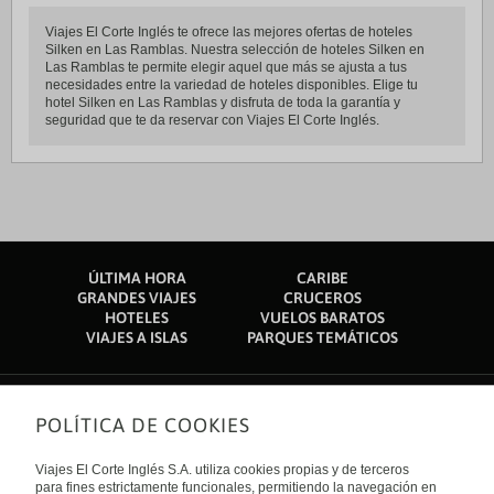
Viajes El Corte Inglés te ofrece las mejores ofertas de hoteles
Silken en Las Ramblas. Nuestra selección de hoteles Silken en
Las Ramblas te permite elegir aquel que más se ajusta a tus
necesidades entre la variedad de hoteles disponibles. Elige tu
hotel Silken en Las Ramblas y disfruta de toda la garantía y
seguridad que te da reservar con Viajes El Corte Inglés.
ÚLTIMA HORA
CARIBE
GRANDES VIAJES
CRUCEROS
HOTELES
VUELOS BARATOS
VIAJES A ISLAS
PARQUES TEMÁTICOS
POLÍTICA DE COOKIES
Sobre nosotros
Quiénes somos
Viajes El Corte Inglés S.A. utiliza cookies propias y de terceros
Financiación
Enlaces de interés
para fines estrictamente funcionales, permitiendo la navegación en