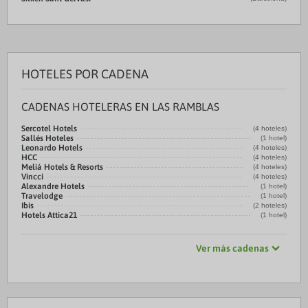
HOTELES POR CADENA
CADENAS HOTELERAS EN LAS RAMBLAS
Sercotel Hotels
(4 hoteles)
Sallés Hoteles
(1 hotel)
Leonardo Hotels
(4 hoteles)
HCC
(4 hoteles)
Meliá Hotels & Resorts
(4 hoteles)
Vincci
(4 hoteles)
Alexandre Hotels
(1 hotel)
Travelodge
(1 hotel)
Ibis
(2 hoteles)
Hotels Attica21
(1 hotel)
Ver más cadenas