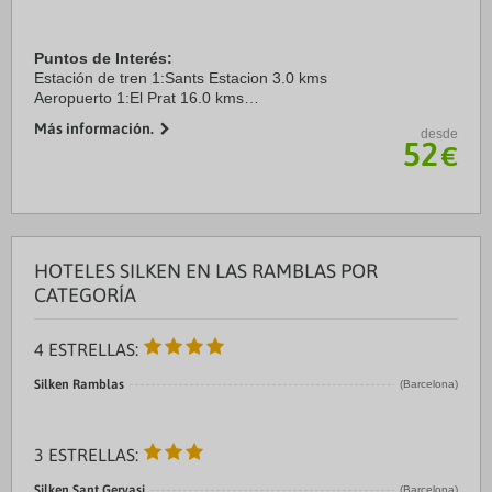
Puntos de Interés:
Estación de tren 1:Sants Estacion 3.0 kms
Aeropuerto 1:El Prat 16.0 kms
Puerto:Barcelona 2.0 kms
Más información.
desde
Centro Ciudad:Ramblas 0.0 kms
52
€
Recinto ferial 1:Fira Barcelona 2.0 kms
HOTELES SILKEN EN LAS RAMBLAS POR
CATEGORÍA
4 ESTRELLAS:
Silken Ramblas
(Barcelona)
3 ESTRELLAS:
Silken Sant Gervasi
(Barcelona)