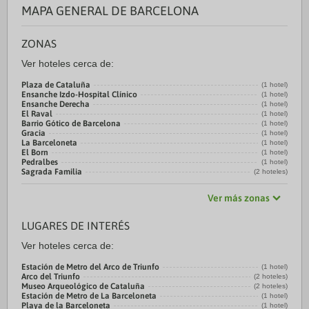
MAPA GENERAL DE BARCELONA
ZONAS
Ver hoteles cerca de:
Plaza de Cataluña
(1 hotel)
Ensanche Izdo-Hospital Clínico
(1 hotel)
Ensanche Derecha
(1 hotel)
El Raval
(1 hotel)
Barrio Gótico de Barcelona
(1 hotel)
Gracia
(1 hotel)
La Barceloneta
(1 hotel)
El Born
(1 hotel)
Pedralbes
(1 hotel)
Sagrada Familia
(2 hoteles)
Ver más zonas
LUGARES DE INTERÉS
Ver hoteles cerca de:
Estación de Metro del Arco de Triunfo
(1 hotel)
Arco del Triunfo
(2 hoteles)
Museo Arqueológico de Cataluña
(2 hoteles)
Estación de Metro de La Barceloneta
(1 hotel)
Playa de la Barceloneta
(1 hotel)