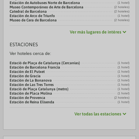
Estación de Autobuses Norte de Barcelona
(1 hotel)
Museo Contemporáneo de Arte de Barcelona
(2 hoteles)
Catedral de Barcelona
(2 hoteles)
Estación de Arco de Triunfo
(1 hotel)
Museo de Cera de Barcelona
(2 hoteles)
Ver más lugares de intéres
ESTACIONES
Ver hoteles cerca de:
Estació de Plaça de Catalunya (Cercanias)
(1 hotel)
Estación de Barcelona Francia
(1 hotel)
Estación de El Putxet
(1 hotel)
Estación de Gracia
(1 hotel)
Estación de La Bonanova
(1 hotel)
Estación de Las Tres Torres
(1 hotel)
Estació de Plaça Catalunya (metro)
(1 hotel)
Estación de Placa Molina
(1 hotel)
Estación de Provenca
(2 hoteles)
Estación de Reina Elisenda
(1 hotel)
Ver todas las estaciones