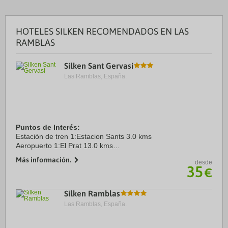
HOTELES SILKEN RECOMENDADOS EN LAS
RAMBLAS
Silken Sant Gervasi
Las Ramblas, España.
Puntos de Interés:
Estación de tren 1:Estacion Sants 3.0 kms
Aeropuerto 1:El Prat 13.0 kms
Puerto:Barcelona 6.0 kms
Más información.
desde
Centro Ciudad:Ramblas 3.0 kms
35
€
Recinto ferial 1:Fira Barcelona 4.0 kms
Silken Ramblas
Las Ramblas, España.