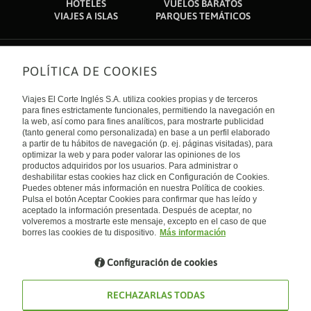
HOTELES
VUELOS BARATOS
VIAJES A ISLAS
PARQUES TEMÁTICOS
POLÍTICA DE COOKIES
Sobre nosotros
Quiénes somos
Viajes El Corte Inglés S.A. utiliza cookies propias y de terceros
Financiación
Enlaces de interés
para fines estrictamente funcionales, permitiendo la navegación en
Sostenibilidad
la web, así como para fines analíticos, para mostrarte publicidad
Turismo accesible
(tanto general como personalizada) en base a un perfil elaborado
Guías de viaje
Tarjeta El Corte Inglés
a partir de tu hábitos de navegación (p. ej. páginas visitadas), para
Catálogos
Trabaja con nosotros
Internacional
optimizar la web y para poder valorar las opiniones de los
Auto check-in
El Corte Inglés
productos adquiridos por los usuarios. Para administrar o
Condiciones Generales
Canal Ético
deshabilitar estas cookies haz click en Configuración de Cookies.
Política de privacidad
España
Política de cookies
Puedes obtener más información en nuestra Política de cookies.
Accesibilidad
Pulsa el botón Aceptar Cookies para confirmar que has leído y
Empresas/ Grupos
aceptado la información presentada. Después de aceptar, no
Visita nuestro blog
volveremos a mostrarte este mensaje, excepto en el caso de que
borres las cookies de tu dispositivo.
Más información
Blog de Viajes el Corte inglés
Configuración de cookies
RECHAZARLAS TODAS