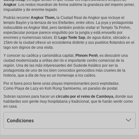
Angkor
. Los restos muestran de forma sublime la grandeza del imperio jemer,
inigualable y de enorme legado.
Podrás recorrer
Angkor Thom,
la Ciudad Real de Angkor que incluye el
templo Bayón y la terraza de los Elefantes, entre otros. La joya y protagonista
indiscutible es Angkor Wat, pero también podrás visitar el Templo Ta Prohm,
espectacular porque parece engullido por la jungla y está envuelto por
enormes y numerosas raíces. El
Lago Tonle Sap
, de agua dulce, ubicado a
15km de la ciudad ofrece un ecosistema distinto y sus pueblos flotandos en el
lago son dignos de una visita.
Y conocer su caótica y carismática capital,
Phnom Penh
, es descubrir una
ciudad modernizada a orillas del río e importante centro comercial de la
región. Una de las más intyeresantes del Sudeste Asiático por ser la
protagonista de uno de los bien conocidos genocidios más crueles de la
historia, que a día de hoy es un homenaje a los caídos.
Por si fuera poco tiene unas playas impresionantes poco explotadas.
Como Playa de Lazy en Koh Rong Samloemu, un paraíso de postal.
Sobran razones para hacer un
circuito por el reino de Camboya,
donde sus
habitantes son gente muy hospitalaria y tradicional, que te harán sentir como
en casa.
Condiciones