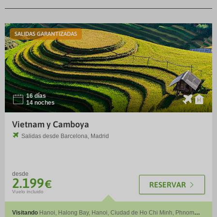
EXO
SALIDAS GARANTIZADAS
16 días
I
¨
14 noches
Vietnam y Camboya
Salidas desde
Barcelona, Madrid
desde
2.199
€
RESERVAR
Vuelo incluido
Visitando
Hanoi, Halong Bay, Hanoi, Ciudad de Ho Chi Minh, Phnom