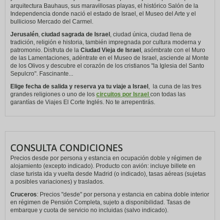
arquitectura Bauhaus, sus maravillosas playas, el histórico Salón de la
Independencia donde nació el estado de Israel, el Museo del Arte y el
bullicioso Mercado del Carmel.
Jerusalén
,
ciudad sagrada de Israel
, ciudad única, ciudad llena de
tradición, religión e historia, también impregnada por cultura moderna y
patromonio. Disfruta de la
Ciudad Vieja de Israel
, asómbrate con el Muro
de las Lamentaciones, adéntrate en el Museo de Israel, asciende al Monte
de los Olivos y descubre el corazón de los cristianos "la Iglesia del Santo
Sepulcro". Fascinante...
Elige fecha de salida y reserva ya tu viaje a Israel
,
la cuna de las tres
grandes religiones o uno de los
circuitos por Israel
con todas las
garantías de Viajes El Corte Inglés. No te arrepentirás.
CONSULTA CONDICIONES
Precios desde por persona y estancia en ocupación doble y régimen de
alojamiento (excepto indicado). Producto con avión: incluye billete en
clase turista ida y vuelta desde Madrid (o indicado), tasas aéreas (sujetas
a posibles variaciones) y traslados.
Cruceros
: Precios "desde" por persona y estancia en cabina doble interior
en régimen de Pensión Completa, sujeto a disponibilidad. Tasas de
embarque y cuota de servicio no incluidas (salvo indicado).