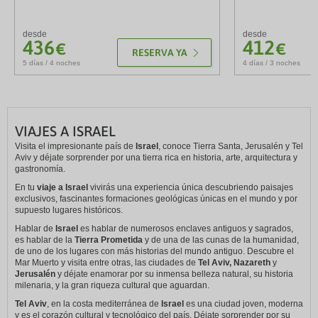
desde
desde
436
412
€
€
RESERVA YA
5 días / 4 noches
4 días / 3 noches
VIAJES A ISRAEL
Visita el impresionante país de
Israel
, conoce Tierra Santa, Jerusalén y Tel
Aviv y déjate sorprender por una tierra rica en historia, arte, arquitectura y
gastronomía.
En tu
viaje a Israel
vivirás una experiencia única descubriendo paisajes
exclusivos, fascinantes formaciones geológicas únicas en el mundo y por
supuesto lugares históricos.
Hablar de
Israel
es hablar de numerosos enclaves antiguos y sagrados,
es hablar de la
Tierra Prometida
y de una de las cunas de la humanidad,
de uno de los lugares con más historias del mundo antiguo. Descubre el
Mar Muerto y visita entre otras, las ciudades de
Tel Aviv, Nazareth
y
Jerusalén
y déjate enamorar por su inmensa belleza natural, su historia
milenaria, y la gran riqueza cultural que aguardan.
Tel Aviv
, en la costa mediterránea de
Israel
es
una ciudad joven, moderna
y es el corazón cultural y tecnológico del país. Déjate sorprender por su