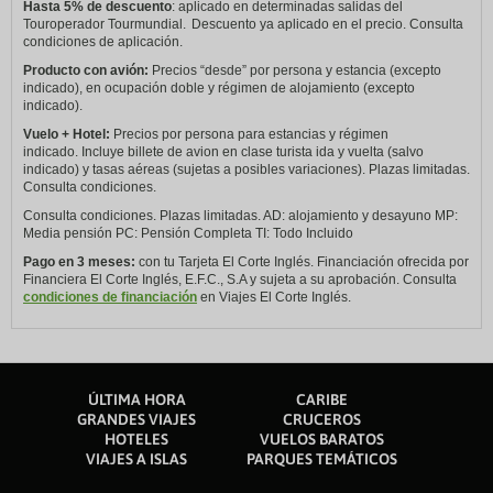
Hasta 5% de descuento
: aplicado en determinadas salidas del
Touroperador Tourmundial. Descuento ya aplicado en el precio. Consulta
condiciones de aplicación.
Producto con avión:
Precios “desde” por persona y estancia (excepto
indicado), en ocupación doble y régimen de alojamiento (excepto
indicado).
Vuelo + Hotel:
Precios por persona para estancias y régimen
indicado. Incluye billete de avion en clase turista ida y vuelta (salvo
indicado) y tasas aéreas (sujetas a posibles variaciones). Plazas limitadas.
Consulta condiciones.
Consulta condiciones. Plazas limitadas. AD: alojamiento y desayuno MP:
Media pensión PC: Pensión Completa TI: Todo Incluido
Pago en 3 meses:
con tu Tarjeta El Corte Inglés. Financiación ofrecida por
Financiera El Corte Inglés, E.F.C., S.A y sujeta a su aprobación. Consulta
condiciones de financiación
en Viajes El Corte Inglés.
ÚLTIMA HORA
CARIBE
GRANDES VIAJES
CRUCEROS
HOTELES
VUELOS BARATOS
VIAJES A ISLAS
PARQUES TEMÁTICOS