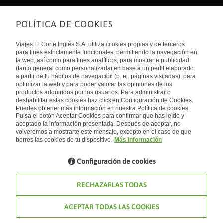
POLÍTICA DE COOKIES
Sobre nosotros
Quiénes somos
Viajes El Corte Inglés S.A. utiliza cookies propias y de terceros
Financiación
Enlaces de interés
para fines estrictamente funcionales, permitiendo la navegación en
Sostenibilidad
la web, así como para fines analíticos, para mostrarte publicidad
Turismo accesible
(tanto general como personalizada) en base a un perfil elaborado
Guías de viaje
Tarjeta El Corte Inglés
a partir de tu hábitos de navegación (p. ej. páginas visitadas), para
Catálogos
Trabaja con nosotros
Internacional
optimizar la web y para poder valorar las opiniones de los
Auto check-in
El Corte Inglés
productos adquiridos por los usuarios. Para administrar o
Condiciones Generales
Canal Ético
deshabilitar estas cookies haz click en Configuración de Cookies.
Política de privacidad
España
Política de cookies
Puedes obtener más información en nuestra Política de cookies.
Accesibilidad
Pulsa el botón Aceptar Cookies para confirmar que has leído y
Empresas/ Grupos
aceptado la información presentada. Después de aceptar, no
Visita nuestro blog
volveremos a mostrarte este mensaje, excepto en el caso de que
borres las cookies de tu dispositivo.
Más información
Blog de Viajes el Corte inglés
Configuración de cookies
RECHAZARLAS TODAS
ACEPTAR TODAS LAS COOKIES
© Viajes El Corte Inglés 2026. Todos los derechos reservados