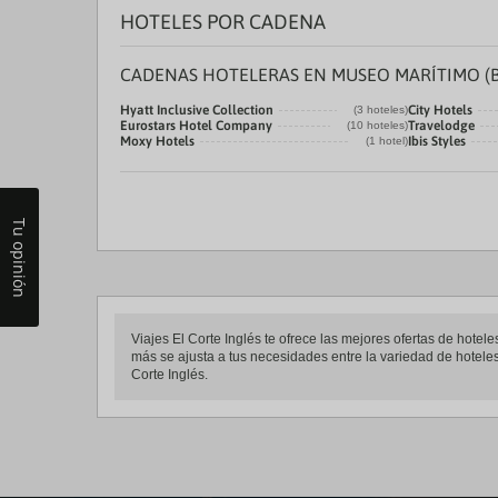
a
HOTELES POR CADENA
da
P
th
CADENAS HOTELERAS EN MUSEO MARÍTIMO (
qu
m
Hyatt Inclusive Collection
City Hotels
(3 hoteles)
k
Eurostars Hotel Company
Travelodge
(10 hoteles)
to
Moxy Hotels
Ibis Styles
(1 hotel)
ge
th
k
sh
Tu opinión
fo
c
da
Viajes El Corte Inglés te ofrece las mejores ofertas de ho
más se ajusta a tus necesidades entre la variedad de hoteles
Corte Inglés.