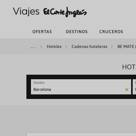
OFERTAS
DESTINOS
CRUCEROS
Hoteles
Cadenas hoteleras
BE MATE (
HOT
Destino
N
fo
to
in
wi
th
ca
a
se