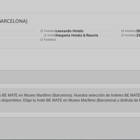
a
te.
date.
ress
Press
e
the
BARCELONA)
estion
question
ark
mark
Leonardo Hotels
S
(2 hoteles)
(4 hoteles)
ey
key
Hesperia Hotels & Resorts
Zt
(1 hotel)
(2 hoteles)
to
(2 hoteles)
t
get
e
the
eyboard
keyboard
ortcuts
shortcuts
r
for
hanging
changing
tes.
dates.
teles BE MATE en Museo Marítimo (Barcelona). Nuestra selección de hoteles BE MATE
 disponibles. Elige tu hotel BE MATE en Museo Marítimo (Barcelona) y disfruta de t