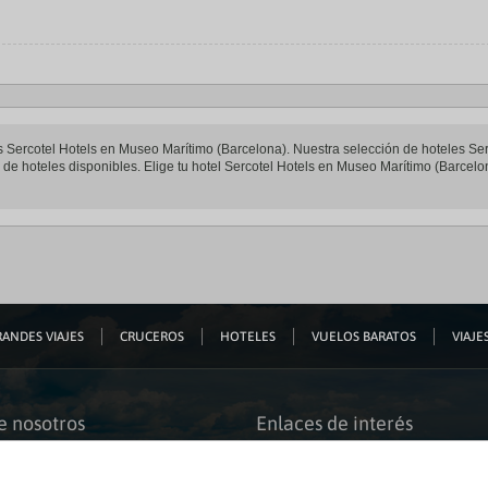
les Sercotel Hotels en Museo Marítimo (Barcelona). Nuestra selección de hoteles Se
de hoteles disponibles. Elige tu hotel Sercotel Hotels en Museo Marítimo (Barcelona
ANDES VIAJES
CRUCEROS
HOTELES
VUELOS BARATOS
VIAJES
e nosotros
Enlaces de interés
s somos
Guías de viaje
iación
Catálogos