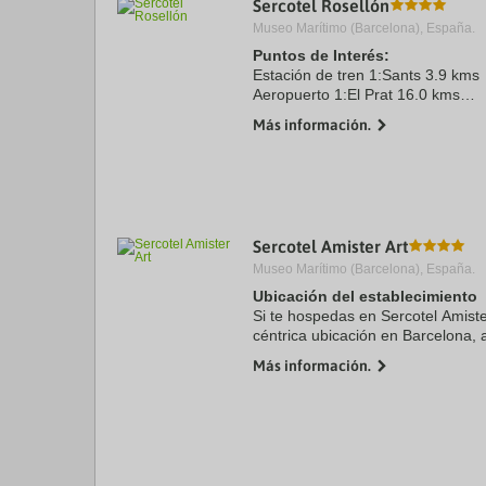
Sercotel Rosellón
a
Museo Marítimo (Barcelona), España.
da
P
Puntos de Interés:
th
Estación de tren 1:Sants 3.9 kms
qu
Aeropuerto 1:El Prat 16.0 kms
m
Puerto:Barcelona 4.1 kms
k
Más información.
Centro Ciudad:Plaça de Cataluny
to
Recinto ferial 1:Fira 4.7 kms
ge
th
k
sh
fo
c
Sercotel Amister Art
da
Museo Marítimo (Barcelona), España.
Ubicación del establecimiento
Si te hospedas en Sercotel Amister
céntrica ubicación en Barcelona, 
Mercado Mercat del Ninot y Parq
Más información.
hotel se ...