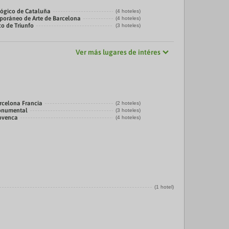
ógico de Cataluña
(4 hoteles)
oráneo de Arte de Barcelona
(4 hoteles)
co de Triunfo
(3 hoteles)
Ver más lugares de intéres
rcelona Francia
(2 hoteles)
onumental
(3 hoteles)
rovenca
(4 hoteles)
(1 hotel)