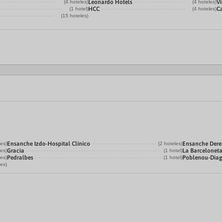
Leonardo Hotels
Vi
(4 hoteles)
(4 hoteles)
HCC
C
(1 hotel)
(4 hoteles)
(15 hoteles)
Ensanche Izdo-Hospital Clínico
Ensanche Der
les)
(2 hoteles)
Gracia
La Barcelonet
les)
(1 hotel)
Pedralbes
Poblenou-Dia
les)
(1 hotel)
les)