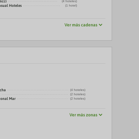
ncci
(4 hoteles)
asual Hoteles
(1 hotel)
Ver más cadenas
echa
(4 hoteles)
a
(2 hoteles)
gonal Mar
(2 hoteles)
Ver más zonas