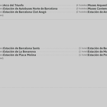
Arco del Triunfo
Museo Arqueol
les)
(4 hoteles)
Estación de Autobuses Norte de Barcelona
Museo Contemp
les)
(3 hoteles)
Estación de Barcelona Clot Aragó
Estación de Ar
les)
(2 hoteles)
les)
Estación de Barcelona Sants
Estación de Ba
les)
(1 hotel)
Estación de La Bonanova
Estación de M
les)
(1 hotel)
Estación de Placa Molina
Estación de P
les)
(1 hotel)
tel)