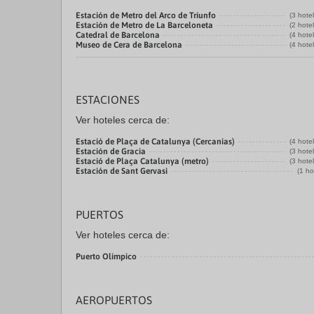
Estación de Metro del Arco de Triunfo
(3 hote
Estación de Metro de La Barceloneta
(2 hote
Catedral de Barcelona
(4 hote
Museo de Cera de Barcelona
(4 hote
ESTACIONES
Ver hoteles cerca de:
Estació de Plaça de Catalunya (Cercanias)
(4 hote
Estación de Gracia
(3 hote
Estació de Plaça Catalunya (metro)
(3 hote
Estación de Sant Gervasi
(1 ho
PUERTOS
Ver hoteles cerca de:
Puerto Olímpico
AEROPUERTOS