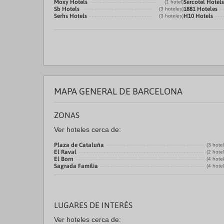
Moxy Hotels
Sercotel Hotels
(1 hotel)
Sb Hotels
1881 Hoteles
(3 hoteles)
Serhs Hotels
H10 Hotels
(3 hoteles)
MAPA GENERAL DE BARCELONA
ZONAS
Ver hoteles cerca de:
Plaza de Cataluña
(3 hote
El Raval
(2 hote
El Born
(4 hote
Sagrada Familia
(4 hote
LUGARES DE INTERÉS
Ver hoteles cerca de: