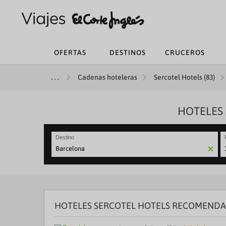
OFERTAS
DESTINOS
CRUCEROS
Cadenas hoteleras
Sercotel Hotels (83)
HOTELES
Destino
N
fo
to
in
wi
th
HOTELES SERCOTEL HOTELS RECOMENDA
ca
a
se