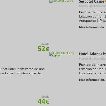
Sercotel Caspe
a
Museo Marítimo (Bar
te.
date.
ress
Press
Puntos de Interé
e
the
Estación de tren 
estion
question
Aeropuerto 1:Pra
ark
mark
Puerto:De Barcel
ey
key
Más información.
a 2.7 kms
Centro Ciudad:Pl
to
Recinto ferial 1:
t
get
e
the
eyboard
keyboard
desde
ortcuts
shortcuts
52
€
r
for
hanging
changing
Hotel Atlantis 
tes.
dates.
Museo Marítimo (Bar
Puntos de Interé
 Art Hotel, disfrutarás de una
Estación de tren 
a solo diez minutos a pie de
Estación de tren 
ue de Joan Miró. Además, este
Aeropuerto 1:El P
Más información.
Puerto:Barcelona
Centro Ciudad:B
Recinto ferial 1:Pl
desde
44
€