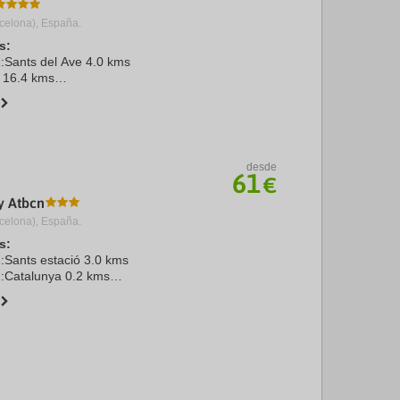
celona), España.
s:
1:Sants del Ave 4.0 kms
t 16.4 kms
ona 13.0 kms
aça de Catalunya 1.5 kms
Fira Barcelona Gran Via 6.7 kms
desde
61
€
by Atbcn
celona), España.
s:
1:Sants estació 3.0 kms
2:Catalunya 0.2 kms
rat 20.0 kms
 2.0 kms
ARCELONA 0.0 kms
. Espanya 2.0 ...