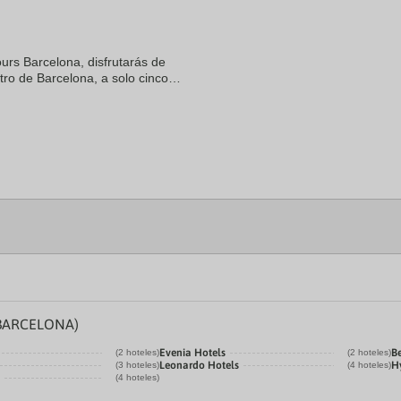
a
te.
date.
ress
Press
e
the
ours Barcelona, disfrutarás de
estion
question
tro de Barcelona, a solo cinco
ark
mark
talunya y La Rambla. Además,
ey
key
to
t
get
e
the
eyboard
keyboard
ortcuts
shortcuts
r
for
hanging
changing
tes.
dates.
BARCELONA)
Evenia Hotels
Be
(2 hoteles)
(2 hoteles)
Leonardo Hotels
Hy
(3 hoteles)
(4 hoteles)
(4 hoteles)