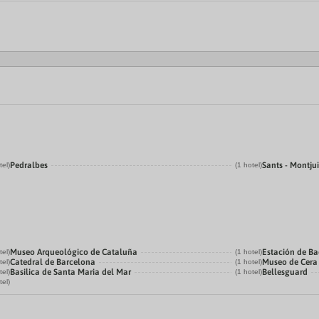
Pedralbes
Sants - Montju
tel)
(1 hotel)
Museo Arqueológico de Cataluña
Estación de B
tel)
(1 hotel)
Catedral de Barcelona
Museo de Cera
tel)
(1 hotel)
Basilica de Santa Maria del Mar
Bellesguard
tel)
(1 hotel)
tel)