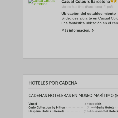
Casual Colours Barcelona
a
Museo Marítimo (Barcelona), España.
da
P
Ubicación del establecimiento
th
Si decides alojarte en Casual Col
qu
una fantástica ubicación en el cen
m
minutos en coche de Plaza de Ca
k
Más información.
este hotel se ...
to
ge
th
k
sh
fo
c
da
HOTELES POR CADENA
CADENAS HOTELERAS EN MUSEO MARÍTIMO (
Vincci
Ibis
(4 hoteles)
Curio Collection by Hilton
Serhs Hotels
(1 hotel)
Hesperia Hotels & Resorts
Sercotel Hotels
(2 hoteles)