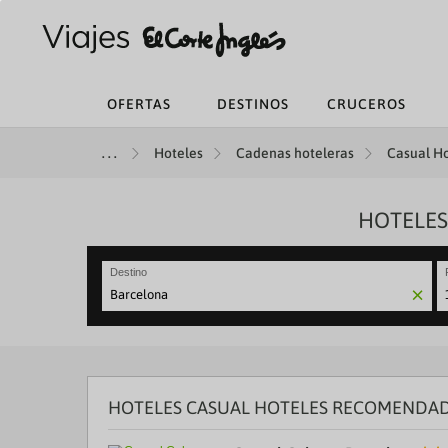
OFERTAS
DESTINOS
CRUCEROS
Hoteles
Cadenas hoteleras
Casual Ho
HOTELES
Destino
N
fo
to
in
wi
th
HOTELES CASUAL HOTELES RECOMENDAD
ca
a
se