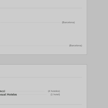
(Barcelona)
(Barcelona)
ncci
(4 hoteles)
asual Hoteles
(1 hotel)