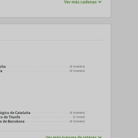
Ver más cadenas
echa
(4 hoteles)
ia
(4 hoteles)
ógico de Cataluña
(4 hoteles)
co de Triunfo
(1 hotel)
co de Barcelona
(4 hoteles)
Ver más lugares de intéres