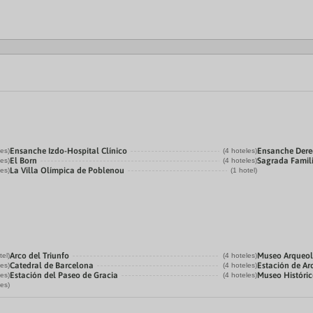
Ensanche Izdo-Hospital Clínico
Ensanche Der
les)
(4 hoteles)
El Born
Sagrada Famil
les)
(4 hoteles)
La Villa Olímpica de Poblenou
les)
(1 hotel)
Arco del Triunfo
Museo Arqueol
tel)
(4 hoteles)
Catedral de Barcelona
Estación de Ar
les)
(4 hoteles)
Estación del Paseo de Gracia
Museo Históri
les)
(4 hoteles)
les)