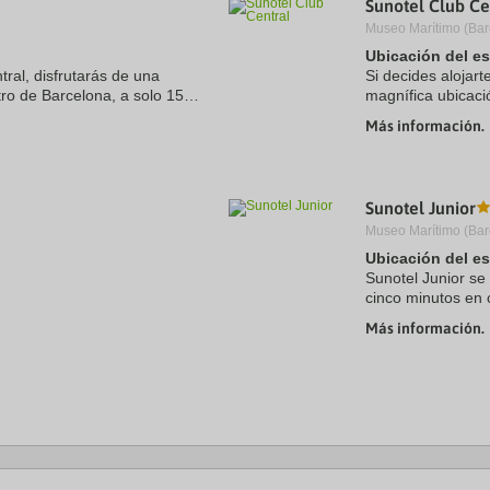
Sunotel Club Ce
a
Museo Marítimo (Bar
te.
date.
ress
Press
Ubicación del e
e
the
tral, disfrutarás de una
Si decides alojart
estion
question
ro de Barcelona, a solo 15
magnífica ubicaci
ark
mark
aza de Catalunya. Además, este
minutos a pie de 
ey
key
Más información.
hotel se encuentra
to
t
get
e
the
eyboard
keyboard
Sunotel Junior
ortcuts
shortcuts
r
for
Museo Marítimo (Bar
hanging
changing
Ubicación del e
tes.
dates.
Sunotel Junior se
cinco minutos en 
Además, este hot
Más información.
.5 kms
de Plaza de ...
 kms