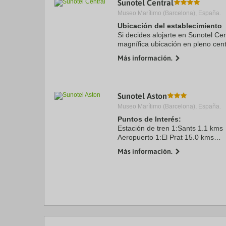
Sunotel Central
a
Museo Marítimo (Barcelona), España.
da
P
Ubicación del establecimiento
th
Si decides alojarte en Sunotel Cen
qu
magnífica ubicación en pleno cent
m
minutos a pie de La Rambla y Pl
k
Más información.
hotel se encuentra a 1,1 ...
to
ge
th
k
Sunotel Aston
sh
fo
Museo Marítimo (Barcelona), España.
c
Puntos de Interés:
da
Estación de tren 1:Sants 1.1 kms
Aeropuerto 1:El Prat 15.0 kms
Puerto:Barcelona 9.1 kms
Más información.
Centro Ciudad:Plaza Catalunya 2
Recinto ferial 1:Fira Gran Via 5.5
Recinto ferial 2:CCIB 9.4 kms