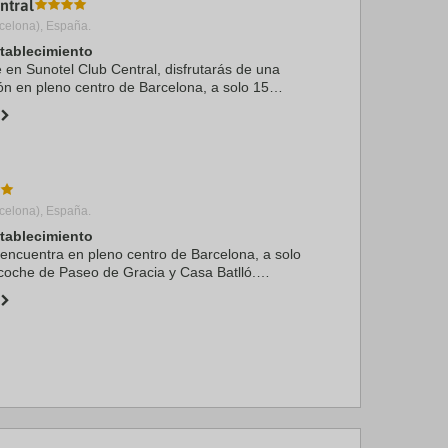
ntral
celona), España.
stablecimiento
e en Sunotel Club Central, disfrutarás de una
ón en pleno centro de Barcelona, a solo 15
Paseo de Gracia y Casa Batlló. Además, este
 a ...
celona), España.
stablecimiento
 encuentra en pleno centro de Barcelona, a solo
coche de Paseo de Gracia y Casa Batlló.
el se encuentra a 2,9 km de Camp Nou y a 3 km