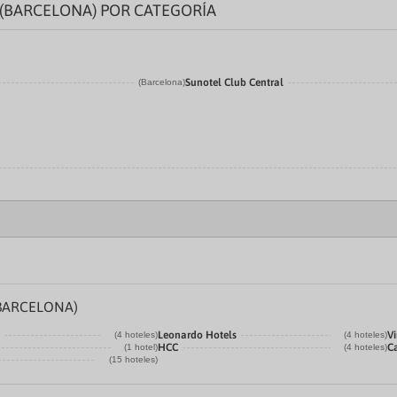
(BARCELONA) POR CATEGORÍA
Sunotel Club Central
(Barcelona)
BARCELONA)
Leonardo Hotels
Vi
(4 hoteles)
(4 hoteles)
HCC
C
(1 hotel)
(4 hoteles)
(15 hoteles)