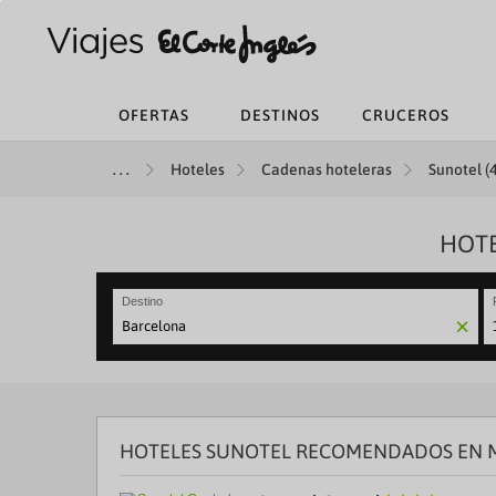
OFERTAS
DESTINOS
CRUCEROS
Hoteles
Cadenas hoteleras
Sunotel (4
HOTE
Destino
N
fo
to
in
wi
th
HOTELES SUNOTEL RECOMENDADOS EN M
ca
a
se