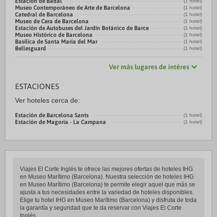
Estación de Badal
(1 hotel)
Museo Contemporáneo de Arte de Barcelona
(1 hotel)
Catedral de Barcelona
(1 hotel)
Museo de Cera de Barcelona
(1 hotel)
Estación de Autobuses del Jardín Botánico de Barce
(1 hotel)
Museo Histórico de Barcelona
(1 hotel)
Basilica de Santa Maria del Mar
(1 hotel)
Bellesguard
(1 hotel)
Ver más lugares de intéres
ESTACIONES
Ver hoteles cerca de:
Estación de Barcelona Sants
(1 hotel)
Estación de Magoria - La Campana
(1 hotel)
Viajes El Corte Inglés te ofrece las mejores ofertas de hoteles IHG
en Museo Marítimo (Barcelona). Nuestra selección de hoteles IHG
en Museo Marítimo (Barcelona) te permite elegir aquel que más se
ajusta a tus necesidades entre la variedad de hoteles disponibles.
Elige tu hotel IHG en Museo Marítimo (Barcelona) y disfruta de toda
la garantía y seguridad que te da reservar con Viajes El Corte
Inglés.