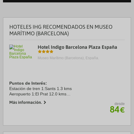
HOTELES IHG RECOMENDADOS EN MUSEO
MARÍTIMO (BARCELONA)
Hotel Indigo Barcelona Plaza España
Museo Marítimo (Barcelona), España.
Puntos de Interés:
Estación de tren 1:Sants 1.3 kms
Aeropuerto 1:El Prat 12.0 kms
Puerto:Barcelona 3.9 kms
Más información.
desde
Centro Ciudad:Plaça de Catalunya2.8 2.6 kms
84
€
Recinto ferial 1:Fira 0.0 kms