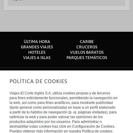
ÚLTIMA HORA
CARIBE
GRANDES VIAJES
CRUCEROS
HOTELES
VUELOS BARATOS
VIAJES A ISLAS
PARQUES TEMÁTICOS
POLÍTICA DE COOKIES
Sobre nosotros
Quiénes somos
Viajes El Corte Inglés S.A. utiliza cookies propias y de terceros
Financiación
Enlaces de interés
para fines estrictamente funcionales, permitiendo la navegación en
Sostenibilidad
la web, así como para fines analíticos, para mostrarte publicidad
Turismo accesible
(tanto general como personalizada) en base a un perfil elaborado
Guías de viaje
Tarjeta El Corte Inglés
a partir de tu hábitos de navegación (p. ej. páginas visitadas), para
Catálogos
Trabaja con nosotros
Internacional
optimizar la web y para poder valorar las opiniones de los
Auto check-in
El Corte Inglés
productos adquiridos por los usuarios. Para administrar o
Condiciones Generales
Canal Ético
deshabilitar estas cookies haz click en Configuración de Cookies.
Política de privacidad
España
Política de cookies
Puedes obtener más información en nuestra Política de cookies.