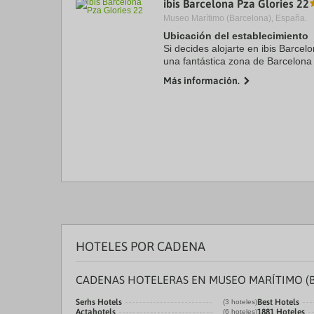
ibis Barcelona Pza Glories 22
a
Museo Marítimo (Barcelona), España.
da
P
Ubicación del establecimiento
th
Si decides alojarte en ibis Barcel
qu
una fantástica zona de Barcelona
m
de cinco minutos en coche de Sag
k
Más información.
Catalunya. ...
to
ge
th
k
sh
fo
c
da
HOTELES POR CADENA
CADENAS HOTELERAS EN MUSEO MARÍTIMO (
Serhs Hotels
Best Hotels
(3 hoteles)
Actahotels
1881 Hoteles
(6 hoteles)