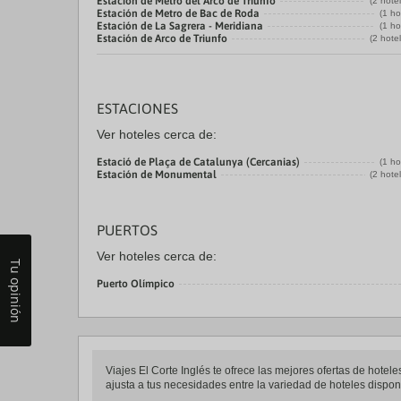
Estación de Metro del Arco de Triunfo
(2 hote
Estación de Metro de Bac de Roda
(1 ho
Estación de La Sagrera - Meridiana
(1 ho
Estación de Arco de Triunfo
(2 hote
ESTACIONES
Ver hoteles cerca de:
Estació de Plaça de Catalunya (Cercanias)
(1 ho
Estación de Monumental
(2 hote
PUERTOS
Ver hoteles cerca de:
Tu opinión
Puerto Olímpico
Viajes El Corte Inglés te ofrece las mejores ofertas de hote
ajusta a tus necesidades entre la variedad de hoteles disponi