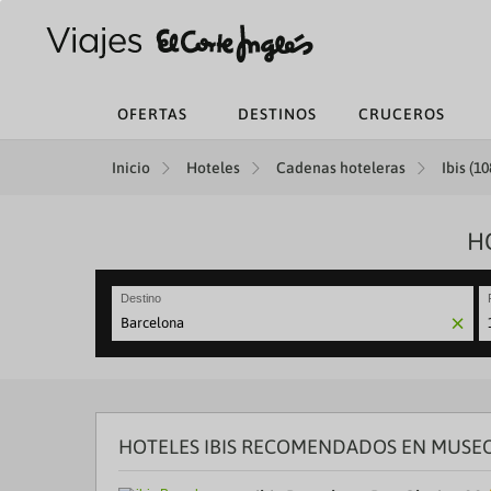
OFERTAS
DESTINOS
CRUCEROS
Inicio
Hoteles
Cadenas hoteleras
Ibis (10
H
Destino
N
fo
to
in
wi
th
HOTELES IBIS RECOMENDADOS EN MUSEO
ca
a
se