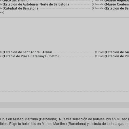
Arco del Triunfo
Museo Arqueol
les)
(3 hoteles)
Estación de Autobuses Norte de Barcelona
Museo Contemp
tel)
(2 hoteles)
Catedral de Barcelona
Estación de Ba
tel)
(2 hoteles)
les)
Estación de Sant Andreu Arenal
Estación de Gr
tel)
(1 hotel)
Estació de Plaça Catalunya (metro)
Estación de P
les)
(1 hotel)
les Ibis en Museo Marítimo (Barcelona). Nuestra selección de hoteles Ibis en Museo
bles. Elige tu hotel Ibis en Museo Marítimo (Barcelona) y disfruta de toda la garant