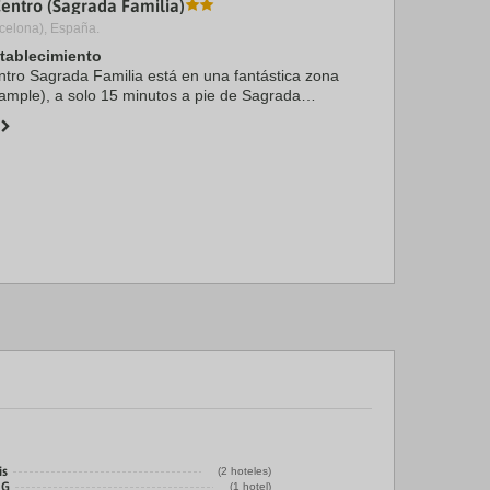
Centro (Sagrada Familia)
celona), España.
stablecimiento
ntro Sagrada Familia está en una fantástica zona
ample), a solo 15 minutos a pie de Sagrada
là. Además, este hotel se encuentra a 2,2 km de
is
(2 hoteles)
HG
(1 hotel)