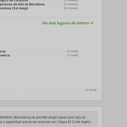
ógico de Cataluña
(2 hoteles)
oráneo de Arte de Barcelona
(2 hoteles)
rcelona Clot Aragó
(2 hoteles)
Ver más lugares de intéres
acia
(1 hotel)
rovenca
(1 hotel)
(1 hotel)
 Marítimo (Barcelona) te permite elegir aquel que más se
ía y seguridad que te da reservar con Viajes El Corte Inglés.