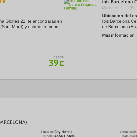
ibis Barcelona 
a
Museo Marítimo (Bar
te.
date.
ress
Press
Ubicación del e
e
the
ona Glories 22, te encontrarás en
Ibis Barcelona Ce
estion
question
 (Sant Martí) y estarás a menos
de Barcelona (Eix
ark
mark
rada Familia y Plaza de
Familia y Casa Mi
ey
key
Más información.
Plaza de ...
to
t
get
e
the
eyboard
keyboard
desde
ortcuts
shortcuts
39
€
r
for
hanging
changing
tes.
dates.
BARCELONA)
City Hotels
Ib
(4 hoteles)
(2 hoteles)
Abba Hotels
I
(1 hotel)
(3 hoteles)