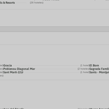
ls & Resorts
(26 hoteles)
Gracia
El Born
tel)
(1 hotel)
Poblenou-Diagonal Mar
Sagrada Famil
les)
(2 hoteles)
Sant Martí-22@
Sants - Montju
tel)
(1 hotel)
les)