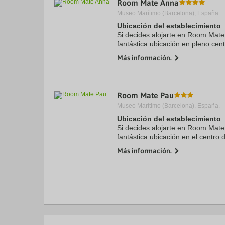
Room Mate Anna
a
Museo Marítimo (Barcelona), España.
da
P
Ubicación del establecimiento
th
Si decides alojarte en Room Mate
qu
fantástica ubicación en pleno cen
m
de Casa Batlló y Paseo de Gracia
k
Más información.
encuentra a 0,8 km de Plaza ...
to
ge
th
k
Room Mate Pau
sh
fo
Museo Marítimo (Barcelona), España.
c
Ubicación del establecimiento
da
Si decides alojarte en Room Mate
fantástica ubicación en el centro 
minutos a pie de La Rambla y Pl
Más información.
hotel boutique se ...