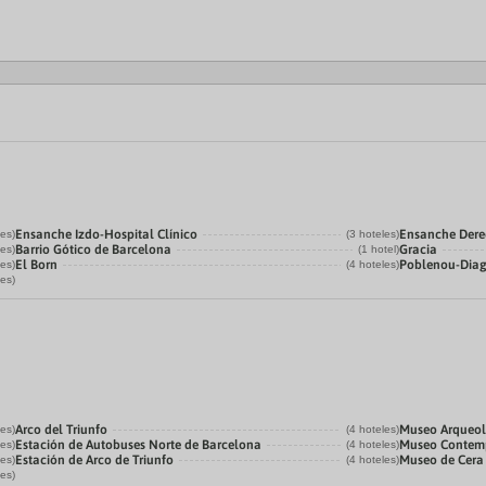
Ensanche Izdo-Hospital Clínico
Ensanche Der
les)
(3 hoteles)
Barrio Gótico de Barcelona
Gracia
les)
(1 hotel)
El Born
Poblenou-Dia
les)
(4 hoteles)
les)
Arco del Triunfo
Museo Arqueol
les)
(4 hoteles)
Estación de Autobuses Norte de Barcelona
Museo Contemp
les)
(4 hoteles)
Estación de Arco de Triunfo
Museo de Cera
les)
(4 hoteles)
les)