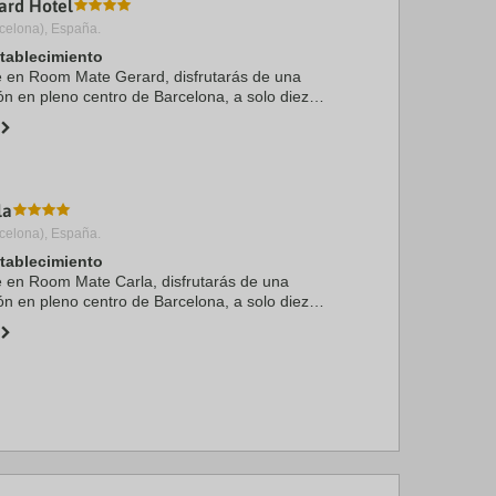
ard Hotel
celona), España.
stablecimiento
te en Room Mate Gerard, disfrutarás de una
ón en pleno centro de Barcelona, a solo diez
Plaza de Catalunya y Arco de Triunfo. Además,
la
celona), España.
stablecimiento
te en Room Mate Carla, disfrutarás de una
ón en pleno centro de Barcelona, a solo diez
Casa Milà y Paseo de Gracia. Además, este hotel
 ...