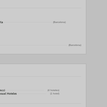
rla
(Barcelona)
(Barcelona)
ncci
(4 hoteles)
asual Hoteles
(1 hotel)