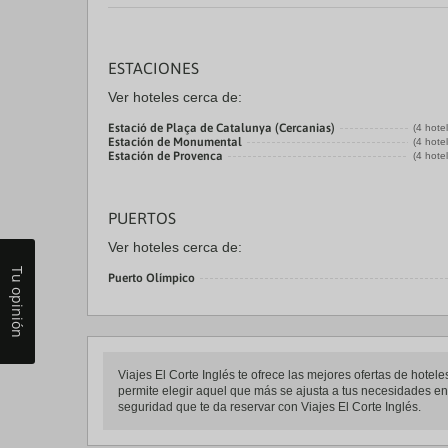
ESTACIONES
Ver hoteles cerca de:
Estació de Plaça de Catalunya (Cercanias)
(4 hote
Estación de Monumental
(4 hote
Estación de Provenca
(4 hote
PUERTOS
Ver hoteles cerca de:
Tu opinión
Puerto Olímpico
Viajes El Corte Inglés te ofrece las mejores ofertas de ho
permite elegir aquel que más se ajusta a tus necesidades ent
seguridad que te da reservar con Viajes El Corte Inglés.