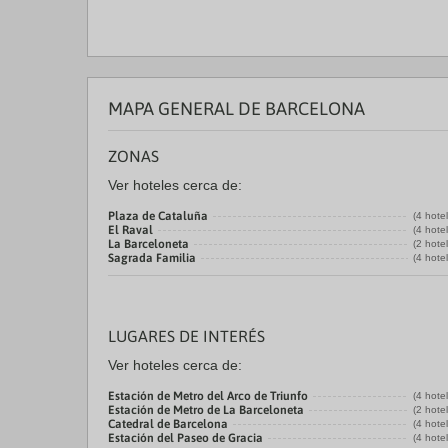
MAPA GENERAL DE BARCELONA
ZONAS
Ver hoteles cerca de:
Plaza de Cataluña
(4 hote
El Raval
(4 hote
La Barceloneta
(2 hote
Sagrada Familia
(4 hote
LUGARES DE INTERÉS
Ver hoteles cerca de:
Estación de Metro del Arco de Triunfo
(4 hote
Estación de Metro de La Barceloneta
(2 hote
Catedral de Barcelona
(4 hote
Estación del Paseo de Gracia
(4 hote