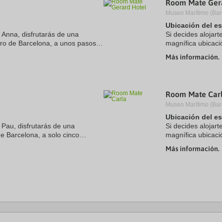
Room Mate Ger
a
Museo Marítimo (Bar
te.
date.
ress
Press
Ubicación del e
e
the
 Anna, disfrutarás de una
Si decides alojar
estion
question
tro de Barcelona, a unos pasos
magnífica ubicaci
ark
mark
. Además, este hotel se
minutos a pie de 
ey
key
Más información.
este hotel ...
to
t
get
e
the
eyboard
keyboard
Room Mate Car
ortcuts
shortcuts
r
for
Museo Marítimo (Bar
hanging
changing
Ubicación del e
tes.
dates.
 Pau, disfrutarás de una
Si decides alojar
de Barcelona, a solo cinco
magnífica ubicaci
aza de Catalunya. Además, este
minutos a pie de 
Más información.
se encuentra a 1,2