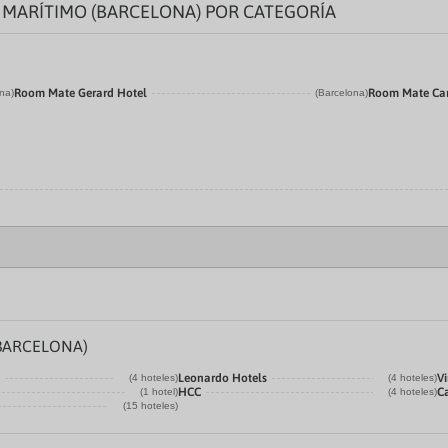
MARÍTIMO (BARCELONA) POR CATEGORÍA
Room Mate Gerard Hotel
Room Mate Ca
na)
(Barcelona)
BARCELONA)
Leonardo Hotels
Vi
(4 hoteles)
(4 hoteles)
HCC
C
(1 hotel)
(4 hoteles)
(15 hoteles)