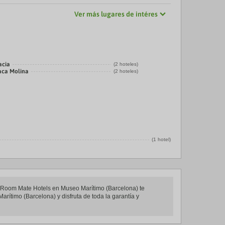
Ver más lugares de intéres
acia
(2 hoteles)
laca Molina
(2 hoteles)
(1 hotel)
es Room Mate Hotels en Museo Marítimo (Barcelona) te
rítimo (Barcelona) y disfruta de toda la garantía y