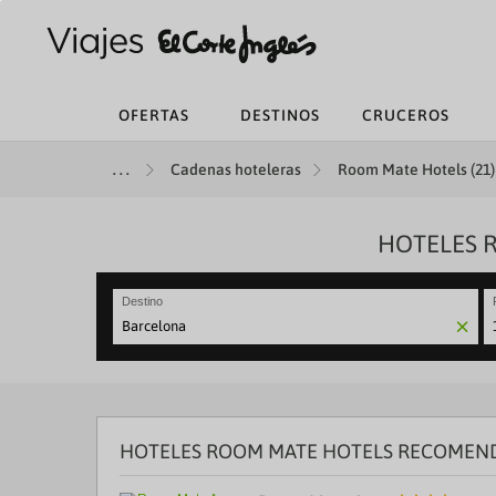
OFERTAS
DESTINOS
CRUCEROS
Cadenas hoteleras
Room Mate Hotels (21)
HOTELES 
Destino
N
fo
to
in
wi
th
HOTELES ROOM MATE HOTELS RECOMEND
ca
a
se