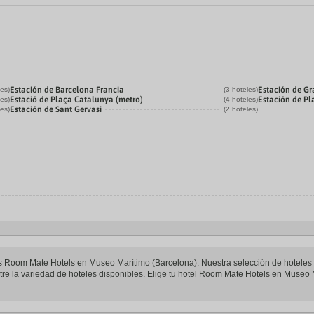
Estación de Barcelona Francia
Estación de Gr
les)
(3 hoteles)
Estació de Plaça Catalunya (metro)
Estación de P
les)
(4 hoteles)
Estación de Sant Gervasi
les)
(2 hoteles)
teles Room Mate Hotels en Museo Marítimo (Barcelona). Nuestra selección de hotel
re la variedad de hoteles disponibles. Elige tu hotel Room Mate Hotels en Museo Ma