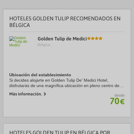
HOTELES GOLDEN TULIP RECOMENDADOS EN
BÉLGICA
Golden Tulip de Medici
Bélgica.
Ubicación del establecimiento
Si decides alojarte en Golden Tulip De' Medici Hotel,
disfrutarás de una magnífica ubicación en pleno centro de
Brujas, a solo 15 minutos a pie de Grote Markt y Historic
Más información.
desde
Centre of Brugge. Además, este ...
70
€
HOTELES GOLDEN TULIP EN BÉLGICA POR