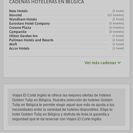
CADENAS HOTELERAS EN BÉLGICA
New Hotels
(1 hotel)
Novotel
(12 hoteles)
Wyndham Hotels
(1 hotel)
Eurostars Hotel Company
(2 hoteles)
Crowne Plaza
(4 hoteles)
Campanile
(5 hoteles)
Hilton Garden Inn
(1 hotel)
Pullman Hotels and Resorts
(1 hotel)
Aloft
(1 hotel)
Accor Hotels
(1 hotel)
Ver más cadenas
Viajes El Corte Inglés te ofrece las mejores ofertas de hoteles
Golden Tulip en Bélgica. Nuestra selección de hoteles Golden
Tulip en Bélgica te permite elegir aquel que más se ajusta a tus
necesidades entre la variedad de hoteles disponibles. Elige tu
hotel Golden Tulip en Bélgica y disfruta de toda la garantía y
seguridad que te da reservar con Viajes El Corte Inglés.