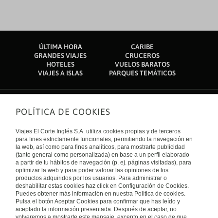
ÚLTIMA HORA
CARIBE
GRANDES VIAJES
CRUCEROS
HOTELES
VUELOS BARATOS
VIAJES A ISLAS
PARQUES TEMÁTICOS
POLÍTICA DE COOKIES
Sobre nosotros
Quiénes somos
Viajes El Corte Inglés S.A. utiliza cookies propias y de terceros
Financiación
Enlaces de interés
para fines estrictamente funcionales, permitiendo la navegación en
Sostenibilidad
la web, así como para fines analíticos, para mostrarte publicidad
Turismo accesible
(tanto general como personalizada) en base a un perfil elaborado
Guías de viaje
Tarjeta El Corte Inglés
a partir de tu hábitos de navegación (p. ej. páginas visitadas), para
Catálogos
Trabaja con nosotros
Internacional
optimizar la web y para poder valorar las opiniones de los
Auto check-in
El Corte Inglés
productos adquiridos por los usuarios. Para administrar o
Condiciones Generales
Canal Ético
deshabilitar estas cookies haz click en Configuración de Cookies.
Política de privacidad
España
Política de cookies
Puedes obtener más información en nuestra Política de cookies.
Accesibilidad
Pulsa el botón Aceptar Cookies para confirmar que has leído y
Empresas/ Grupos
aceptado la información presentada. Después de aceptar, no
Visita nuestro blog
volveremos a mostrarte este mensaje, excepto en el caso de que