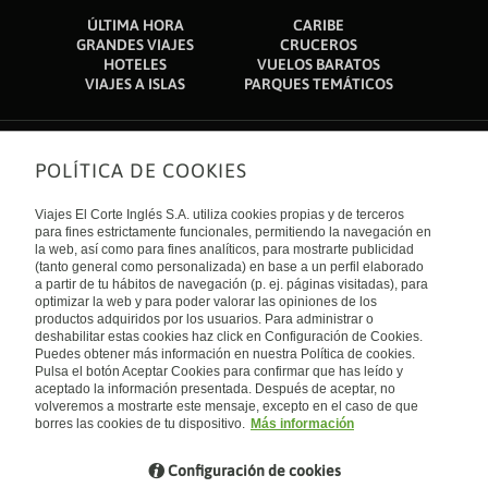
ÚLTIMA HORA
CARIBE
GRANDES VIAJES
CRUCEROS
HOTELES
VUELOS BARATOS
VIAJES A ISLAS
PARQUES TEMÁTICOS
POLÍTICA DE COOKIES
Sobre nosotros
Quiénes somos
Viajes El Corte Inglés S.A. utiliza cookies propias y de terceros
Financiación
Enlaces de interés
para fines estrictamente funcionales, permitiendo la navegación en
Sostenibilidad
la web, así como para fines analíticos, para mostrarte publicidad
Turismo accesible
(tanto general como personalizada) en base a un perfil elaborado
Guías de viaje
Tarjeta El Corte Inglés
a partir de tu hábitos de navegación (p. ej. páginas visitadas), para
Catálogos
Trabaja con nosotros
Internacional
optimizar la web y para poder valorar las opiniones de los
Auto check-in
El Corte Inglés
productos adquiridos por los usuarios. Para administrar o
Condiciones Generales
Canal Ético
deshabilitar estas cookies haz click en Configuración de Cookies.
Política de privacidad
España
Política de cookies
Puedes obtener más información en nuestra Política de cookies.
Accesibilidad
Pulsa el botón Aceptar Cookies para confirmar que has leído y
Empresas/ Grupos
aceptado la información presentada. Después de aceptar, no
Visita nuestro blog
volveremos a mostrarte este mensaje, excepto en el caso de que
borres las cookies de tu dispositivo.
Más información
Blog de Viajes el Corte inglés
Configuración de cookies