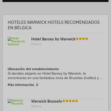
HOTELES WARWICK HOTELS RECOMENDADOS
EN BÉLGICA
Hotel Barsey by Warwick
Bélgica.
Ubicación del establecimiento
Si decides alojarte en Hotel Barsey by Warwick, te
encontrarás en una fantástica zona de Bruselas (Ixelles) y
estarás a menos de 1 min en coche de Avenue Louise y a 7
Más información.
de Plaza La Grand Place. Además, este ...
Warwick Brussels
Bélgica.