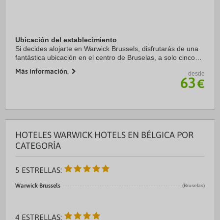
Ubicación del establecimiento
Si decides alojarte en Warwick Brussels, disfrutarás de una
fantástica ubicación en el centro de Bruselas, a solo cinco
minutos a pie de Plaza La Grand Place y Manneken Pis.
Más información.
desde
Además, este hotel para ...
63
€
HOTELES WARWICK HOTELS EN BÉLGICA POR
CATEGORÍA
5 ESTRELLAS:
Warwick Brussels
(Bruselas)
4 ESTRELLAS: