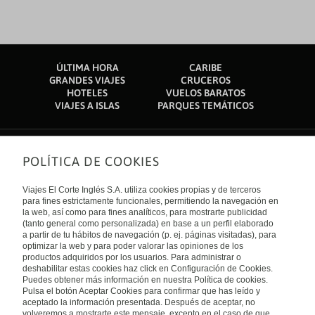
ÚLTIMA HORA
CARIBE
GRANDES VIAJES
CRUCEROS
HOTELES
VUELOS BARATOS
VIAJES A ISLAS
PARQUES TEMÁTICOS
POLÍTICA DE COOKIES
Sobre nosotros
Quiénes somos
Viajes El Corte Inglés S.A. utiliza cookies propias y de terceros
Financiación
Enlaces de interés
para fines estrictamente funcionales, permitiendo la navegación en
Sostenibilidad
la web, así como para fines analíticos, para mostrarte publicidad
Turismo accesible
(tanto general como personalizada) en base a un perfil elaborado
Guías de viaje
Tarjeta El Corte Inglés
a partir de tu hábitos de navegación (p. ej. páginas visitadas), para
Catálogos
Trabaja con nosotros
Internacional
optimizar la web y para poder valorar las opiniones de los
Auto check-in
El Corte Inglés
productos adquiridos por los usuarios. Para administrar o
Condiciones Generales
Canal Ético
deshabilitar estas cookies haz click en Configuración de Cookies.
Política de privacidad
España
Política de cookies
Puedes obtener más información en nuestra Política de cookies.
Accesibilidad
Pulsa el botón Aceptar Cookies para confirmar que has leído y
Empresas/ Grupos
aceptado la información presentada. Después de aceptar, no
Visita nuestro blog
volveremos a mostrarte este mensaje, excepto en el caso de que