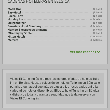
CADENAS HOTELERAS EN BÉLGICA
Motel One
(1 hotel)
EasyHotel
(1 hotel)
Rocco Forte
(1 hotel)
Holiday Inn
(4 hoteles)
Steigenberger
(1 hotel)
Eurostars Hotel Company
(2 hoteles)
Marriott Executive Apartments
(1 hotel)
MGallery by Sofitel
(1 hotel)
Hilton Hotels
(2 hoteles)
Mercure
(8 hoteles)
Ver más cadenas
Viajes El Corte Inglés te ofrece las mejores ofertas de hoteles Tulip
Inn en Bélgica. Nuestra selección de hoteles Tulip Inn en Bélgica te
permite elegir aquel que más se ajusta a tus necesidades entre la
variedad de hoteles disponibles. Elige tu hotel Tulip Inn en Bélgica
y disfruta de toda la garantía y seguridad que te da reservar con
Viajes El Corte Inglés.