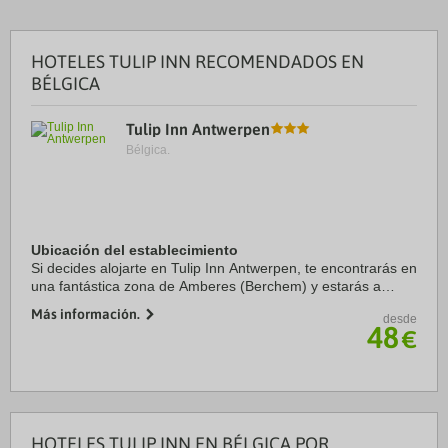
HOTELES TULIP INN RECOMENDADOS EN
BÉLGICA
Tulip Inn Antwerpen
Bélgica.
Ubicación del establecimiento
Si decides alojarte en Tulip Inn Antwerpen, te encontrarás en
una fantástica zona de Amberes (Berchem) y estarás a
menos de 5 min en coche de Sportpaleis y a 9 de Plaza del
Más información.
desde
Mercado de Amberes. Además, este ...
48
€
HOTELES TULIP INN EN BÉLGICA POR