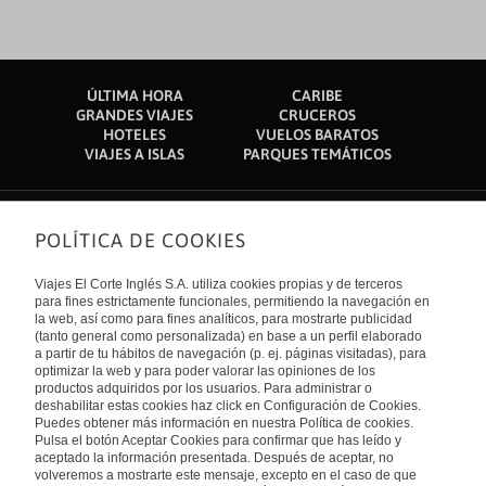
ÚLTIMA HORA
CARIBE
GRANDES VIAJES
CRUCEROS
HOTELES
VUELOS BARATOS
VIAJES A ISLAS
PARQUES TEMÁTICOS
POLÍTICA DE COOKIES
Sobre nosotros
Quiénes somos
Viajes El Corte Inglés S.A. utiliza cookies propias y de terceros
Financiación
Enlaces de interés
para fines estrictamente funcionales, permitiendo la navegación en
Sostenibilidad
la web, así como para fines analíticos, para mostrarte publicidad
Turismo accesible
(tanto general como personalizada) en base a un perfil elaborado
Guías de viaje
Tarjeta El Corte Inglés
a partir de tu hábitos de navegación (p. ej. páginas visitadas), para
Catálogos
Trabaja con nosotros
Internacional
optimizar la web y para poder valorar las opiniones de los
Auto check-in
El Corte Inglés
productos adquiridos por los usuarios. Para administrar o
Condiciones Generales
Canal Ético
deshabilitar estas cookies haz click en Configuración de Cookies.
Política de privacidad
España
Política de cookies
Puedes obtener más información en nuestra Política de cookies.
Accesibilidad
Pulsa el botón Aceptar Cookies para confirmar que has leído y
Empresas/ Grupos
aceptado la información presentada. Después de aceptar, no
Visita nuestro blog
volveremos a mostrarte este mensaje, excepto en el caso de que