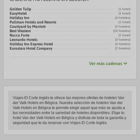
Golden Tulip
(1 hotel)
EasyHotel
(1 hotel)
Holiday Inn
(4 hoteles)
Pullman Hotels and Resorts
(1 hotel)
Courtyard by Marriott
(2 hoteles)
Best Western
(24 hoteles)
Rocco Forte
(1 hotel)
Leonardo Hotels
(3 hoteles)
Holiday Inn Express Hotel
(4 hoteles)
Eurostars Hotel Company
(2 hoteles)
Ver más cadenas
Viajes El Corte Inglés te ofrece las mejores ofertas de hoteles Van
der Valk Hotels en Bélgica. Nuestra selección de hoteles Van der
Valk Hotels en Bélgica te permite elegir aquel que más se ajusta a
tus necesidades entre la variedad de hoteles disponibles. Elige tu
hotel Van der Valk Hotels en Bélgica y disfruta de toda la garantía y
seguridad que te da reservar con Viajes El Corte Inglés.