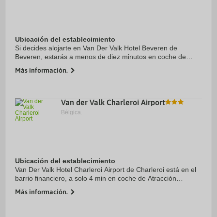
Ubicación del establecimiento
Si decides alojarte en Van Der Valk Hotel Beveren de
Beveren, estarás a menos de diez minutos en coche de
Parque de ocio De Ster y Iglesia de Cristo Rey. Además,
Más información.
este hotel sostenible se encuentra a 24,7 ...
Van der Valk Charleroi Airport
Bélgica.
Ubicación del establecimiento
Van Der Valk Hotel Charleroi Airport de Charleroi está en el
barrio financiero, a solo 4 min en coche de Atracción
turística Simulador de vuelo europeo y a 6 min de
Más información.
Spiroudome. Además, este hotel de lujo ...