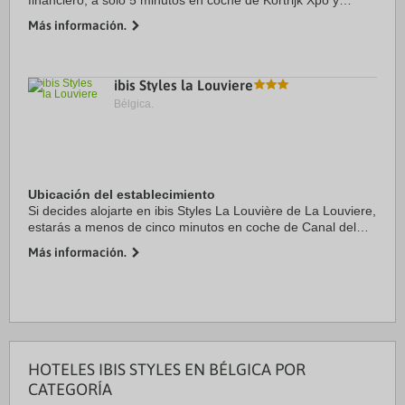
financiero, a solo 5 minutos en coche de Kortrijk Xpo y
Campanario de Kortrijk. Además, este hotel se encuentra a
Más información.
3,3 km de Plaza del mercado de ...
ibis Styles la Louviere
Bélgica.
Ubicación del establecimiento
Si decides alojarte en ibis Styles La Louvière de La Louviere,
estarás a menos de cinco minutos en coche de Canal del
Centro y Centro de exposiciones Louvexpo. Además, este
Más información.
hotel sostenible se encuentra a ...
HOTELES IBIS STYLES EN BÉLGICA POR
CATEGORÍA