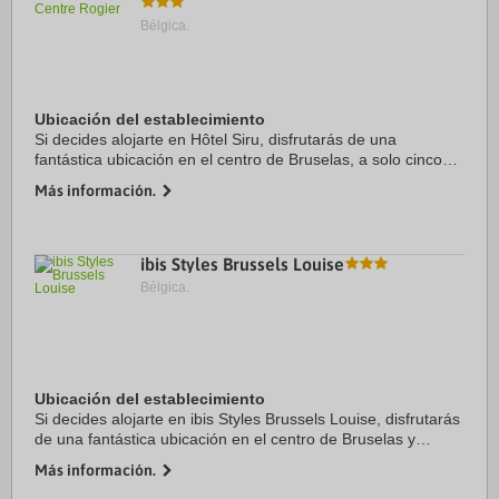
Bélgica.
Ubicación del establecimiento
Si decides alojarte en Hôtel Siru, disfrutarás de una
fantástica ubicación en el centro de Bruselas, a solo cinco
minutos en coche de Brussels Christmas Market y Tour &
Más información.
Taxis. Además, este hotel se ...
ibis Styles Brussels Louise
Bélgica.
Ubicación del establecimiento
Si decides alojarte en ibis Styles Brussels Louise, disfrutarás
de una fantástica ubicación en el centro de Bruselas y
apenas te separarán diez minutos en coche de Plaza La
Más información.
Grand Place y Avenue Louise. ...