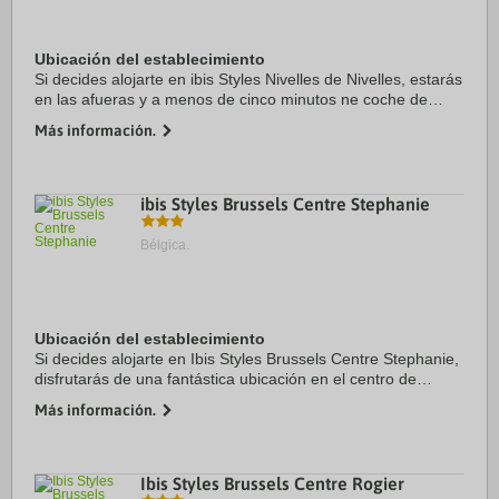
Ubicación del establecimiento
Si decides alojarte en ibis Styles Nivelles de Nivelles, estarás
en las afueras y a menos de cinco minutos ne coche de
Tournette Golf y Collégiale Ste-Gertrude. Además, este hotel
Más información.
se encuentra a 3,7 km de ...
ibis Styles Brussels Centre Stephanie
Bélgica.
Ubicación del establecimiento
Si decides alojarte en Ibis Styles Brussels Centre Stephanie,
disfrutarás de una fantástica ubicación en el centro de
Bruselas, a solo 1 min en coche de Avenue Louise y a 6 de
Más información.
Plaza La Grand Place. Además, ...
Ibis Styles Brussels Centre Rogier