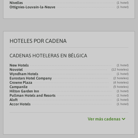
Nivelles
(1 hotel)
Ottignies-Louvain-la-Neuve
(1 hotel)
HOTELES POR CADENA
CADENAS HOTELERAS EN BÉLGICA
New Hotels
(1 hotel)
Novotel
(12 hoteles)
Wyndham Hotels
(1 hotel)
Eurostars Hotel Company
(2 hoteles)
Crowne Plaza
(4 hoteles)
Campanile
(5 hoteles)
Hilton Garden Inn
(1 hotel)
Pullman Hotels and Resorts
(1 hotel)
Aloft
(1 hotel)
Accor Hotels
(1 hotel)
Ver más cadenas