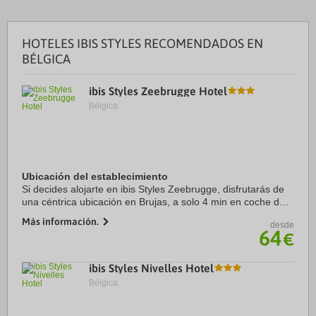
HOTELES IBIS STYLES RECOMENDADOS EN
BÉLGICA
ibis Styles Zeebrugge Hotel
Bélgica.
Ubicación del establecimiento
Si decides alojarte en ibis Styles Zeebrugge, disfrutarás de
una céntrica ubicación en Brujas, a solo 4 min en coche de
Puerto de Zeebrugge y 7 min de Playa de Knokke-Heist.
Más información.
desde
Además, este hotel sostenible ...
64
€
ibis Styles Nivelles Hotel
Bélgica.