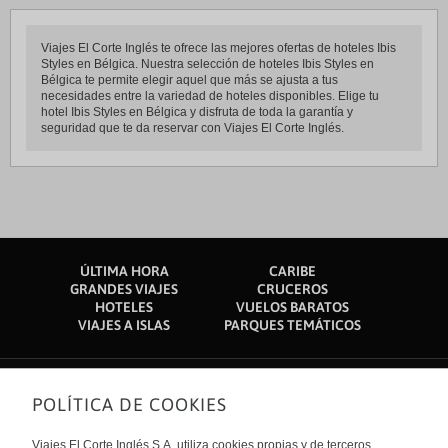
Viajes El Corte Inglés te ofrece las mejores ofertas de hoteles Ibis
Styles en Bélgica. Nuestra selección de hoteles Ibis Styles en
Bélgica te permite elegir aquel que más se ajusta a tus
necesidades entre la variedad de hoteles disponibles. Elige tu
hotel Ibis Styles en Bélgica y disfruta de toda la garantía y
seguridad que te da reservar con Viajes El Corte Inglés.
ÚLTIMA HORA
CARIBE
GRANDES VIAJES
CRUCEROS
HOTELES
VUELOS BARATOS
VIAJES A ISLAS
PARQUES TEMÁTICOS
POLÍTICA DE COOKIES
Sobre nosotros
Quiénes somos
Viajes El Corte Inglés S.A. utiliza cookies propias y de terceros