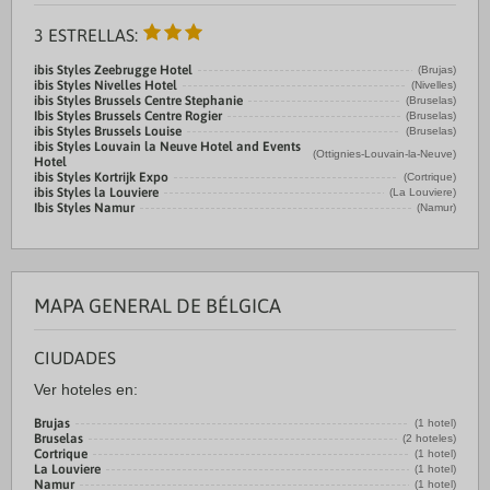
3 ESTRELLAS:
ibis Styles Zeebrugge Hotel
(Brujas)
ibis Styles Nivelles Hotel
(Nivelles)
ibis Styles Brussels Centre Stephanie
(Bruselas)
Ibis Styles Brussels Centre Rogier
(Bruselas)
ibis Styles Brussels Louise
(Bruselas)
ibis Styles Louvain la Neuve Hotel and Events
(Ottignies-Louvain-la-Neuve)
Hotel
ibis Styles Kortrijk Expo
(Cortrique)
ibis Styles la Louviere
(La Louviere)
Ibis Styles Namur
(Namur)
MAPA GENERAL DE BÉLGICA
CIUDADES
Ver hoteles en:
Brujas
(1 hotel)
Bruselas
(2 hoteles)
Cortrique
(1 hotel)
La Louviere
(1 hotel)
Namur
(1 hotel)